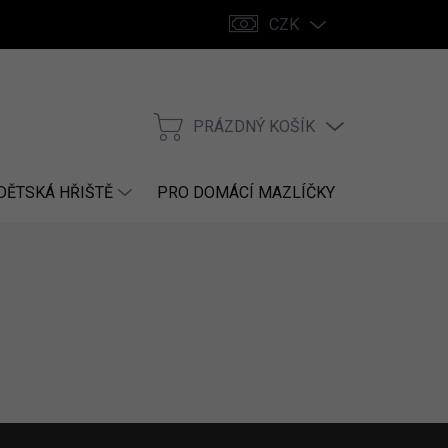
CZK
PRÁZDNÝ KOŠÍK
NÁKUPNÍ
KOŠÍK
DĚTSKÁ HŘIŠTĚ
PRO DOMÁCÍ MAZLÍČKY
NÁHRADNÍ