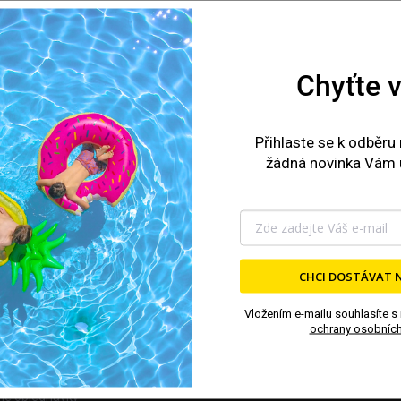
TEČNÉ ODKAZY
PŘIJÍMÁME ONLINE PLA
Chyťte v
y
ení
Přihlaste se k odběru
y
žádná novinka Vám 
stní program
kty
CHCI DOSTÁVAT 
a a platba
dní podmínky a reklamační řád
Vložením e-mailu souhlasíte s
ochrany osobních
nky ochrany osobních údajů
mace
mé objednávky