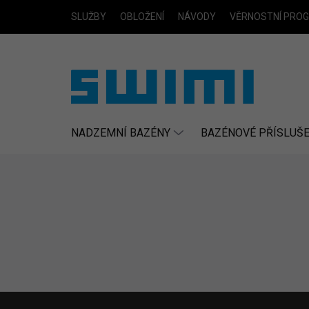
Přejít
SLUŽBY
OBLOŽENÍ
NÁVODY
VĚRNOSTNÍ PRO
na
obsah
NADZEMNÍ BAZÉNY
BAZÉNOVÉ PŘÍSLUŠE
Z