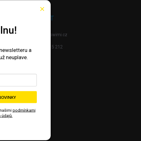
TBY
KONTAKT
lnu!
info
@
swimi.cz
607 015 212
 newsletteru a
už neuplave.
NOVINKY
 našimi
podmínkami
 údajů.