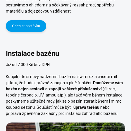
sestavíme s ohledem na očekávaný rozsah prací, spotřebu
materiálu a dojezdovou vzdálenost.
Odeslat poptávku
Instalace bazénu
Již od 7 000 Kč bez DPH
Koupili jste si nový nadzemní bazén na swimi.cz a chcete mít
jistotu, že bude správně zapojen a plně funkční.
Pomůžeme vám
bazén nejen sestavit a zapojit veškeré příslušenství
(filtraci,
tepelné čerpadlo, UV lampu atp.), ale také vám během instalace
poskytneme užitečné rady, jak se o bazén starat během i mimo
koupací sezónu. Součástí může být i
úprava terénu
nebo
příprava zpevněné základny pro instalaci zahradního bazénu.