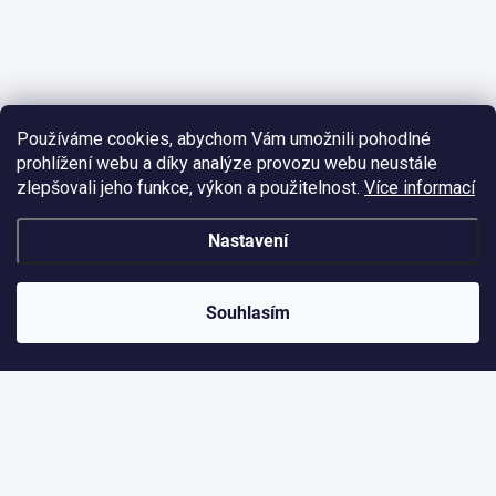
Chyťte vlnu!
Přihlaste se k odběru a žádná novinka Vám už neuplave.
Používáme cookies, abychom Vám umožnili pohodlné
prohlížení webu a díky analýze provozu webu neustále
zlepšovali jeho funkce, výkon a použitelnost.
Více informací
CHCI DOSTÁVAT NOVINKY
podmínkami ochrany
Nastavení
Vložením e-mailu souhlasíte s našimi
osobních údajů.
Souhlasím
NOVINKY