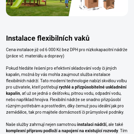
Instalace flexibilních vaků
Cena instalace již od 6 000 Kč bez DPH pro nízkokapacitní nádrže
(práce vč. materiálu a dopravy)
Pokud hledáte řešení pro efektivní skladování vody či jiných
kapalin, možná by vás mohla zaujmout služba instalace
flexibilních nádrží. Tato moderní technologie nabízí skvělou volbu
pro uživatele, kteří potřebují
rychlé a přizpůsobitelné uskladnění
kapalin
, ať už se jedná o dešťovku, pitnou vodu, odpadní vodu,
nebo například hnojiva. Flexibilní nádrže se snadno přizpůsobí
různým potřebám a prostředím, díky čemuž jsou ideální jak pro
zemědělce, tak pro majitele domácností či průmyslové podniky.
Naše služby zahrnují nejen samotnou
instalaci nádrží,
ale také
komplexní přípravu podloží a napojení na existující rozvody
. Tím