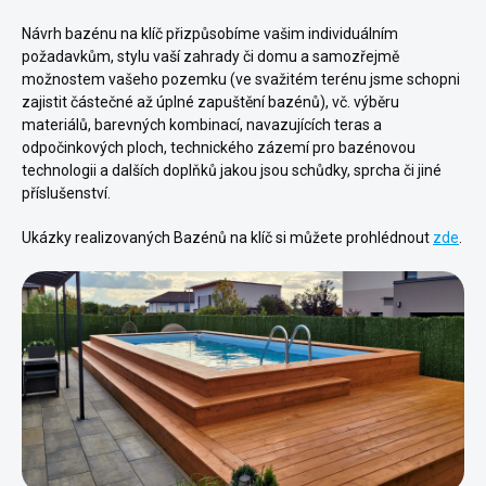
Návrh bazénu na klíč přizpůsobíme vašim individuálním
požadavkům, stylu vaší zahrady či domu a samozřejmě
možnostem vašeho pozemku (ve svažitém terénu jsme schopni
zajistit částečné až úplné zapuštění bazénů), vč. výběru
materiálů, barevných kombinací, navazujících teras a
odpočinkových ploch, technického zázemí pro bazénovou
technologii a dalších doplňků jakou jsou schůdky, sprcha či jiné
příslušenství.
Ukázky realizovaných Bazénů na klíč si můžete prohlédnout
zde
.