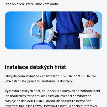
jeho obložení, které jsme vám dodali.
Instalace dětských hřišť
Obvyklá cena instalace v rozmezí od 1 590 Kč do 9 750 Kč dle
velikosti hřiště (práce vč. materiálu a dopravy)
Výstavba dětských hřišť, houpaček a skluzavek na zahradě není
jen moderním trendem, ale i skvělou investicí do zdravého
rozvoje našich dětí. Hřiště u domu jim poskytuje bezpečné
prostředí pro jejich rozvoj, fyzickou aktivitu a sociální interakci.