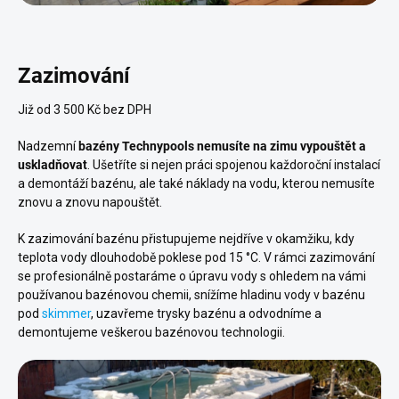
Zazimování
Již od 3 500 Kč bez DPH
Nadzemní
bazény
Technypools nemusíte na zimu vypouštět a
uskladňovat
. Ušetříte si nejen práci spojenou každoroční instalací
a demontáží bazénu, ale také náklady na vodu, kterou nemusíte
znovu a znovu napouštět.
K zazimování bazénu přistupujeme nejdříve v okamžiku, kdy
teplota vody dlouhodobě poklese pod 15 °C. V rámci zazimování
se profesionálně postaráme o úpravu vody s ohledem na vámi
používanou bazénovou chemii, snížíme hladinu vody v bazénu
pod
skimmer
, uzavřeme trysky bazénu a odvodníme a
demontujeme veškerou bazénovou technologii.