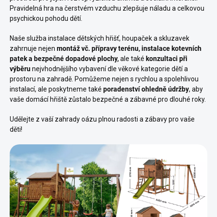
Pravidelná hra na čerstvém vzduchu zlepšuje náladu a celkovou
psychickou pohodu dětí.
Naše služba instalace dětských hřišť, houpaček a skluzavek
zahrnuje nejen
montáž vč. přípravy terénu, instalace kotevních
patek a bezpečné dopadové plochy,
ale také
konzultaci při
výběru
nejvhodnějšího vybavení dle věkové kategorie dětí a
prostoru na zahradě. Pomůžeme nejen s rychlou a spolehlivou
instalací, ale poskytneme také
poradenství ohledně údržby
, aby
vaše domácí hřiště zůstalo bezpečné a zábavné pro dlouhé roky.
Udělejte z vaší zahrady oázu plnou radosti a zábavy pro vaše
děti!