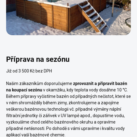
Příprava na sezónu
Již od 3 500 Kč bez DPH
Našim zákazníkům doporučujeme
zprovoznit a připravit bazén
na koupací sezónu
v okamžiku, kdy teplota vody dosáhne 10 °C.
Během přípravy vyčistíme bazén od případných nečistot, které se
v něm shromáždily během zimy, zkontrolujeme a zapojíme
veškerou bazénovou technologii vč. případné výměny náplní
filtrační jednotky či zářivek v UV lampě apod., dopustíme vodu,
vyzkoušíme chod celého bazénového okruhu a opravíme
případné netěsnosti. Po dohodě s vámi upravíme i kvalitu vody
aplikací vaší bazénové chemie.