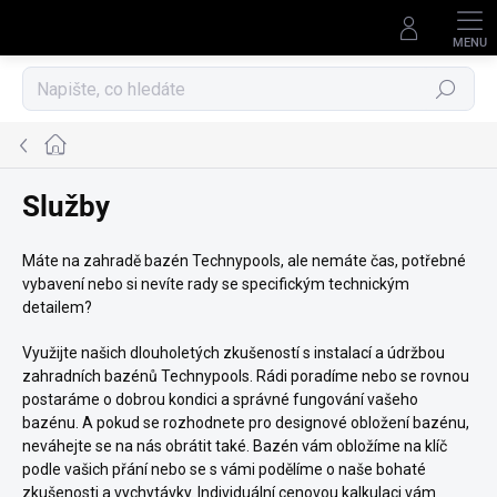
Přejít
na
obsah
Hledat
Domů
Služby
Máte na zahradě bazén Technypools, ale nemáte čas, potřebné
vybavení nebo si nevíte rady se specifickým technickým
detailem?
Využijte našich dlouholetých zkušeností s instalací a údržbou
zahradních bazénů Technypools. Rádi poradíme nebo se rovnou
postaráme o dobrou kondici a správné fungování vašeho
bazénu. A pokud se rozhodnete pro designové obložení bazénu,
neváhejte se na nás obrátit také. Bazén vám obložíme na klíč
podle vašich přání nebo se s vámi podělíme o naše bohaté
zkušenosti a vychytávky. Individuální cenovou kalkulaci vám