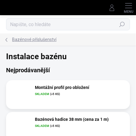
Přejít
na
obsah
Hledat
Bazénové příslušenství
Instalace bazénu
Nejprodávanější
Montážní profil pro obložení
SKLADEM
(>5 KS)
Bazénová hadice 38 mm (cena za 1 m)
SKLADEM
(>5 KS)