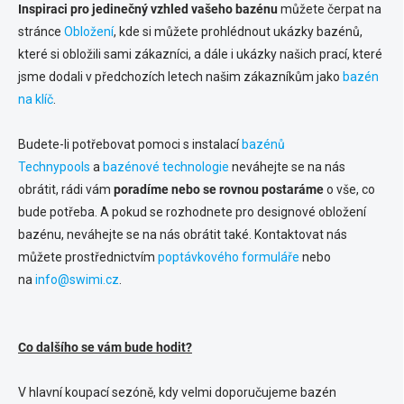
Inspiraci pro jedinečný vzhled vašeho bazénu
můžete čerpat na
stránce
Obložení
, kde si můžete prohlédnout ukázky bazénů,
které si obložili sami zákazníci, a dále i ukázky našich prací, které
jsme dodali v předchozích letech našim zákazníkům jako
bazén
na klíč
.
Budete-li potřebovat pomoci s instalací
bazénů
Technypools
a
bazénové technologie
neváhejte se na nás
obrátit, rádi vám
poradíme nebo se rovnou postaráme
o vše, co
bude potřeba. A pokud se rozhodnete pro designové obložení
bazénu, neváhejte se na nás obrátit také. Kontaktovat nás
můžete prostřednictvím
poptávkového formuláře
nebo
na
info@swimi.cz
.
Co dalšího se vám bude hodit?
V hlavní koupací sezóně, kdy velmi doporučujeme bazén