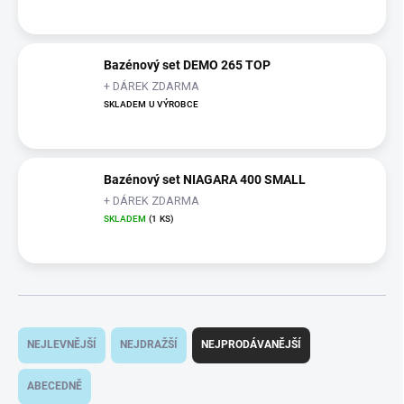
Bazénový set DEMO 265 TOP
+ DÁREK ZDARMA
SKLADEM U VÝROBCE
Bazénový set NIAGARA 400 SMALL
+ DÁREK ZDARMA
SKLADEM
(1 KS)
Ř
a
NEJLEVNĚJŠÍ
NEJDRAŽŠÍ
NEJPRODÁVANĚJŠÍ
z
e
ABECEDNĚ
n