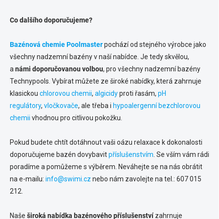
Co dalšího doporučujeme?
Bazénová chemie Poolmaster
pochází od stejného výrobce jako
všechny nadzemní bazény v naší nabídce. Je tedy skvělou,
a
námi doporučovanou volbou
, pro všechny nadzemní bazény
Technypools. Vybírat můžete ze široké nabídky, která zahrnuje
klasickou
chlorovou chemii
,
algicidy
proti řasám,
pH
regulátory
,
vločkovače
, ale třeba i
hypoalergenní bezchlorovou
chemii
vhodnou pro citlivou pokožku.
Pokud budete chtít dotáhnout vaši oázu relaxace k dokonalosti
doporučujeme bazén dovybavit
příslušenstvím
. Se vším vám rádi
poradíme a pomůžeme s výběrem. Neváhejte se na nás obrátit
na e-mailu:
info@swimi.cz
nebo nám zavolejte na tel.: 607 015
212.
Naše
široká nabídka bazénového příslušenství
zahrnuje