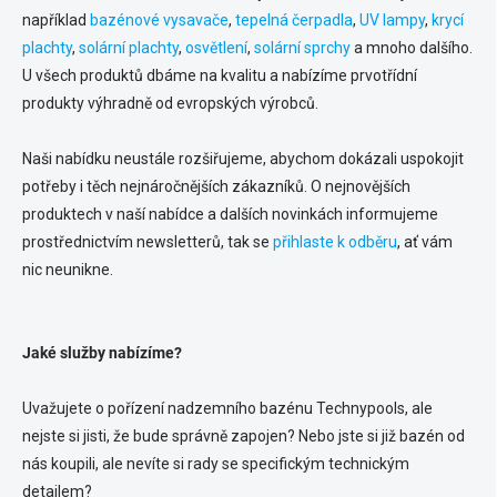
například
bazénové vysavače
,
tepelná čerpadla
,
UV lampy
,
krycí
plachty
,
solární plachty
,
osvětlení
,
solární sprchy
a mnoho dalšího.
U všech produktů dbáme na kvalitu a nabízíme prvotřídní
produkty výhradně od evropských výrobců.
Naši nabídku neustále rozšiřujeme, abychom dokázali uspokojit
potřeby i těch nejnáročnějších zákazníků. O nejnovějších
produktech v naší nabídce a dalších novinkách informujeme
prostřednictvím newsletterů, tak se
přihlaste k odběru
, ať vám
nic neunikne.
Jaké služby nabízíme?
Uvažujete o pořízení nadzemního bazénu Technypools, ale
nejste si jisti, že bude správně zapojen? Nebo jste si již bazén od
nás koupili, ale nevíte si rady se specifickým technickým
detailem?