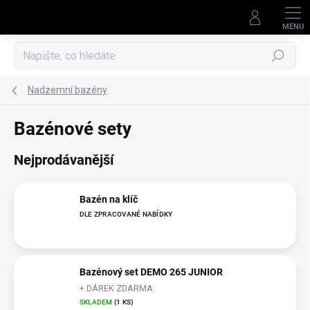
Přejít
na
obsah
Hledat
Nadzemní bazény
Bazénové sety
Nejprodávanější
Bazén na klíč
DLE ZPRACOVANÉ NABÍDKY
Bazénový set DEMO 265 JUNIOR
+ DÁREK ZDARMA
SKLADEM
(1 KS)