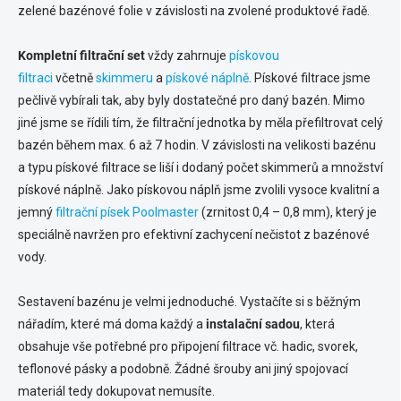
zelené bazénové folie v závislosti na zvolené produktové řadě.
Kompletní filtrační set
vždy zahrnuje
pískovou
filtraci
včetně
skimmeru
a
pískové náplně
. Pískové filtrace jsme
pečlivě vybírali tak, aby byly dostatečné pro daný bazén. Mimo
jiné jsme se řídili tím, že filtrační jednotka by měla přefiltrovat celý
bazén během max. 6 až 7 hodin. V závislosti na velikosti bazénu
a typu pískové filtrace se liší i dodaný počet skimmerů a množství
pískové náplně. Jako pískovou náplň jsme zvolili vysoce kvalitní a
jemný
filtrační písek Poolmaster
(zrnitost 0,4 – 0,8 mm), který je
speciálně navržen pro efektivní zachycení nečistot z bazénové
vody.
Sestavení bazénu je velmi jednoduché. Vystačíte si s běžným
nářadím, které má doma každý a
instalační sadou
, která
obsahuje vše potřebné pro připojení filtrace vč. hadic, svorek,
teflonové pásky a podobně. Žádné šrouby ani jiný spojovací
materiál tedy dokupovat nemusíte.