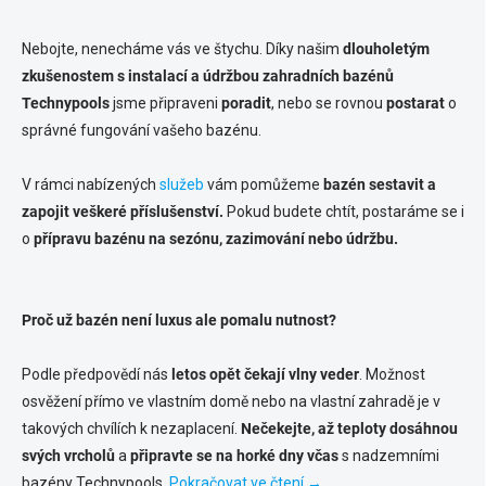
Nebojte, nenecháme vás ve štychu. Díky našim
dlouholetým
zkušenostem s instalací a údržbou zahradních bazénů
Technypools
jsme připraveni
poradit
, nebo se rovnou
postarat
o
správné fungování vašeho bazénu.
V rámci nabízených
služeb
vám pomůžeme
bazén sestavit a
zapojit veškeré příslušenství.
Pokud budete chtít, postaráme se i
o
přípravu bazénu na sezónu, zazimování nebo údržbu.
Proč už bazén není luxus ale pomalu nutnost?
Podle předpovědí nás
letos opět čekají vlny veder
. Možnost
osvěžení přímo ve vlastním domě nebo na vlastní zahradě je v
takových chvílích k nezaplacení.
Nečekejte, až teploty dosáhnou
svých vrcholů
a
připravte se na horké dny včas
s nadzemními
bazény Technypools.
Pokračovat ve čtení →