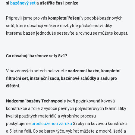
v
si
bazénový set
a ušetříte čas i peníze
.
r
á
v
n
k
Připravili jsme pro vás
kompletní řešení
v podobě bazénových
í
y
setů, které obsahují veškeré nezbytné příslušenství, díky
v
kterému bazén jednoduše sestavíte a rovnou se můžete koupat.
ý
p
i
s
Co obsahují bazénové sety 5v1?
u
V bazénových setech naleznete
nadzemní bazén, kompletní
filtrační set, instalační sadu, bazénové schůdky a sadu pro
čištění.
Nadzemní bazény Technypools
tvoří pozinkovaná kovová
konstrukce a folie z vysoce pevných polyesterových tkanin. Díky
kvalitě použitých materiálů a výrobního procesu
poskytujeme
prodlouženou záruku
3 roky na kovovou konstrukci
a 5 let na folii. Co se barev týče, vybírat můžete z modré, šedé a