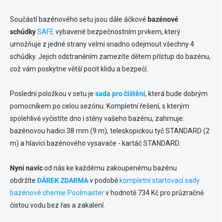
Součástí bazénového setu jsou dále áčkové
bazénové
schůdky
SAFE
vybavené bezpečnostním prvkem, který
umožňuje z jedné strany velmi snadno odejmout všechny 4
schůdky. Jejich odstraněním zamezíte dětem přístup do bazénu,
což vám poskytne větší pocit klidu a bezpečí.
Poslední položkou v setu je
sada pro čištění
, která bude dobrým
pomocníkem po celou sezónu. Kompletní řešení, s kterým
spolehlivě vyčistíte dno i stěny vašeho bazénu, zahrnuje:
bazénovou hadici 38 mm (9 m), teleskopickou tyč STANDARD (2
m) a hlavici bazénového vysavače - kartáč STANDARD.
Nyní navíc
od nás ke každému zakoupenému bazénu
obdržíte
DÁREK ZDARMA
v podobě
kompletní startovací sady
bazénové chemie Poolmaster
v hodnotě 734 Kč pro průzračně
čistou vodu bez řas a zakalení.