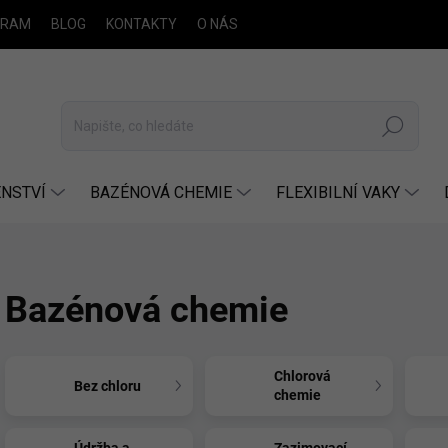
GRAM
BLOG
KONTAKTY
O NÁS
Hledat
NSTVÍ
BAZÉNOVÁ CHEMIE
FLEXIBILNÍ VAKY
Bazénová chemie
Chlorová
Bez chloru
chemie