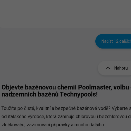
potlačení růstu řas a
vločkovačem. Přípravek pro
projasnění bazénové v
křišťálově čistou vodu bez
Pravidelné užívání tabl
zakalení.
podporuje udržení optim
Načíst 12 dalšíc
O
v
l
Nahoru
á
d
a
Objevte bazénovou chemii Poolmaster, volb
c
nadzemních bazénů Technypools!
í
p
r
Toužíte po čisté, kvalitní a bezpečné bazénové vodě? Vyberte s
v
od italského výrobce, která zahrnuje chlorovou i bezchlorovou ch
k
y
vločkovače, zazimovací přípravky a mnoho dalšího.
v