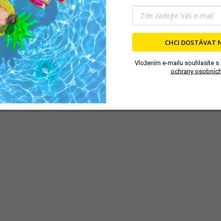
SKLADEM
S
(4 KS)
CHCI DOSTÁVAT 
ALGICID 1 l
Zazimovač 1 l
Vložením e-mailu souhlasíte s
ochrany osobních
Nepěnivý tekutý algicidní
Speciální bezchlórový 
přípravek odstraňuje řasy
pro údržbu a stabilizac
(zelené, černé, žluté)
v zimním období
v bazénové vodě a při
s dlouhodobým účinke
preventivním dávkování
Zabraňuje množení řas
zabraňuje jejich
bakterií, které způsobu
růstu. Přípravek je vhodný i...
znehodnocování vody.