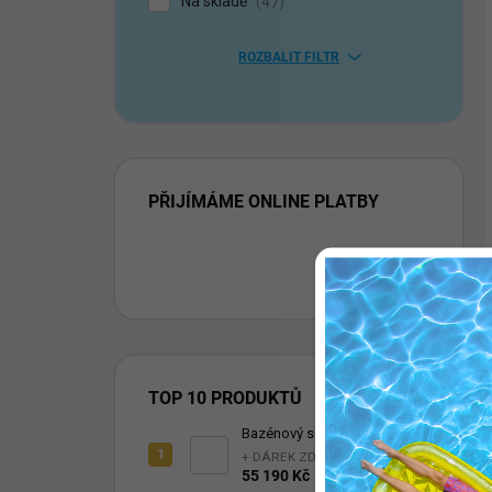
Na skladě
47
ROZBALIT FILTR
PŘIJÍMÁME ONLINE PLATBY
TOP 10 PRODUKTŮ
Bazénový set NIAGARA 400
+ DÁREK ZDARMA
55 190 Kč