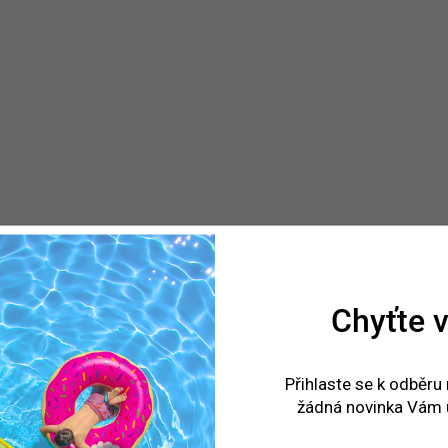
Tekutý koncentrovaný
Tekutý koncentrovaný
přípravek na bázi
přípravek na bázi hydr
hydrogensíranu sodného pro
sodného pro zvýšení 
snížení hodnoty pH bazénové
pH bazénové vody. Pro
vody. Pro dosažení nejlepších
dosažení nejlepších úč
účinků bazénové chemie
bazénové chemie udrž
udržujte hodnotu pH mezi 7,2
hodnotu pH mezi 7,2 a 
a...
Chyťte v
2918
Přihlaste se k odběru
žádná novinka Vám 