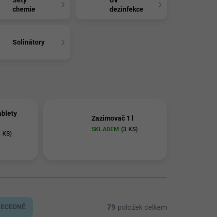
Sety
UV
chemie
dezinfekce
Solinátory
blety
Zazimovač 1 l
SKLADEM
(3 KS)
5 KS)
79
položek celkem
BECEDNĚ