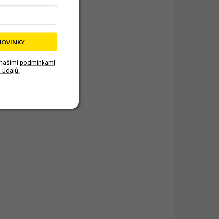
KLADEM
SKLADEM
(3 KS)
(>5 KS)
NOVINKY
Repelent proti hmyzu 1
l
 našimi
podmínkami
 údajů.
produkt
Velmi účinný odpuzovač
i vody
vhodný k ochraně bazénu
před komáry, včelami,
m.
mouchami a dalším hmyzem.
 a
Biologicky odbouratelný
jí
přípravek s rychlým
účinkem. Přípravek je...