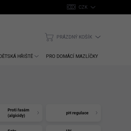
CZK
PRÁZDNÝ KOŠÍK
NÁKUPNÍ
KOŠÍK
DĚTSKÁ HŘIŠTĚ
PRO DOMÁCÍ MAZLÍČKY
NÁHRADNÍ
Proti řasám
pH regulace
(algicidy)