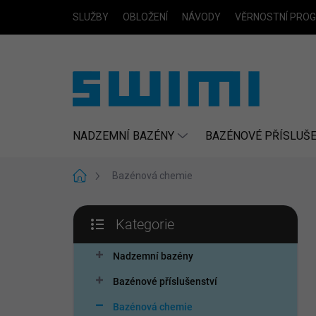
Přejít
SLUŽBY
OBLOŽENÍ
NÁVODY
VĚRNOSTNÍ PRO
na
obsah
NADZEMNÍ BAZÉNY
BAZÉNOVÉ PŘÍSLUŠE
Domů
Bazénová chemie
P
Kategorie
o
Přeskočit
s
kategorie
t
Nadzemní bazény
r
Bazénové příslušenství
a
n
Bazénová chemie