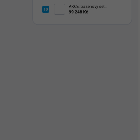
AKCE: bazénový set
CALIFORNIA 550 STD
99 248 Kč
(modrá) + BWT ES ECHO