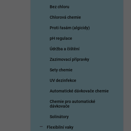
n
Bez chloru
í
p
Chlorová chemie
a
n
Proti řasám (algicidy)
e
pH regulace
l
Údržba a čištění
Zazimovací přípravky
Sety chemie
UV dezinfekce
Automatické dávkovače chemie
Chemie pro automatické
dávkovače
Solinátory
Flexibilní vaky