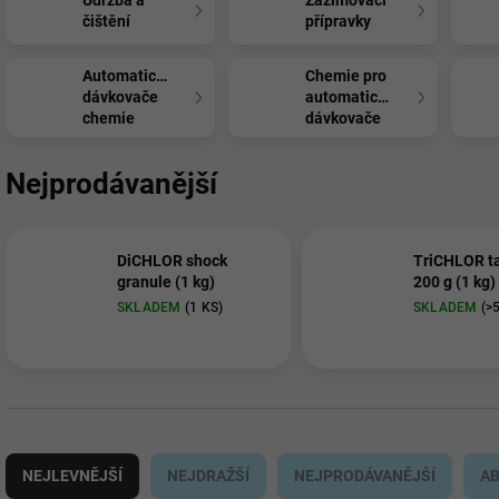
Údržba a
Zazimovací
čištění
přípravky
Automatické
Chemie pro
dávkovače
automatické
chemie
dávkovače
Nejprodávanější
DiCHLOR shock
TriCHLOR ta
granule (1 kg)
200 g (1 kg)
SKLADEM
(1 KS)
SKLADEM
(>
Ř
a
NEJLEVNĚJŠÍ
NEJDRAŽŠÍ
NEJPRODÁVANĚJŠÍ
A
z