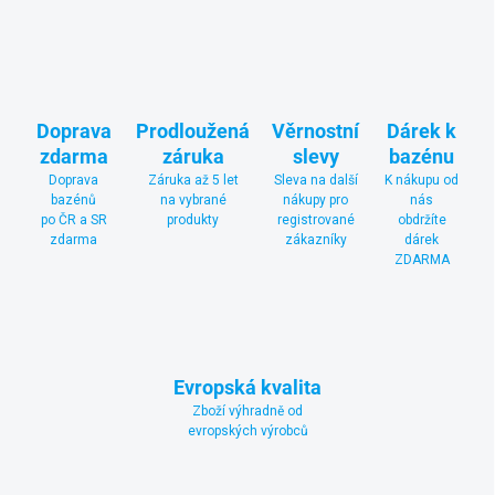
Doprava
Prodloužená
Věrnostní
Dárek k
zdarma
záruka
slevy
bazénu
Doprava
Záruka až 5 let
Sleva na další
K nákupu od
bazénů
na vybrané
nákupy pro
nás
po ČR a SR
produkty
registrované
obdržíte
zdarma
zákazníky
dárek
ZDARMA
Evropská kvalita
Zboží výhradně od
evropských výrobců