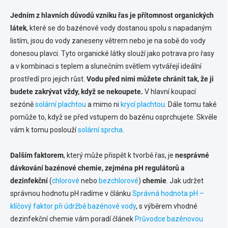
Jedním z hlavních důvodů vzniku řas je přítomnost organických
látek
, které se do bazénové vody dostanou spolu s napadaným
listím, jsou do vody zaneseny větrem nebo je na sobě do vody
donesou plavci. Tyto organické látky slouží jako potrava pro řasy
a v kombinaci s teplem a slunečním světlem vytvářejí ideální
prostředí pro jejich růst.
Vodu před nimi můžete chránit tak, že ji
budete zakrývat vždy, když se nekoupete.
V hlavní koupací
sezóně
solární plachtou
a mimo ni
krycí plachtou
. Dále tomu také
pomůže to, když se před vstupem do bazénu osprchujete. Skvěle
vám k tomu poslouží
solární sprcha
.
Dalším faktorem
, který může přispět k tvorbě řas, je
nesprávné
dávkování bazénové chemie, zejména pH regulátorů a
dezinfekční
(
chlorové
nebo
bezchlorové
)
chemie
. Jak udržet
správnou hodnotu pH radíme v článku
Správná hodnota pH –
klíčový faktor při údržbě bazénové vody
, s výběrem vhodné
dezinfekční chemie vám poradí článek
Průvodce bazénovou