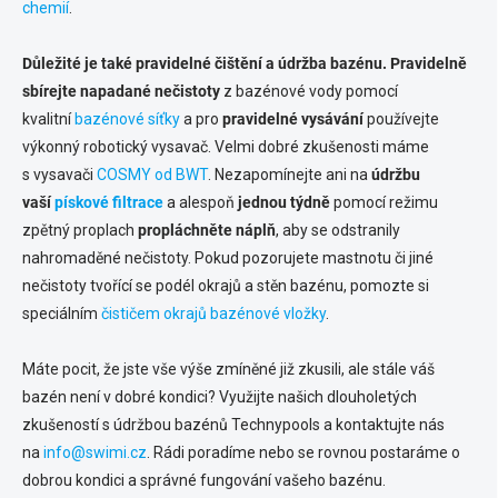
chemií
.
Důležité je také pravidelné čištění a údržba bazénu. Pravidelně
sbírejte napadané nečistoty
z bazénové vody pomocí
kvalitní
bazénové síťky
a pro
pravidelné vysávání
používejte
výkonný robotický vysavač. Velmi dobré zkušenosti máme
s vysavači
COSMY od BWT
. Nezapomínejte ani na
údržbu
vaší
pískové filtrace
a alespoň
jednou týdně
pomocí režimu
zpětný proplach
propláchněte náplň
, aby se odstranily
nahromaděné nečistoty. Pokud pozorujete mastnotu či jiné
nečistoty tvořící se podél okrajů a stěn bazénu, pomozte si
speciálním
čističem okrajů bazénové vložky
.
Máte pocit, že jste vše výše zmíněné již zkusili, ale stále váš
bazén není v dobré kondici? Využijte našich dlouholetých
zkušeností s údržbou bazénů Technypools a kontaktujte nás
na
info@swimi.cz
. Rádi poradíme nebo se rovnou postaráme o
dobrou kondici a správné fungování vašeho bazénu.