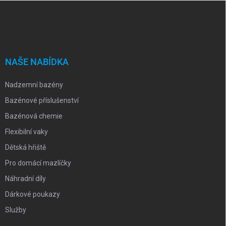
Z
á
p
a
t
í
NAŠE NABÍDKA
Nadzemní bazény
Bazénové příslušenství
Bazénová chemie
Flexibilní vaky
Dětská hřiště
Pro domácí mazlíčky
Náhradní díly
Dárkové poukazy
Služby