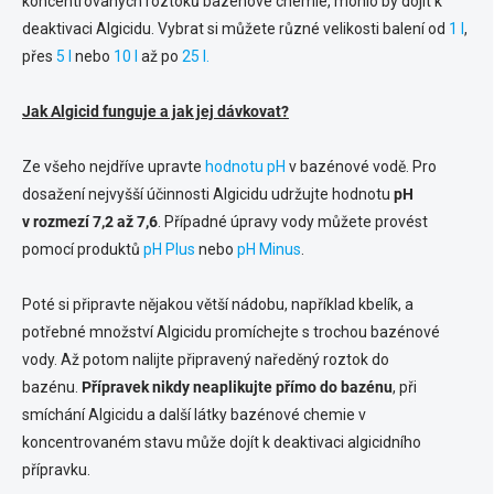
koncentrovaných roztoků bazénové chemie, mohlo by dojít k
y
deaktivaci Algicidu. Vybrat si můžete různé velikosti balení od
1 l
,
v
ý
přes
5 l
nebo
10 l
až po
25 l.
p
i
Jak Algicid funguje a jak jej dávkovat?
s
u
Ze všeho nejdříve upravte
hodnotu pH
v bazénové vodě. Pro
dosažení nejvyšší účinnosti Algicidu udržujte hodnotu
pH
v rozmezí 7,2 až 7,6
. Případné úpravy vody můžete provést
pomocí produktů
pH Plus
nebo
pH Minus
.
Poté si připravte nějakou větší nádobu, například kbelík, a
potřebné množství Algicidu promíchejte s trochou bazénové
vody. Až potom nalijte připravený naředěný roztok do
bazénu.
Přípravek nikdy neaplikujte přímo do bazénu
, při
smíchání Algicidu a další látky bazénové chemie v
koncentrovaném stavu může dojít k deaktivaci algicidního
přípravku.