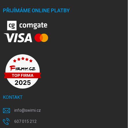
PŘIJÍMÁME ONLINE PLATBY
KONTAKT
info
@
swimi.cz
607 015 212