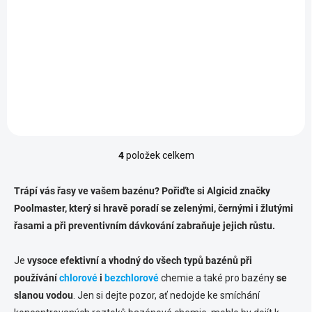
Nepěnivý tekutý algicidní
Nepěnivý tekutý algicidní
přípravek odstraňuje řasy
přípravek odstraňuje řasy
(zelené, černé, žluté)
(zelené, černé, žluté)
v bazénové vodě a při
v bazénové vodě a při
preventivním dávkování
preventivním dávkování
zabraňuje jejich
zabraňuje jejich
růstu. Přípravek je vhodný i...
růstu. Přípravek je vhodný i...
4
položek celkem
O
v
l
Trápí vás řasy ve vašem bazénu? Pořiďte si Algicid značky
á
Poolmaster, který si hravě poradí se zelenými, černými i žlutými
d
řasami a při preventivním dávkování zabraňuje jejich růstu.
a
c
í
Je
vysoce efektivní a vhodný do všech typů bazénů při
p
používání
chlorové
i
bezchlorové
chemie a také pro bazény
se
r
v
slanou vodou
. Jen si dejte pozor, ať nedojde ke smíchání
k