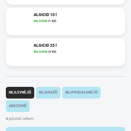
ALGICID 10 l
SKLADEM
(1 KS)
ALGICID 25 l
SKLADEM
(3 KS)
Ř
a
NEJLEVNĚJŠÍ
NEJDRAŽŠÍ
NEJPRODÁVANĚJŠÍ
z
e
ABECEDNĚ
n
í
4
položek celkem
p
r