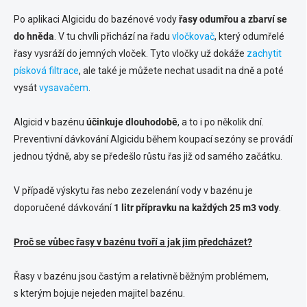
Po aplikaci Algicidu do bazénové vody
řasy odumřou a zbarví se
do hněda
. V tu chvíli přichází na řadu
vločkovač
, který odumřelé
řasy vysráží do jemných vloček. Tyto vločky už dokáže
zachytit
písková filtrace
, ale také je můžete nechat usadit na dně a poté
vysát
vysavačem
.
Algicid v bazénu
účinkuje dlouhodobě
, a to i po několik dní.
Preventivní dávkování Algicidu během koupací sezóny se provádí
jednou týdně, aby se předešlo růstu řas již od samého začátku.
V případě výskytu řas nebo zezelenání vody v bazénu je
doporučené dávkování
1 litr přípravku na každých 25 m3 vody
.
Proč se vůbec řasy v bazénu tvoří a jak jim předcházet?
Řasy v bazénu jsou častým a relativně běžným problémem,
s kterým bojuje nejeden majitel bazénu.