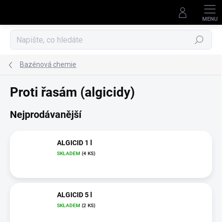
Přejít
na
obsah
Hledat
Bazénová chemie
Proti řasám (algicidy)
Nejprodávanější
ALGICID 1 l
SKLADEM
(4 KS)
ALGICID 5 l
SKLADEM
(2 KS)