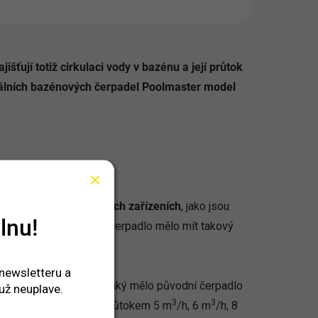
ťují totiž cirkulaci vody v bazénu a její průtok
ginálních bazénových čerpadel Poolmaster model
nu a dalších připojených zařízeních
, jako jsou
lnu!
můžete řídit tím, že by čerpadlo mělo mít takový
 6-7 hodin.
 newsletteru a
 dosloužilo?
Zjistěte, jaký mělo původní čerpadlo
už neuplave.
3
3
í bazénová čerpadla s průtokem 5 m
/h, 6 m
/h, 8