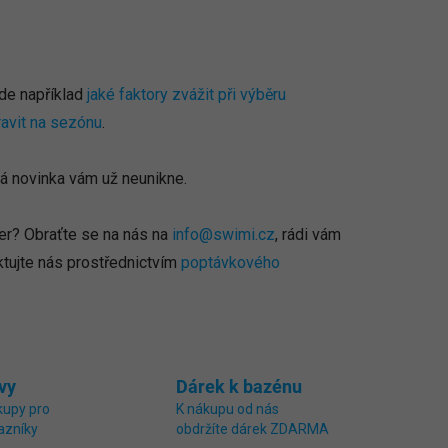
de například
jaké faktory zvážit při výběru
ravit na sezónu
.
ná novinka vám už neunikne.
er? Obraťte se na nás na
info@swimi.cz
, rádi vám
tujte nás prostřednictvím
poptávkového
vy
Dárek k bazénu
kupy pro
K nákupu od nás
azníky
obdržíte dárek ZDARMA