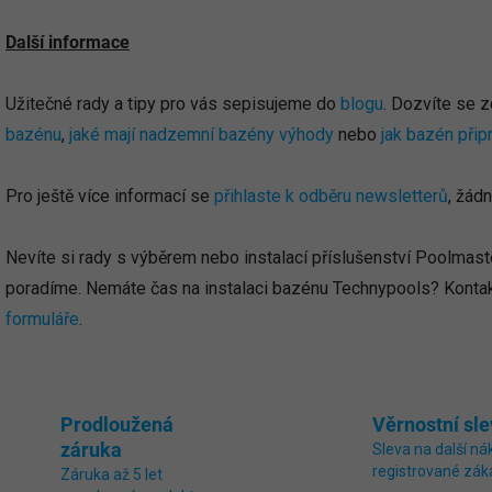
Další informace
Užitečné rady a tipy pro vás sepisujeme do
blogu
. Dozvíte se z
bazénu
,
jaké mají nadzemní bazény výhody
nebo
jak bazén přip
Pro ještě více informací se
přihlaste k odběru newsletterů
, žád
Nevíte si rady s výběrem nebo instalací příslušenství Poolmast
poradíme. Nemáte čas na instalaci bazénu Technypools? Kontak
formuláře
.
Prodloužená
Věrnostní sle
záruka
Sleva na další ná
registrované zák
Záruka až 5 let