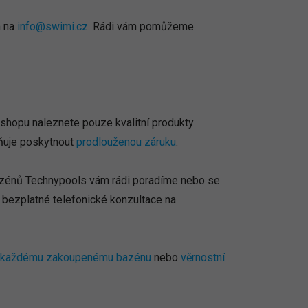
m na
info@swimi.cz
. Rádi vám pomůžeme.
shopu naleznete pouze kvalitní produkty
ňuje poskytnout
prodlouženou záruku
.
bazénů Technypools vám rádi poradíme nebo se
 bezplatné telefonické konzultace na
e každému zakoupenému bazénu
nebo
věrnostní