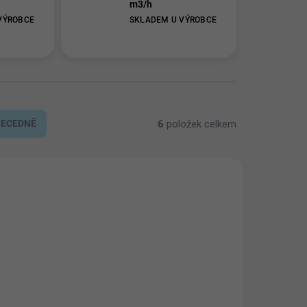
m3/h
VÝROBCE
SKLADEM U VÝROBCE
6
položek celkem
BECEDNĚ
NÁKUP NA SPLÁTKY
8103
8104