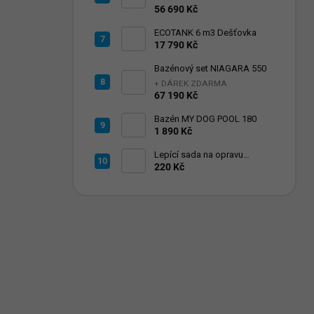
56 690 Kč
ECOTANK 6 m3 Dešťovka
17 790 Kč
Bazénový set NIAGARA 550
+ DÁREK ZDARMA
67 190 Kč
Bazén MY DOG POOL 180
1 890 Kč
Lepící sada na opravu
bazénové folie UNDER
220 Kč
WATER