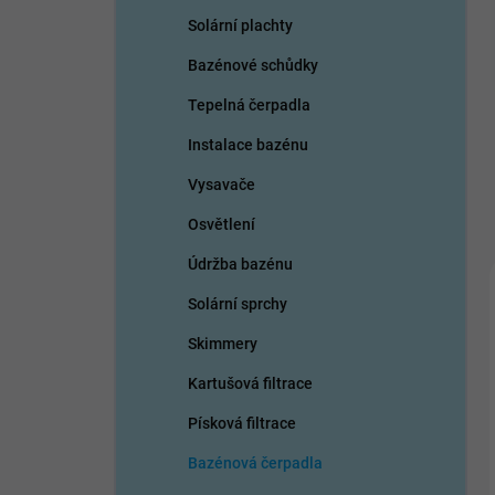
n
Solární plachty
í
p
Bazénové schůdky
a
n
Tepelná čerpadla
e
Instalace bazénu
l
Vysavače
Osvětlení
Údržba bazénu
Solární sprchy
Skimmery
Kartušová filtrace
Písková filtrace
Bazénová čerpadla