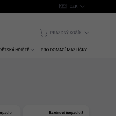
CZK
PRÁZDNÝ KOŠÍK
NÁKUPNÍ
KOŠÍK
DĚTSKÁ HŘIŠTĚ
PRO DOMÁCÍ MAZLÍČKY
NÁHRADNÍ
erpadlo
Bazénové čerpadlo 8