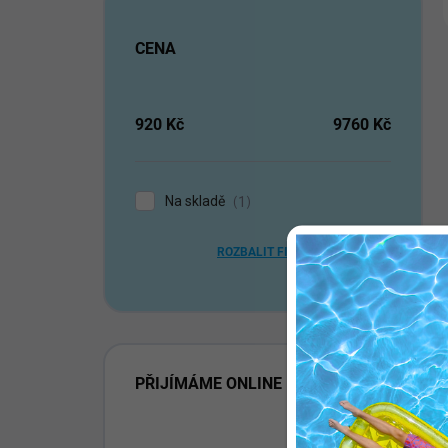
CENA
920
Kč
9760
Kč
Na skladě
1
ROZBALIT FILTR
PŘIJÍMÁME ONLINE PLATBY