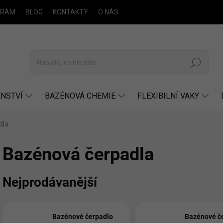
GRAM
BLOG
KONTAKTY
O NÁS
Hledat
NSTVÍ
BAZÉNOVÁ CHEMIE
FLEXIBILNÍ VAKY
dla
Bazénová čerpadla
Nejprodávanější
Bazénové čerpadlo
Bazénové č