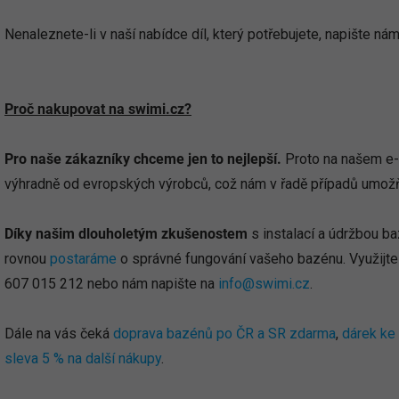
Nenaleznete-li v naší nabídce díl, který potřebujete, napište ná
Proč nakupovat na swimi.cz?
Pro naše zákazníky chceme jen to nejlepší.
Proto na našem e-
výhradně od evropských výrobců, což nám v řadě případů umož
Díky našim dlouholetým zkušenostem
s instalací a údržbou 
rovnou
postaráme
o správné fungování vašeho bazénu. Využijte
607 015 212 nebo nám napište na
info@swimi.cz
.
Dále na vás čeká
doprava bazénů po ČR a SR zdarma
,
dárek k
sleva 5 % na další nákupy
.