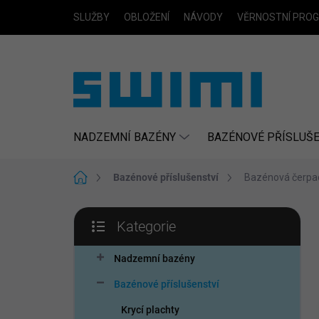
Přejít
SLUŽBY
OBLOŽENÍ
NÁVODY
VĚRNOSTNÍ PRO
na
obsah
NADZEMNÍ BAZÉNY
BAZÉNOVÉ PŘÍSLUŠE
Domů
Bazénové příslušenství
Bazénová čerpa
P
Kategorie
o
Přeskočit
s
kategorie
t
Nadzemní bazény
r
Bazénové příslušenství
a
n
Krycí plachty