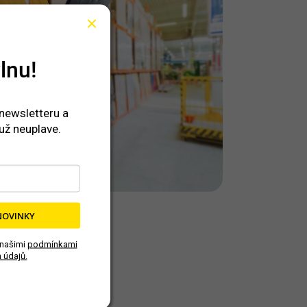
lnu!
 newsletteru a
už neuplave.
NOVINKY
 našimi
podmínkami
 údajů.