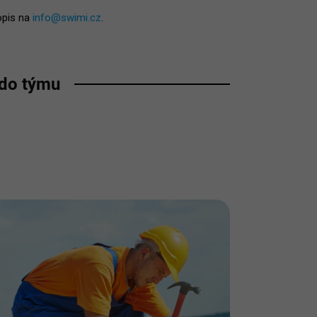
opis na
info@swimi.cz
.
 do týmu