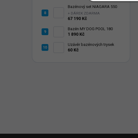
Bazénový set NIAGARA 550
+ DÁREK ZDARMA
67 190 Kč
Bazén MY DOG POOL 180
1 890 Kč
Uzávěr bazénových trysek
60 Kč
Z