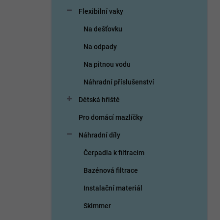
n
Flexibilní vaky
í
p
Na dešťovku
a
n
Na odpady
e
Na pitnou vodu
l
Náhradní příslušenství
Dětská hřiště
Pro domácí mazlíčky
Náhradní díly
Čerpadla k filtracím
Bazénová filtrace
Instalační materiál
Skimmer