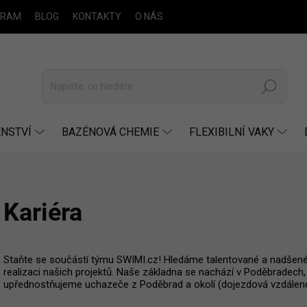
GRAM
BLOG
KONTAKTY
O NÁS
Hledat
NSTVÍ
BAZÉNOVÁ CHEMIE
FLEXIBILNÍ VAKY
Kariéra
Staňte se součástí týmu SWIMI.cz! Hledáme talentované a nadšené ko
realizaci našich projektů. Naše základna se nachází v Poděbradech
upřednostňujeme uchazeče z Poděbrad a okolí (dojezdová vzdálen