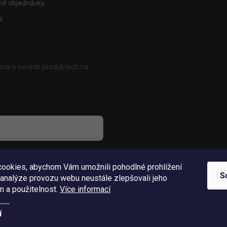
mé objednávky
a
mace o nových produktech na
osobních údajů
ookies, abychom Vám umožnili pohodlné prohlížení
S
 analýze provozu webu neustále zlepšovali jeho
n a použitelnost.
Více informací
í