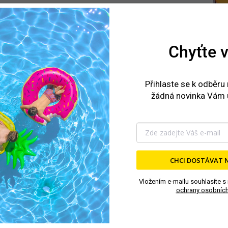
Požadavky
: Zodpovědnost, přesnost a
spolehlivost. Zkušenosti s vedením skladového
hospodářství, příjmem a expedicí zboží
výhodou.
Chyťte v
Pracovní náplň
: Příjem a uskladnění zboží,
kompletace, balení a odesílání objednávek z e-
shopu, příprava materiálu pro montážní týmy.
Přihlaste se k odběru
žádná novinka Vám 
Hodinová mzda:
150 Kč
Nástup:
ihned nebo dle dohody
CHCI DOSTÁVAT 
Vložením e-mailu souhlasíte s
ochrany osobních