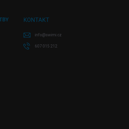
TBY
KONTAKT
info
@
swimi.cz
607 015 212