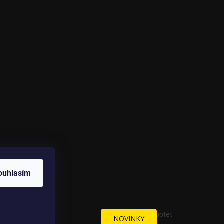
ouhlasím
Vytvořil Shoptet
NOVINKY