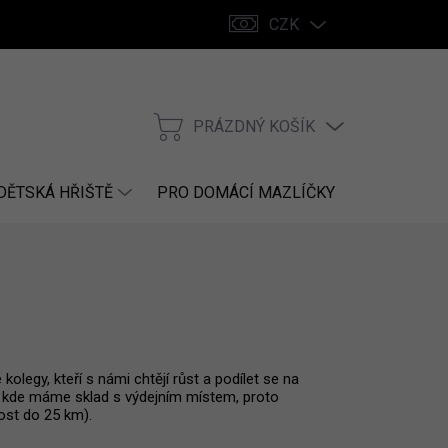
CZK
PRÁZDNÝ KOŠÍK
NÁKUPNÍ
KOŠÍK
DĚTSKÁ HŘIŠTĚ
PRO DOMÁCÍ MAZLÍČKY
NÁHRADNÍ
legy, kteří s námi chtějí růst a podílet se na
, kde máme sklad s výdejním místem, proto
ost do 25 km).