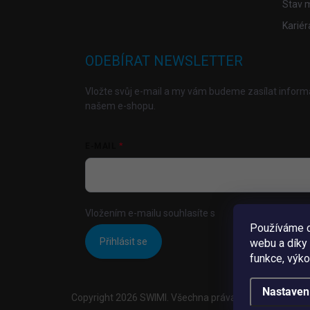
Stav 
Kariér
ODEBÍRAT NEWSLETTER
Vložte svůj e-mail a my vám budeme zasílat infor
našem e-shopu.
E-MAIL
Vložením e-mailu souhlasíte s
podmínkami ochrany 
Používáme c
Přihlásit se
webu a díky
funkce, výko
Nastaven
Copyright 2026
SWIMI
. Všechna práva vyhrazena.