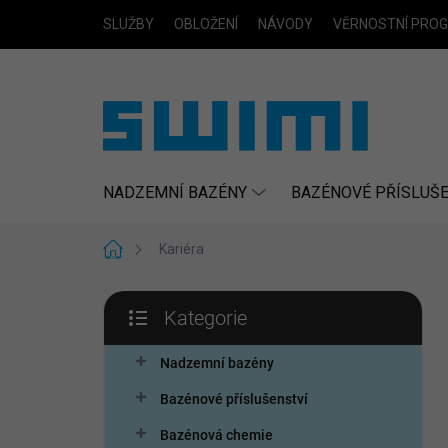
Přejít
SLUŽBY
OBLOŽENÍ
NÁVODY
VĚRNOSTNÍ PRO
na
obsah
NADZEMNÍ BAZÉNY
BAZÉNOVÉ PŘÍSLUŠE
Domů
Kariéra
P
Kategorie
o
Přeskočit
s
kategorie
t
Nadzemní bazény
r
Bazénové příslušenství
a
n
Bazénová chemie