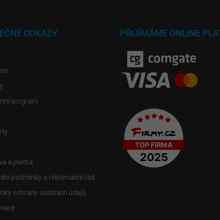
TEČNÉ ODKAZY
PŘIJÍMÁME ONLINE PLA
y
ení
y
stní program
kty
a a platba
dní podmínky a reklamační řád
nky ochrany osobních údajů
mace