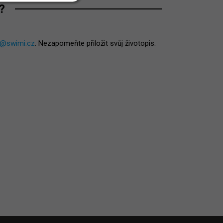
?
o@swimi.cz
. Nezapomeňte přiložit svůj životopis.