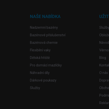
á
p
a
NAŠE NABÍDKA
UŽI
t
í
Nadzemní bazény
Služb
Bazénové příslušenství
Oblož
Bazénová chemie
Návod
Flexibilní vaky
Věrno
Dětská hřiště
Blog
Pro domácí mazlíčky
Konta
Náhradní díly
O nás
Dárkové poukazy
Doprav
Služby
Obcho
Podmí
Rekla