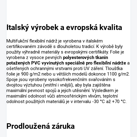
Italský výrobek a evropská kvalita
Multifukční flexibilní nádrž je vyrobena v italském
certifikovaném závodě s dlouholetou tradicí. K výrobě byly
použity výhradně materiály s evropskými certifikáty. Folie je
vyrobena z vysoce pevných
polyesterových tkanin
potažených PVC vyvinutých speciálně pro flexibilní nádrže
a
ošetřených ochrannými vrstvami proti UV záření. Tloušťka
folie je 900 g/m2 nebo u větších modelů dokonce 1100 g/m2.
Spoje jsou vyrobeny vysokofrekvenčním svařováním s
dvojitou výztuhou (vnitřní i vnější), aby byla zajištěna
maximální pevnost spojů a jejich utěsnění. Výsledkem je
maximální odolnost vůči atmosférickým vlivům, teplotní
odolnost použitých materiálů je v intervalu -30 °C až +70 °C.
Prodloužená záruka