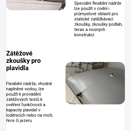
Speciální flexibilní nádrže
lze použít v civilní i
průmyslové oblasti pro
statické zatěžkávací
zkoušky, zkoušky podlah,
teras a nosných
konstrukcí.
Zátěžové
zkoušky pro
plavidla
Flexibilní nádrže, vhodně
naplněné vodou, lze
použít k provádění
zátěžových testů k
ověření funkčnosti a
kapacity plavidel v
loděnicích nebo na moři,
řece či jezeru.