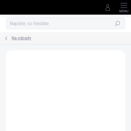
Přejít
na
obsah
Hledat
Na odpady
Neohodnoceno
Podrobnosti hodnocení
ZNAČKA:
ECOTANK
NÁKUP NA SPLÁTKY