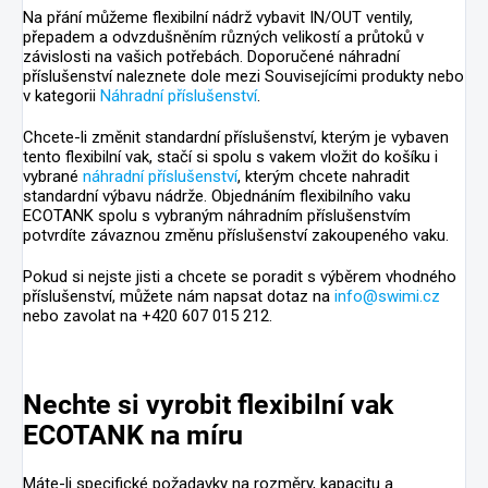
Na přání můžeme flexibilní nádrž vybavit IN/OUT ventily,
přepadem a odvzdušněním různých velikostí a průtoků v
závislosti na vašich potřebách. Doporučené náhradní
příslušenství naleznete dole mezi Souvisejícími produkty nebo
v kategorii
Náhradní příslušenství
.
Chcete-li změnit standardní příslušenství, kterým je vybaven
tento flexibilní vak, stačí si spolu s vakem vložit do košíku i
vybrané
náhradní příslušenství
, kterým chcete nahradit
standardní výbavu nádrže. Objednáním flexibilního vaku
ECOTANK spolu s vybraným náhradním příslušenstvím
potvrdíte závaznou změnu příslušenství zakoupeného vaku.
Pokud si nejste jisti a chcete se poradit s výběrem vhodného
příslušenství, můžete nám napsat dotaz na
info@swimi.cz
nebo zavolat na +420 607 015 212.
Nechte si vyrobit flexibilní vak
ECOTANK na míru
Máte-li specifické požadavky na rozměry, kapacitu a