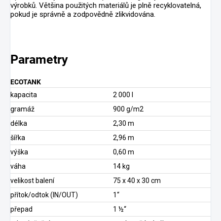
výrobků. Většina použitých materiálů je plně recyklovatelná,
pokud je správně a zodpovědně zlikvidována.
Parametry
ECOTANK
kapacita
2 000 l
gramáž
900 g/m2
délka
2,30 m
šířka
2,96 m
výška
0,60 m
váha
14 kg
velikost balení
75 x 40 x 30 cm
přítok/odtok (IN/OUT)
1“
přepad
1 ½“