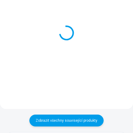
SKLADEM
ZADÁNÍ DO VÝROBY
(>5 KS)
Připojovací sada IN/OUT
Lepící sada na PVC 3v1
2" pro ECOTANK (pár)
Lepící sada obsahuje několik
Produkt obsahuje 2 sady pro
PVC záplat v různých barvách, 4
připojení flexibilního vaku
víceúčelové podložky a speciální
ECOTANK k rozvodům pro plnění
lepidlo pro rychlou opravu. Sada
(přítok) nebo vypouštění nádrže
je vhodná pro všechny typy
(odtok). Každá sada se skládá
bazénů včetně...
z PVC příruby a...
Zobrazit všechny související produkty