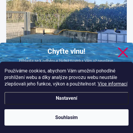
Chyťte vlnu!
Přihlaste se k odběru a žádná novinka Vám už neuplave.
Používáme cookies, abychom Vám umožnili pohodlné
prohlížení webu a díky analýze provozu webu neustále
zlepšovali jeho funkce, výkon a použitelnost.
Více informací
CHCI DOSTÁVAT NOVINKY
podmínkami ochrany
Nastavení
Vložením e-mailu souhlasíte s našimi
osobních údajů.
Souhlasím
NOVINKY