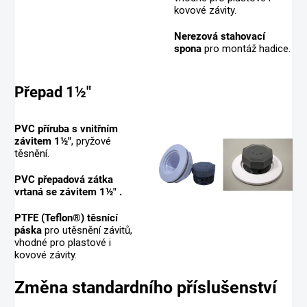
kovové závity.
Nerezová stahovací
spona
pro montáž hadice.
Přepad 1½"
PVC příruba s vnitřním
závitem 1½
"
, pryžové
těsnění.
PVC přepadová zátka
vrtaná se závitem 1½
"
.
PTFE (Teflon®) těsnící
páska
pro utěsnění závitů,
vhodné pro plastové i
kovové závity.
Změna standardního příslušenství