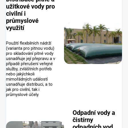
užitkové vody pro
civilní i
průmyslové
využití
Použití flexibilních nádrží
(varianta pro pitnou vodu)
pro skladování pitné vody
usnadňuje její přepravu a v
případě přerušení veřejné
služby, zvláštních potřeb
nebo jakýchkoli
mimořádných událostí
usnadňuje distribuci, a to
jak pro civilní, tak i
průmyslové účely.
Odpadní vody a
čistírny
odpadních vod