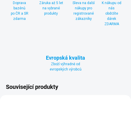
Doprava
Záruka až 5 let
Sleva na další
K nákupu od
bazénů
na vybrané
nákupy pro
nás
po ČR a SR
produkty
registrované
obdržíte
zdarma
zákazníky
dárek
ZDARMA
Evropská kvalita
Zboží výhradně od
evropských výrobců
Související produkty