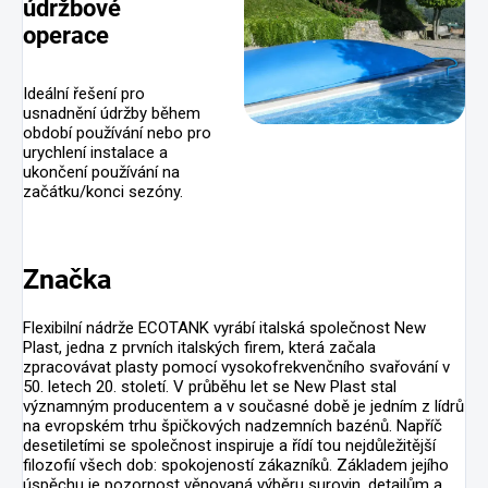
údržbové
operace
Ideální řešení pro
usnadnění údržby během
období používání nebo pro
urychlení instalace a
ukončení používání na
začátku/konci sezóny.
Značka
Flexibilní nádrže ECOTANK vyrábí italská společnost New
Plast, jedna z prvních italských firem, která začala
zpracovávat plasty pomocí vysokofrekvenčního svařování v
50. letech 20. století. V průběhu let se New Plast stal
významným producentem a v současné době je jedním z lídrů
na evropském trhu špičkových nadzemních bazénů. Napříč
desetiletími se společnost inspiruje a řídí tou nejdůležitější
filozofií všech dob: spokojeností zákazníků. Základem jejího
úspěchu je pozornost věnovaná výběru surovin, detailům a