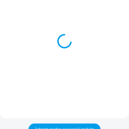
SKLADEM
ZADÁNÍ DO VÝROBY
(>5 KS)
Připojovací sada IN/OUT
Lepící sada na PVC 3v1
2" pro ECOTANK (pár)
Lepící sada obsahuje několik
Produkt obsahuje 2 sady pro
PVC záplat v různých barvách, 4
připojení flexibilního vaku
víceúčelové podložky a speciální
ECOTANK k rozvodům pro plnění
lepidlo pro rychlou opravu. Sada
(přítok) nebo vypouštění nádrže
je vhodná pro všechny typy
(odtok). Každá sada se skládá
bazénů včetně...
z PVC příruby a...