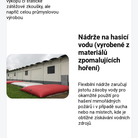
výkopů či statické
zátěžové zkoušky, ale
napříč celou průmyslovou
výrobou.
Nádrže na hasicí
vodu (vyrobené z
materiálů
zpomalujících
hoření)
Flexibilní nádrže zaručují
jistotu zásoby vody pro
okamžité použití pro
hašení mimořádných
požárů i v případě sucha
nebo na místech, kde je
obtížné získávání vodních
zdrojů.