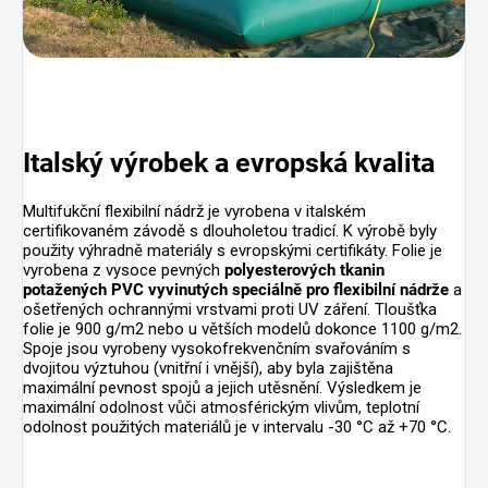
Italský výrobek a evropská kvalita
Multifukční flexibilní nádrž je vyrobena v italském
certifikovaném závodě s dlouholetou tradicí. K výrobě byly
použity výhradně materiály s evropskými certifikáty. Folie je
vyrobena z vysoce pevných
polyesterových tkanin
potažených PVC vyvinutých speciálně pro flexibilní nádrže
a
ošetřených ochrannými vrstvami proti UV záření. Tloušťka
folie je 900 g/m2 nebo u větších modelů dokonce 1100 g/m2.
Spoje jsou vyrobeny vysokofrekvenčním svařováním s
dvojitou výztuhou (vnitřní i vnější), aby byla zajištěna
maximální pevnost spojů a jejich utěsnění. Výsledkem je
maximální odolnost vůči atmosférickým vlivům, teplotní
odolnost použitých materiálů je v intervalu -30 °C až +70 °C.