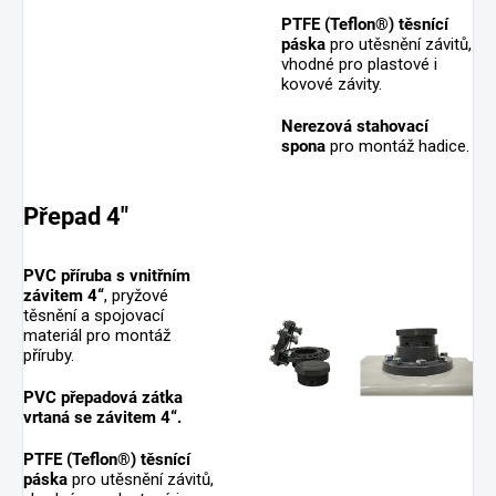
PTFE (Teflon®) těsnící
páska
pro utěsnění závitů,
vhodné pro plastové i
kovové závity.
Nerezová stahovací
spona
pro montáž hadice.
Přepad 4"
PVC příruba s vnitřním
závitem 4“
, pryžové
těsnění a spojovací
materiál pro montáž
příruby.
PVC přepadová zátka
vrtaná se závitem 4“.
PTFE (Teflon®) těsnící
páska
pro utěsnění závitů,