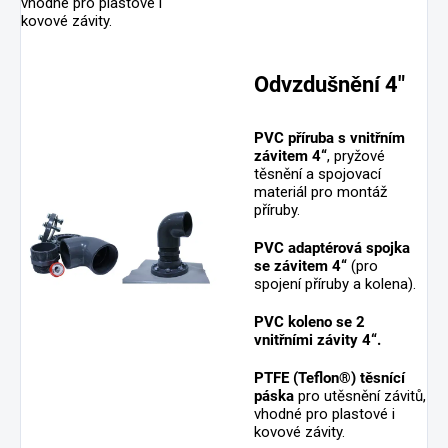
vhodné pro plastové i
kovové závity.
Odvzdušnění 4"
PVC příruba s vnitřním
závitem 4“
, pryžové
těsnění a spojovací
materiál pro montáž
příruby.
PVC adaptérová spojka
se závitem 4“
(pro
spojení příruby a kolena).
PVC koleno se 2
vnitřními závity 4“.
PTFE (Teflon®) těsnící
páska
pro utěsnění závitů,
vhodné pro plastové i
kovové závity.