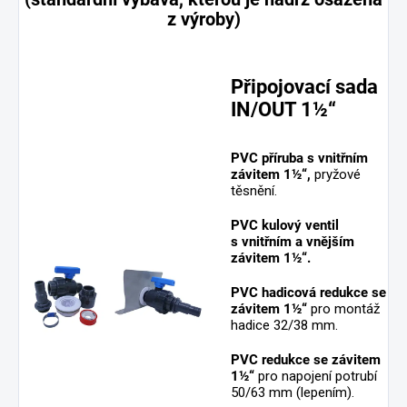
z výroby)
Připojovací sada
IN/OUT 1½“
PVC příruba s vnitřním
závitem 1½“,
pryžové
těsnění.
PVC kulový ventil
s vnitřním a vnějším
závitem 1½“.
PVC hadicová redukce se
závitem 1½“
pro montáž
hadice 32/38 mm.
PVC redukce se závitem
1½“
pro napojení potrubí
50/63 mm (lepením).