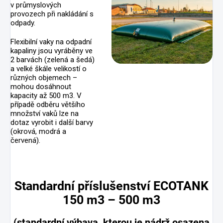
v průmyslových
provozech při nakládání s
odpady.
Flexibilní vaky na odpadní
kapaliny jsou vyráběny ve
2 barvách (zelená a šedá)
a velké škále velikostí o
různých objemech –
mohou dosáhnout
kapacity až 500 m3. V
případě odběru většího
množství vaků lze na
dotaz vyrobit i další barvy
(okrová, modrá a
červená).
Standardní příslušenství ECOTANK
150 m3 – 500 m3
(standardní výbava, kterou je nádrž osazena