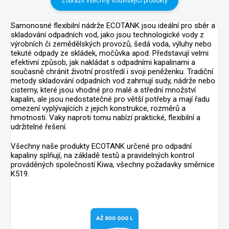
Zobrazit všechny související produkty
Samonosné flexibilní nádrže ECOTANK jsou ideální pro sběr a
skladování odpadních vod, jako jsou technologické vody z
výrobních či zemědělských provozů, šedá voda, výluhy nebo
tekuté odpady ze skládek, močůvka apod. Představují velmi
efektivní způsob, jak nakládat s odpadními kapalinami a
současně chránit životní prostředí i svoji peněženku. Tradiční
metody skladování odpadních vod zahrnují sudy, nádrže nebo
cisterny, které jsou vhodné pro malé a střední množství
kapalin, ale jsou nedostatečné pro větší potřeby a mají řadu
omezení vyplývajících z jejich konstrukce, rozměrů a
hmotnosti. Vaky naproti tomu nabízí praktické, flexibilní a
udržitelné řešení.
Všechny naše produkty ECOTANK určené pro odpadní
kapaliny splňují, na základě testů a pravidelných kontrol
prováděných společností Kiwa, všechny požadavky směrnice
K519.