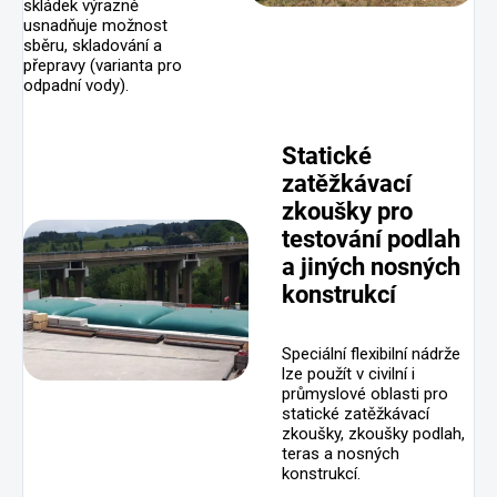
skládek výrazně
usnadňuje možnost
sběru, skladování a
přepravy (varianta pro
odpadní vody).
Statické
zatěžkávací
zkoušky pro
testování podlah
a jiných nosných
konstrukcí
Speciální flexibilní nádrže
lze použít v civilní i
průmyslové oblasti pro
statické zatěžkávací
zkoušky, zkoušky podlah,
teras a nosných
konstrukcí.