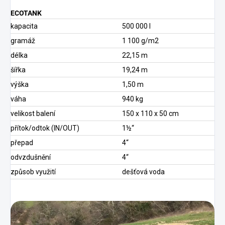
ECOTANK
kapacita
500 000 l
gramáž
1 100 g/m2
délka
22,15 m
šířka
19,24 m
výška
1,50 m
váha
940 kg
velikost balení
150 x 110 x 50 cm
přítok/odtok (IN/OUT)
1½“
přepad
4“
odvzdušnění
4“
způsob využití
dešťová voda