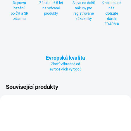
Doprava
Záruka až 5 let
Sleva na další
K nákupu od
bazénů
na vybrané
nákupy pro
nás
po ČR a SR
produkty
registrované
obdržíte
zdarma
zákazníky
dárek
ZDARMA
Evropská kvalita
Zboží výhradně od
evropských výrobců
Související produkty