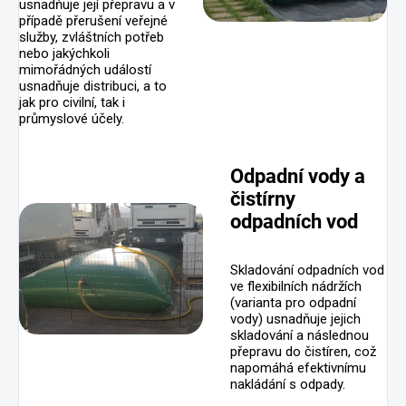
usnadňuje její přepravu a v
případě přerušení veřejné
služby, zvláštních potřeb
nebo jakýchkoli
mimořádných událostí
usnadňuje distribuci, a to
jak pro civilní, tak i
průmyslové účely.
Odpadní vody a
čistírny
odpadních vod
Skladování odpadních vod
ve flexibilních nádržích
(varianta pro odpadní
vody) usnadňuje jejich
skladování a následnou
přepravu do čistíren, což
napomáhá efektivnímu
nakládání s odpady.