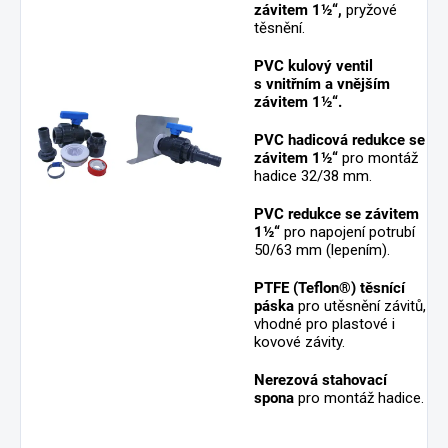
závitem 1½“,
pryžové
těsnění.
PVC kulový ventil
s vnitřním a vnějším
závitem 1½“.
PVC hadicová redukce se
závitem 1½“
pro montáž
hadice 32/38 mm.
PVC redukce se závitem
1½“
pro napojení potrubí
50/63 mm (lepením).
PTFE (Teflon®) těsnící
páska
pro utěsnění závitů,
vhodné pro plastové i
kovové závity.
Nerezová stahovací
spona
pro montáž hadice.