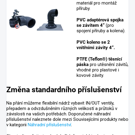
materiál pro montáž
příruby.
PVC adaptérová spojka
se závitem 4“
(pro
spojení příruby a kolena).
PVC koleno se 2
vnitřními závity 4“.
PTFE (Teflon®) těsnící
páska
pro utěsnění závitů,
vhodné pro plastové i
kovové závity.
Změna standardního příslušenství
Na přání můžeme flexibilní nádrž vybavit IN/OUT ventily,
přepadem a odvzdušněním různých velikostí a průtoků v
závislosti na vašich potřebách. Doporučené náhradní
příslušenství naleznete dole mezi Souvisejícími produkty nebo
v kategorii
Náhradní příslušenství
.