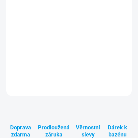
−
+
Flexibilní vak na dešťovou vodu ECOTANK 500 m3 (22,15 x 19,24
x 1,50 m, kapacita 500 000 l)
včetně setu standardního připojení:
dvojice ventilů pro plnění/vypouštění s vnitřním závitem 1“ ½
spolu s adaptéry na hadice o průměru 32 a 38 mm a redukcí pro
připojení na potrubí 50/63 mm, a dále přepad a odvzdušnění
s vnitřním závitem 4“.
DETAILNÍ INFORMACE
ZEPTAT SE
Doprava
Prodloužená
Věrnostní
Dárek k
zdarma
záruka
slevy
bazénu