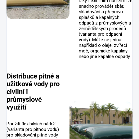
Díky flexibilním nádržím lze
snadno provádět sběr,
skladování a přepravu
splašků a kapalných
odpadů z průmyslových a
zemědělských procesů
(varianta pro odpadní
vody). Může se jednat
například o oleje, zvířecí
moč, organické kapaliny
nebo jiné kapalné odpady.
Distribuce pitné a
užitkové vody pro
civilní i
průmyslové
využití
Použití flexibilních nádrží
(varianta pro pitnou vodu)
pro skladování pitné vody