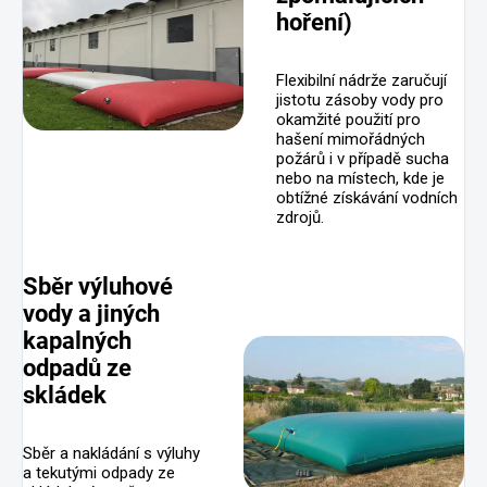
hoření)
Flexibilní nádrže zaručují
jistotu zásoby vody pro
okamžité použití pro
hašení mimořádných
požárů i v případě sucha
nebo na místech, kde je
obtížné získávání vodních
zdrojů.
Sběr výluhové
vody a jiných
kapalných
odpadů ze
skládek
Sběr a nakládání s výluhy
a tekutými odpady ze