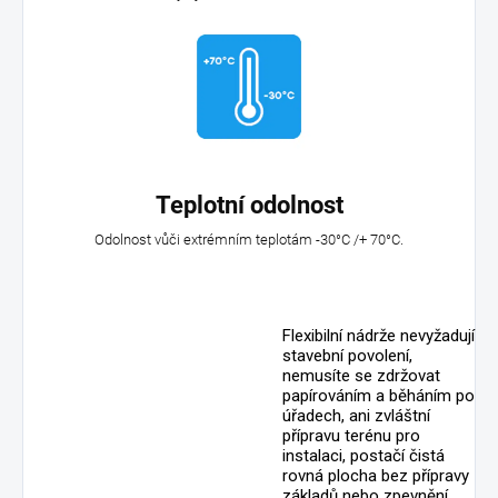
Teplotní odolnost
Odolnost vůči extrémním teplotám -30°C /+ 70°C.
Flexibilní nádrže nevyžadují
stavební povolení,
nemusíte se zdržovat
papírováním a běháním po
úřadech, ani zvláštní
přípravu terénu pro
instalaci, postačí čistá
rovná plocha bez přípravy
základů nebo zpevnění.