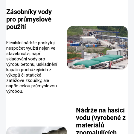
Zásobníky vody
pro průmyslové
použití
Flexibilní nádrže poskytují
nespočet využití nejen ve
stavebnictví, např.
skladování vody pro
výrobu betonu, uskladnění
kapalin pocházejících z
výkopů či statické
zátěžové zkoušky, ale
napříč celou průmyslovou
výrobou.
Nádrže na hasicí
vodu (vyrobené z
materiálů
zpomalujících