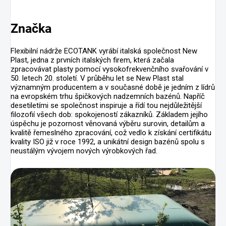
Značka
Flexibilní nádrže ECOTANK vyrábí italská společnost New
Plast, jedna z prvních italských firem, která začala
zpracovávat plasty pomocí vysokofrekvenčního svařování v
50. letech 20. století. V průběhu let se New Plast stal
významným producentem a v současné době je jedním z lídrů
na evropském trhu špičkových nadzemních bazénů. Napříč
desetiletími se společnost inspiruje a řídí tou nejdůležitější
filozofií všech dob: spokojeností zákazníků. Základem jejího
úspěchu je pozornost věnovaná výběru surovin, detailům a
kvalitě řemeslného zpracování, což vedlo k získání certifikátu
kvality ISO již v roce 1992, a unikátní design bazénů spolu s
neustálým vývojem nových výrobkových řad.