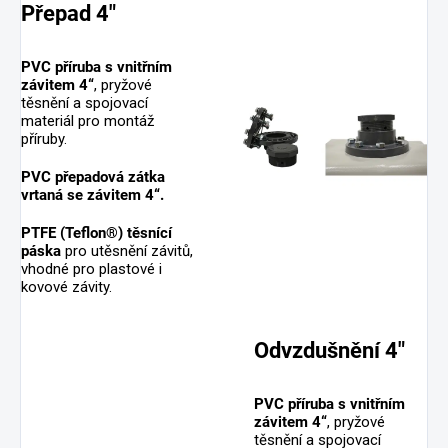
Přepad 4"
PVC příruba s vnitřním
závitem 4“
, pryžové
těsnění a spojovací
materiál pro montáž
příruby.
PVC přepadová zátka
vrtaná se závitem 4“.
PTFE (Teflon®) těsnící
páska
pro utěsnění závitů,
vhodné pro plastové i
kovové závity.
Odvzdušnění 4"
PVC příruba s vnitřním
závitem 4“
, pryžové
těsnění a spojovací