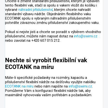
Chcete-li změnit standardní příslušenství, kterým je vybaven
tento flexibilní vak, stačí si spolu s vakem vložit do košíku i
vybrané
náhradní příslušenství
, kterým chcete nahradit
standardní výbavu nádrže. Objednáním flexibilního vaku
ECOTANK spolu s vybraným náhradním příslušenstvím
potvrdíte závaznou změnu příslušenství zakoupeného vaku.
Pokud si nejste jisti a chcete se poradit s výběrem vhodného
příslušenství, můžete nám napsat dotaz na
info@swimi.cz
nebo zavolat na +420 607 015 212.
Nechte si vyrobit flexibilní vak
ECOTANK na míru
Máte-li specifické požadavky na rozměry, kapacitu a
příslušenství flexibilní nádrže na dešťovku využijte nabídku
ECOTANK na míru
nebo nám napište na
info@swimi.cz
.
Pomůžeme Vám s konfigurací flexibilní nádrže tak, aby
maximálně vyhovovala vašim potřebám a požadavkům.