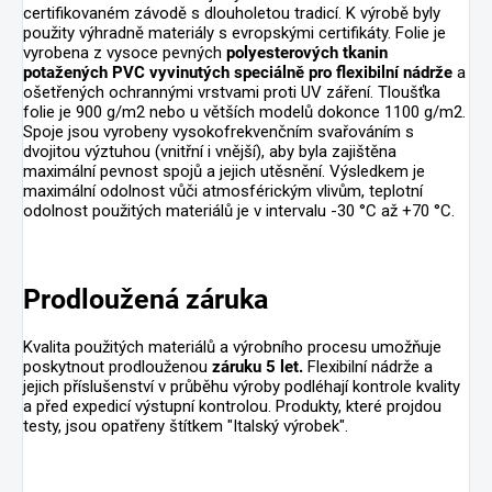
certifikovaném závodě s dlouholetou tradicí. K výrobě byly
použity výhradně materiály s evropskými certifikáty. Folie je
vyrobena z vysoce pevných
polyesterových tkanin
potažených PVC vyvinutých speciálně pro flexibilní nádrže
a
ošetřených ochrannými vrstvami proti UV záření. Tloušťka
folie je 900 g/m2 nebo u větších modelů dokonce 1100 g/m2.
Spoje jsou vyrobeny vysokofrekvenčním svařováním s
dvojitou výztuhou (vnitřní i vnější), aby byla zajištěna
maximální pevnost spojů a jejich utěsnění. Výsledkem je
maximální odolnost vůči atmosférickým vlivům, teplotní
odolnost použitých materiálů je v intervalu -30 °C až +70 °C.
Prodloužená záruka
Kvalita použitých materiálů a výrobního procesu umožňuje
poskytnout prodlouženou
záruku 5 let.
Flexibilní nádrže a
jejich příslušenství v průběhu výroby podléhají kontrole kvality
a před expedicí výstupní kontrolou. Produkty, které projdou
testy, jsou opatřeny štítkem "Italský výrobek".