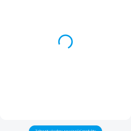
SKLADEM
ZADÁNÍ DO VÝROBY
(>5 KS)
Připojovací sada IN/OUT
Lepící sada na PVC 3v1
2" pro ECOTANK (pár)
Lepící sada obsahuje několik
Produkt obsahuje 2 sady pro
PVC záplat v různých barvách, 4
připojení flexibilního vaku
víceúčelové podložky a speciální
ECOTANK k rozvodům pro plnění
lepidlo pro rychlou opravu. Sada
(přítok) nebo vypouštění nádrže
je vhodná pro všechny typy
(odtok). Každá sada se skládá
bazénů včetně...
z PVC příruby a...