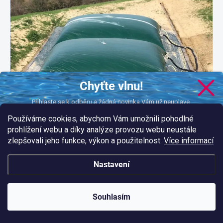
Chyťte vlnu!
Přihlaste se k odběru a žádná novinka Vám už neuplave.
Používáme cookies, abychom Vám umožnili pohodlné
prohlížení webu a díky analýze provozu webu neustále
zlepšovali jeho funkce, výkon a použitelnost.
Více informací
CHCI DOSTÁVAT NOVINKY
podmínkami ochrany
Nastavení
Vložením e-mailu souhlasíte s našimi
osobních údajů.
Souhlasím
NOVINKY