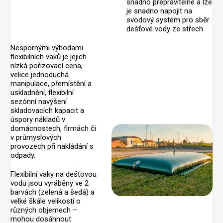
snadno přepravitelné a lze
je snadno napojit na
svodový systém pro sběr
dešťové vody ze střech.
Nespornými výhodami
flexibilních vaků je jejich
nízká pořizovací cena,
velice jednoduchá
manipulace, přemístění a
uskladnění, flexibilní
sezónní navýšení
skladovacích kapacit a
úspory nákladů v
domácnostech, firmách či
v průmyslových
provozech při nakládání s
odpady.
Flexibilní vaky na dešťovou
vodu jsou vyráběny ve 2
barvách (zelená a šedá) a
velké škále velikostí o
různých objemech –
mohou dosáhnout