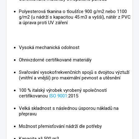
Polyesterová tkanina o tloušťce 900 g/m2 nebo 1100
g/m2 (u nádrží s kapacitou 45 m3 a vyšší), nátěr z PVC
a úprava proti UV záření
Vysoká mechanická odolnost
Ohnivzdorné certifikované materiály
Svařování vysokofrekvenčních spojů s dvojitou výztuží
(vnitřní a vnější) pro maximální pevnost a utěsnění
100 % italský výrobek vyrobený společností
certifikovanou
ISO 9001
:2015
Velká skladnost s následnou úsporou nákladů na
přepravu
Možnost přemisťování nádrží dle potřeby
Kapacita až 500 m3