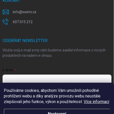
KONTAKT
info
@
swimi.cz
607 015 212
ODEBÍRAT NEWSLETTER
Vložte svůj e-mail a my vám budeme zasílat informace o nových
produktech na našem e-shopu.
E-MAIL
Chyťte vlnu!
Přihlaste se k odběru a žádná novinka Vám už neuplave.
Používáme cookies, abychom Vám umožnili pohodlné
Vložením e-mailu souhlasíte s
podmínkami ochrany osobních údajů
prohlížení webu a díky analýze provozu webu neustále
zlepšovali jeho funkce, výkon a použitelnost.
Více informací
CHCI DOSTÁVAT NOVINKY
Přihlásit se
podmínkami ochrany
Nastavení
Vložením e-mailu souhlasíte s našimi