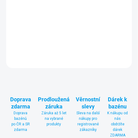
Flexibilní gumová koncovka PREMIUM s kloubem chrání
bazénovou fólii
před poškozením při kontaktu s nerezovými
schůdky. Flexibilní provedení zajišťuje bezpečný a šetrný dosed.
Balení obsahuje 1 ks.
DETAILNÍ INFORMACE
ZEPTAT SE
Doprava
Prodloužená
Věrnostní
Dárek k
zdarma
záruka
slevy
bazénu
Doprava
Záruka až 5 let
Sleva na další
K nákupu od
bazénů
na vybrané
nákupy pro
nás
po ČR a SR
produkty
registrované
obdržíte
zdarma
zákazníky
dárek
ZDARMA