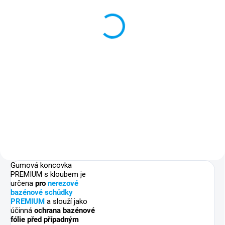
PREMIUM AISI 316L 4-
stupňové
Bazénové schůdky PREMIUM z
nerezové oceli AISI 316L ve 4-
stupňovém provedení jsou
vyrobeny speciálně na míru pro
bazény Technypools. Díky
svařené konstrukci, která je
dodávána...
Gumová koncovka
PREMIUM s kloubem je
určena
pro
nerezové
bazénové schůdky
PREMIUM
a slouží jako
účinná
ochrana bazénové
fólie před případným