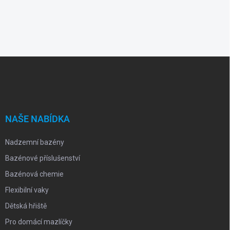
Z
á
p
a
t
í
NAŠE NABÍDKA
Nadzemní bazény
Bazénové příslušenství
Bazénová chemie
Flexibilní vaky
Dětská hřiště
Pro domácí mazlíčky