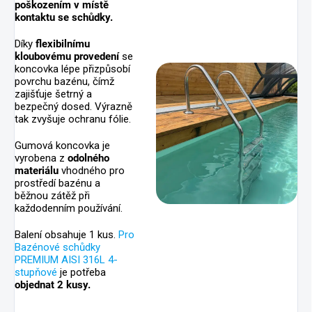
poškozením v místě
kontaktu se schůdky.
Díky
flexibilnímu
kloubovému provedení
se
koncovka lépe přizpůsobí
povrchu bazénu, čímž
zajišťuje šetrný a
bezpečný dosed. Výrazně
tak zvyšuje ochranu fólie.
Gumová koncovka je
vyrobena z
odolného
materiálu
vhodného pro
prostředí bazénu a
běžnou zátěž při
každodenním používání.
Balení obsahuje 1 kus.
Pro
Bazénové schůdky
PREMIUM AISI 316L 4-
stupňové
je potřeba
objednat 2 kusy.