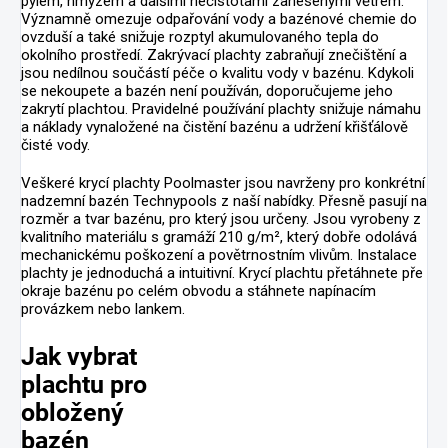
pylem, hmyzem a dalšími nečistotami zanesenými větrem.
Významně omezuje odpařování vody a bazénové chemie do
ovzduší a také snižuje rozptyl akumulovaného tepla do
okolního prostředí. Zakrývací plachty zabraňují znečištění a
jsou nedílnou součástí péče o kvalitu vody v bazénu. Kdykoli
se nekoupete a bazén není používán, doporučujeme jeho
zakrytí plachtou. Pravidelné používání plachty snižuje námahu
a náklady vynaložené na čistění bazénu a udržení křišťálově
čisté vody.
Veškeré krycí plachty Poolmaster jsou navrženy pro konkrétní
nadzemní bazén Technypools z naší nabídky. Přesně pasují na
rozměr a tvar bazénu, pro který jsou určeny.
Jsou vyrobeny z
kvalitního materiálu s gramáží 210 g/m²
, který dobře odolává
mechanickému poškození a povětrnostním vlivům. Instalace
plachty je jednoduchá a intuitivní. Krycí plachtu přetáhnete pře
okraje bazénu po celém obvodu a stáhnete napínacím
provázkem nebo lankem.
Jak vybrat
plachtu pro
obložený
bazén