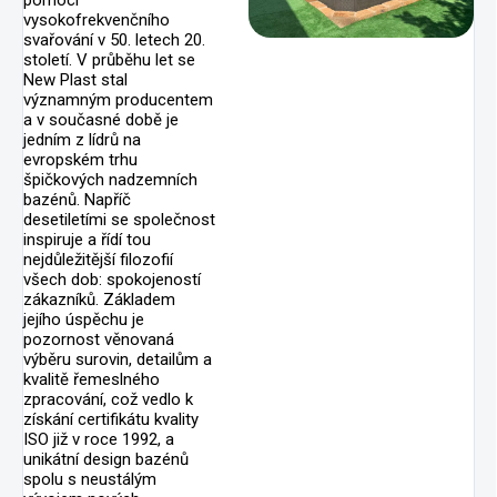
pomocí
vysokofrekvenčního
svařování v 50. letech 20.
století. V průběhu let se
New Plast stal
významným producentem
a v současné době je
jedním z lídrů na
evropském trhu
špičkových nadzemních
bazénů. Napříč
desetiletími se společnost
inspiruje a řídí tou
nejdůležitější filozofií
všech dob: spokojeností
zákazníků. Základem
jejího úspěchu je
pozornost věnovaná
výběru surovin, detailům a
kvalitě řemeslného
zpracování, což vedlo k
získání certifikátu kvality
ISO již v roce 1992, a
unikátní design bazénů
spolu s neustálým