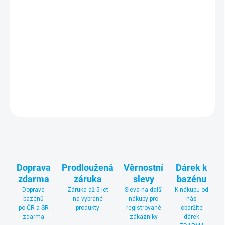
−
+
Krycí plachta Poolmaster pro nadzemní bazén Supreme 800 o
rozměru stran 8,26 x 4,36 m
chrání vodu před spadem nečistot,
omezí její odpařování a rozptyl akumulovaného tepla.
DETAILNÍ INFORMACE
ZEPTAT SE
Doprava
Prodloužená
Věrnostní
Dárek k
zdarma
záruka
slevy
bazénu
Doprava
Záruka až 5 let
Sleva na další
K nákupu od
bazénů
na vybrané
nákupy pro
nás
po ČR a SR
produkty
registrované
obdržíte
zdarma
zákazníky
dárek