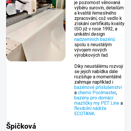
je pozornost věnovaná
výběru surovin, detailům
a kvalitě řemeslného
zpracování, což vedlo k
získání certifikátu kvality
ISO již v roce 1992, a
unikátní design
nadzemních bazénů
spolu s neustálým
vývojem nových
výrobkových řad.
Díky neustálému rozvoji
se jejich nabídka dále
rozšiřuje a momentálně
zahrnuje například i
bazénové příslušenství
a
chemii Poolmaster
,
bazény pro domácí
mazlíčky my PET Line
a
flexibilní nádrže
ECOTANK
.
Špičková