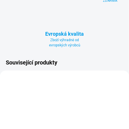
ZDARMA
Evropská kvalita
Zboží výhradně od
evropských výrobců
Související produkty
DOPRAVA ZDARMA
DOPRAVA ZDARMA
NÁKUP NA SPLÁTKY
NÁKUP NA SPLÁTKY
SKLADEM U VÝROBCE
SKLADEM U VÝROBCE