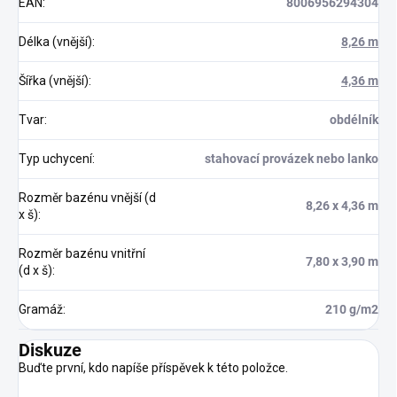
EAN
:
8006956294304
Délka (vnější)
:
8,26 m
Šířka (vnější)
:
4,36 m
Tvar
:
obdélník
Typ uchycení
:
stahovací provázek nebo lanko
Rozměr bazénu vnější (d
8,26 x 4,36 m
x š)
:
Rozměr bazénu vnitřní
7,80 x 3,90 m
(d x š)
:
Gramáž
:
210 g/m2
Diskuze
Buďte první, kdo napíše příspěvek k této položce.