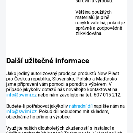
surovin a výrobků.
Většina použitých
materiálů je plně
recyklovatelná, pokud je
správně a zodpovědně
zlikvidována.
Další užitečné informace
Jako jediný autorizovaný prodejce produktů New Plast
pro Českou republiku, Slovensko, Polsko a Maďarsko
jsme připraveni vám pomoci a poradit s výběrem. V
případě jakýkoliv dotazů nás neváhejte kontaktovat na
info@swimi.cz
nebo nám zavolejte na tel.: 607 015 212.
Budete-li potřebovat jakýkoliv
náhradní díl
napište nám na
info@swimi.cz
. Pokud díl nebudeme mít skladem,
objednáme ho přímo u výrobce.
Využijte našich dlouholetých zkušeností s instalací a