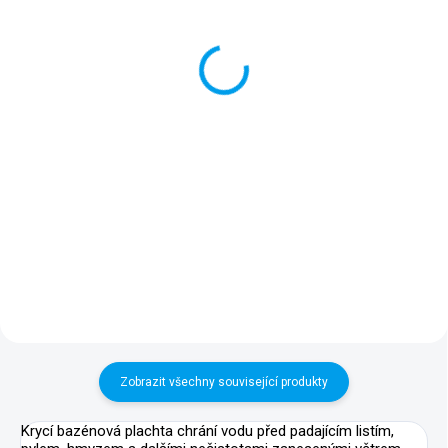
Bazén SUPREME 800
Bazénový set SUPREME
800
+ DÁREK ZDARMA
+ DÁREK ZDARMA
Detail
Detail
Nadzemní bazén 8,26 x 4,36 x
1,32 m, objem cca 33 m3, bez
Nadzemní bazén 8,26 x 4,36 x
příslušenství. Váš stávající
1,32 m, objem cca 33 m3, vč.
bazén po pár letech dosluhuje,
kompletního filtračního setu,
přitom písková filtrace je stále
instalační sady, bazénových
v dobré kondici?...
schůdků a sady pro čištění.
Moderní bazén pro každou
zahradu...
Zobrazit všechny související produkty
Krycí bazénová plachta chrání vodu před padajícím listím,