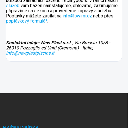
údržbou zahradních bazénů Technypools. V rámci našich
služeb
vám bazén nainstalujeme, obložíme, zazimujeme,
připravíme na sezónu a provedeme i opravy a údržbu.
Poptávky můžete zasílat na
info@swimi.cz
nebo přes
poptávkový formulář
.
Kontaktní údaje: New Plast s.r.l.,
Via Brescia 10/B -
26010 Pozzaglio ed Uniti (Cremona) - Itálie,
info@newplastpiscine.it
Z
á
p
a
t
í
NAŠE NABÍDKA