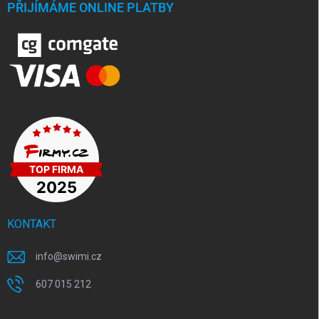
PŘIJÍMÁME ONLINE PLATBY
KONTAKT
info
@
swimi.cz
607 015 212