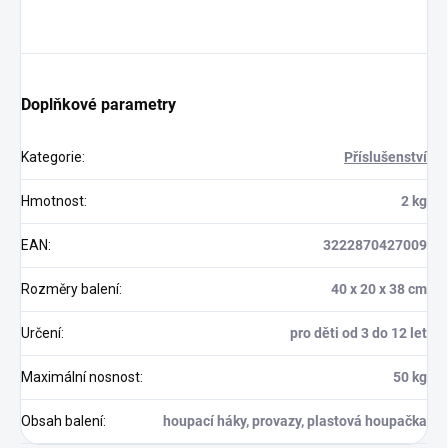
Doplňkové parametry
Kategorie
:
Příslušenství
Hmotnost
:
2 kg
EAN
:
3222870427009
Rozměry balení
:
40 x 20 x 38 cm
Určení
:
pro děti od 3 do 12 let
Maximální nosnost
:
50 kg
Obsah balení
:
houpací háky, provazy, plastová houpačka