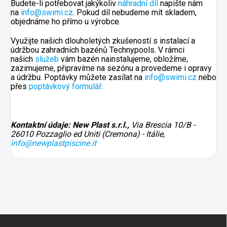
Budete-li potřebovat jakýkoliv
náhradní díl
napište nám
na
info@swimi.cz
. Pokud díl nebudeme mít skladem,
objednáme ho přímo u výrobce.
Využijte našich dlouholetých zkušeností s instalací a
údržbou zahradních bazénů Technypools. V rámci
našich
služeb
vám bazén nainstalujeme, obložíme,
zazimujeme, připravíme na sezónu a provedeme i opravy
a údržbu. Poptávky můžete zasílat na
info@swimi.cz
nebo
přes
poptávkový formulář
.
Kontaktní údaje: New Plast s.r.l.,
Via Brescia 10/B -
26010 Pozzaglio ed Uniti (Cremona) - Itálie,
info@newplastpiscine.it
Z