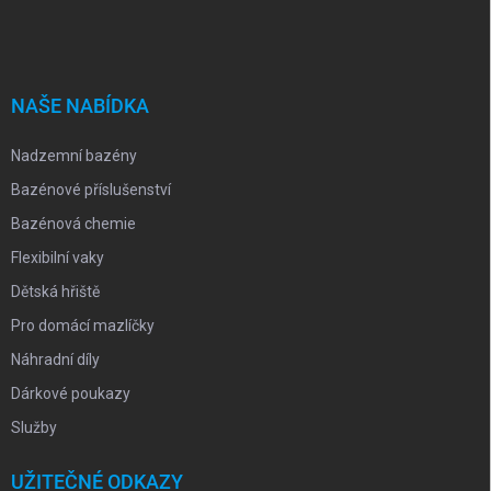
á
p
a
t
í
NAŠE NABÍDKA
Nadzemní bazény
Bazénové příslušenství
Bazénová chemie
Flexibilní vaky
Dětská hřiště
Pro domácí mazlíčky
Náhradní díly
Dárkové poukazy
Služby
UŽITEČNÉ ODKAZY