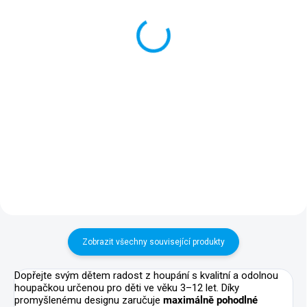
Dětská houpačka IRIS
VIOLETTA
Kompaktní dětská houpačka o
Kompaktní dětská houpačka o
výšce 190 cm se dvěma
výšce 190 cm s jedním
plastovými sedátky je perfektní
plastovým sedátkem je perfektní
volbou pro bezpečnou venkovní
volbou pro bezpečnou venkovní
zábavu i na menších zahradách.
zábavu i na menších zahradách.
Robustní dřevěná konstrukce a...
Robustní dřevěná konstrukce a...
Zobrazit všechny související produkty
Dopřejte svým dětem radost z houpání s kvalitní a odolnou
houpačkou určenou pro děti ve věku 3–12 let. Díky
promyšlenému designu zaručuje
maximálně pohodlné