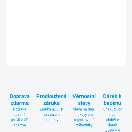
Plastová houpačka je určena pro děti ve věku
od 3 do 12 let
. Je
vyrobená z kvalitních a odolných materiálů, které zajišťují
dlouhou životnost. Součástí dodávky jsou houpací háky a
provazy pro jednoduchou a rychlou instalaci.
DETAILNÍ INFORMACE
ZEPTAT SE
Doprava
Prodloužená
Věrnostní
Dárek k
zdarma
záruka
slevy
bazénu
Doprava
Záruka až 5 let
Sleva na další
K nákupu od
bazénů
na vybrané
nákupy pro
nás
po ČR a SR
produkty
registrované
obdržíte
zdarma
zákazníky
dárek
ZDARMA