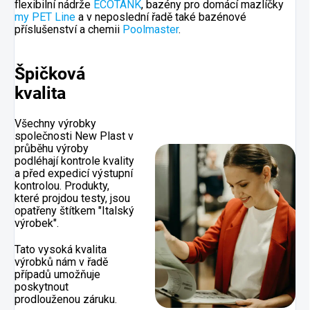
flexibilní nádrže
ECOTANK
, bazény pro domácí mazlíčky
my PET Line
a v neposlední řadě také bazénové
příslušenství a chemii
Poolmaster
.
Špičková
kvalita
Všechny výrobky
společnosti New Plast v
průběhu výroby
podléhají kontrole kvality
a před expedicí výstupní
kontrolou. Produkty,
které projdou testy, jsou
opatřeny štítkem "Italský
výrobek".
Tato vysoká kvalita
výrobků nám v řadě
případů umožňuje
poskytnout
prodlouženou záruku.