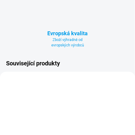
Evropská kvalita
Zboží výhradně od
evropských výrobců
Související produkty
ZDARMA
ZDARM
SKLADEM
SKLADEM U VÝROBCE
(1 KS)
Dětská houpačka