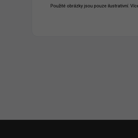
Použité obrázky jsou pouze ilustrativní. Ví
Z
á
p