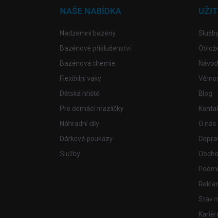
a
NAŠE NABÍDKA
UŽI
t
í
Nadzemní bazény
Služb
Bazénové příslušenství
Oblož
Bazénová chemie
Návod
Flexibilní vaky
Věrno
Dětská hřiště
Blog
Pro domácí mazlíčky
Konta
Náhradní díly
O nás
Dárkové poukazy
Doprav
Služby
Obcho
Podmí
Rekla
Stav 
Kariér