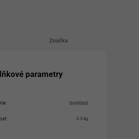
Značka
lňkové parametry
rie
:
Osvětlení
ost
:
0.3 kg