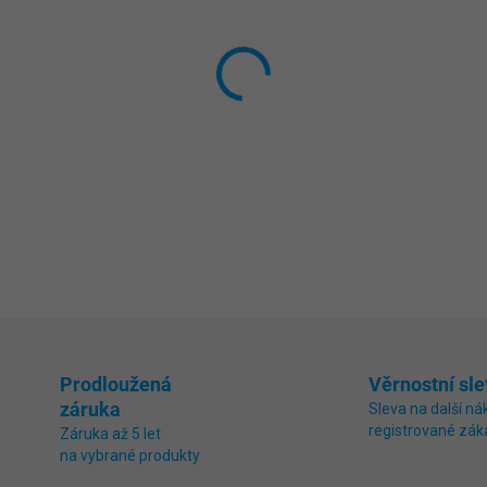
−
+
Plovoucí solární
LED
osvětle
kopaných bazénů. Nechte se 
večer výjimečným okamžike
DETAILNÍ INFORMACE
ZEPTAT SE
Prodloužená
Věrnostní sle
záruka
Sleva na další ná
registrované zák
Záruka až 5 let
na vybrané produkty