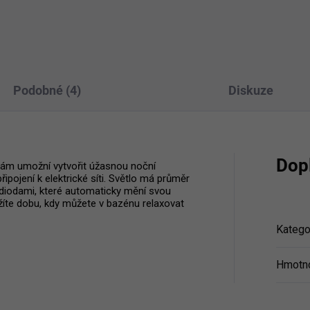
Podobné (4)
Diskuze
Dop
vám umožní vytvořit úžasnou noční
pojení k elektrické síti. Světlo má průměr
 diodami, které automaticky mění svou
užíte dobu, kdy můžete v bazénu relaxovat
Katego
Hmotn