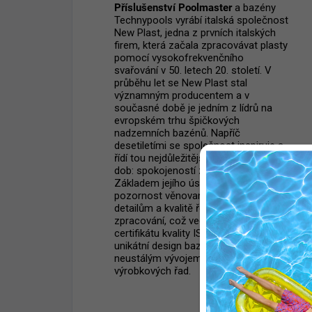
Příslušenství Poolmaster
a bazény
Technypools vyrábí italská společnost
New Plast, jedna z prvních italských
firem, která začala zpracovávat plasty
pomocí vysokofrekvenčního
svařování v 50. letech 20. století. V
průběhu let se New Plast stal
významným producentem a v
současné době je jedním z lídrů na
evropském trhu špičkových
nadzemních bazénů. Napříč
desetiletími se společnost inspiruje a
řídí tou nejdůležitější filozofií všech
dob: spokojeností zákazníků.
Základem jejího úspěchu je
pozornost věnovaná výběru surovin,
detailům a kvalitě řemeslného
zpracování, což vedlo k získání
certifikátu kvality ISO již v roce 1992, a
unikátní design bazénů spolu s
neustálým vývojem nových
výrobkových řad.