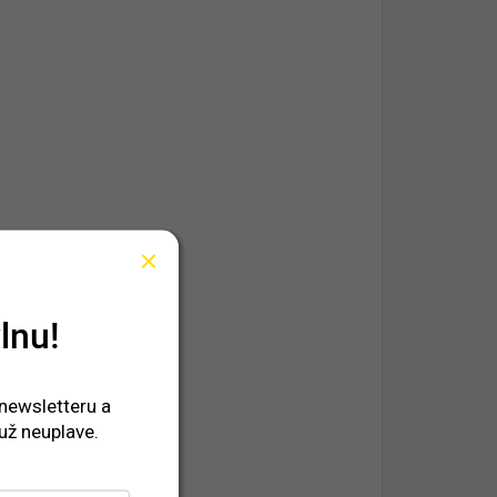
lnu!
 newsletteru a
už neuplave.