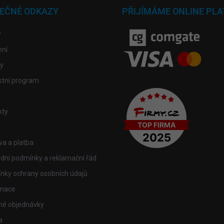
TEČNÉ ODKAZY
PŘIJÍMÁME ONLINE PLA
y
ení
y
stní program
kty
a a platba
dní podmínky a reklamační řád
nky ochrany osobních údajů
mace
mé objednávky
a