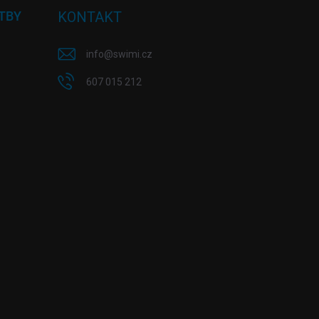
TBY
KONTAKT
info
@
swimi.cz
607 015 212