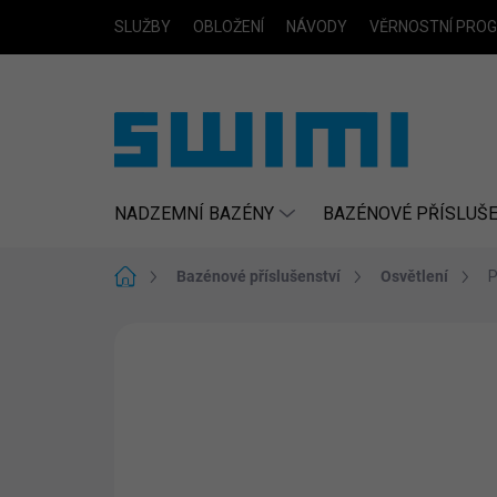
Přejít
SLUŽBY
OBLOŽENÍ
NÁVODY
VĚRNOSTNÍ PRO
na
obsah
NADZEMNÍ BAZÉNY
BAZÉNOVÉ PŘÍSLUŠE
Domů
Bazénové příslušenství
Osvětlení
P
Neohodnoceno
Podrobnosti hodn