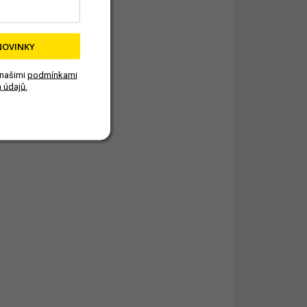
NOVINKY
 našimi
podmínkami
 údajů.