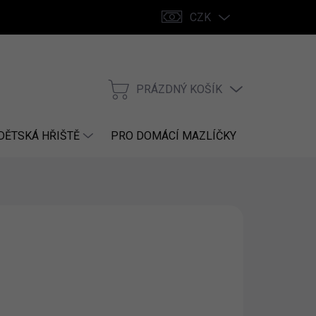
CZK
PRÁZDNÝ KOŠÍK
NÁKUPNÍ
KOŠÍK
DĚTSKÁ HŘIŠTĚ
PRO DOMÁCÍ MAZLÍČKY
NÁHRADNÍ
26