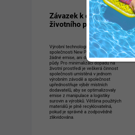
Závazek k ochraně
životního prostředí
Výrobní technologie a zařízení
společnosti New Plast neprodukuje
žádné emise, ani do ovzduší, ani do
půdy. Pro minimalizaci dopadu na
životní prostředí je veškerá činnost
společnosti umístěná v jednom
výrobním závodě a společnost
upřednostňuje výběr místních
dodavatelů, aby se optimalizovaly
emise z manipulace a logistiky
surovin a výrobků. Většina použitých
materiálů je plně recyklovatelná,
pokud je správně a zodpovědně
zlikvidována.