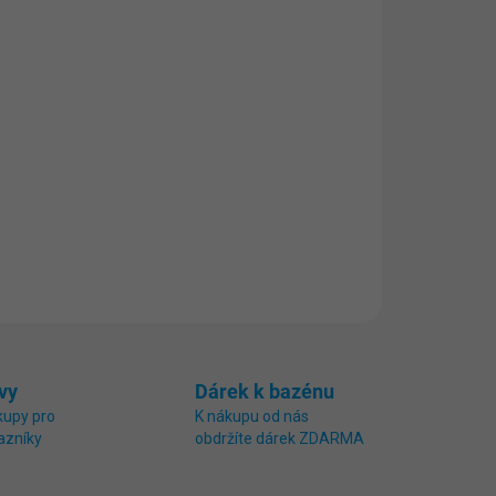
ní je skvělým doplňkem všech nadzemních i
okouzlit osvětleným bazénem a učiňte každý
m.
vy
Dárek k bazénu
kupy pro
K nákupu od nás
azníky
obdržíte dárek ZDARMA