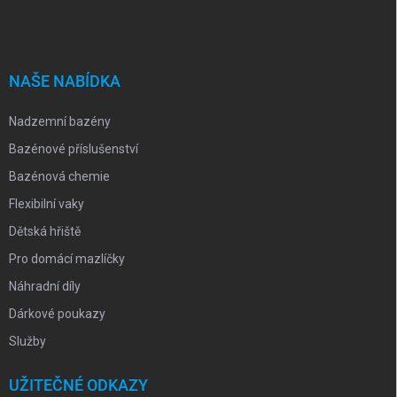
á
p
a
t
í
NAŠE NABÍDKA
Nadzemní bazény
Bazénové příslušenství
Bazénová chemie
Flexibilní vaky
Dětská hřiště
Pro domácí mazlíčky
Náhradní díly
Dárkové poukazy
Služby
UŽITEČNÉ ODKAZY