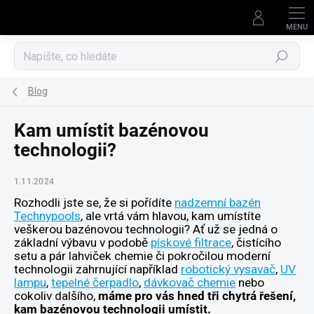
Přejít
na
obsah
Hledat
Blog
Kam umístit bazénovou
technologii?
1.11.2024
Rozhodli jste se, že si pořídíte
nadzemní bazén
Technypools
, ale vrtá vám hlavou, kam umístíte
veškerou bazénovou technologii? Ať už se jedná o
základní výbavu v podobě
pískové filtrace
, čistícího
setu a pár lahviček chemie či pokročilou moderní
technologii zahrnující například
robotický vysavač
,
UV
lampu
,
tepelné čerpadlo
,
dávkovač chemie
nebo
cokoliv dalšího,
máme pro vás hned tři chytrá řešení,
kam bazénovou technologii umístit.