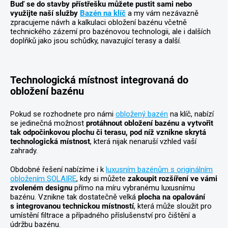
Buď se do stavby přístřešku můžete pustit sami nebo
využijte naší služby
Bazén na klíč
a my vám nezávazně
zpracujeme návrh a kalkulaci obložení bazénu včetně
technického zázemí pro bazénovou technologii, ale i dalších
doplňků jako jsou schůdky, navazující terasy a další.
Technologická místnost integrovaná do
obložení bazénu
Pokud se rozhodnete pro námi
obložený bazén
na klíč, nabízí
se jedinečná možnost
protáhnout obložení bazénu a vytvořit
tak odpočinkovou plochu či terasu, pod níž vznikne skrytá
technologická místnost
, která nijak nenaruší vzhled vaší
zahrady.
Obdobné řešení nabízíme i k
luxusním bazénům s originálním
obložením SOLAIRE
, kdy si můžete
zakoupit rozšíření ve vámi
zvoleném designu
přímo na míru vybranému luxusnímu
bazénu. Vznikne tak dostatečně velká
plocha na opalování
s integrovanou technickou místností
, která může sloužit pro
umístění filtrace a případného příslušenství pro čištění a
údržbu bazénu.