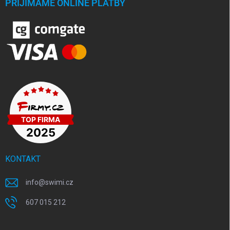
PŘIJÍMÁME ONLINE PLATBY
KONTAKT
info
@
swimi.cz
607 015 212