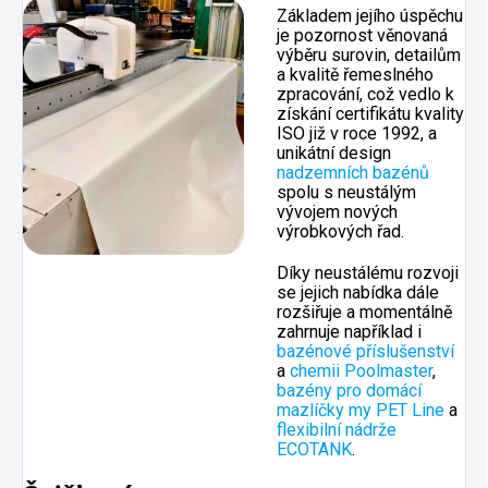
Základem jejího úspěchu
je pozornost věnovaná
výběru surovin, detailům
a kvalitě řemeslného
zpracování, což vedlo k
získání certifikátu kvality
ISO již v roce 1992, a
unikátní design
nadzemních bazénů
spolu s neustálým
vývojem nových
výrobkových řad.
Díky neustálému rozvoji
se jejich nabídka dále
rozšiřuje a momentálně
zahrnuje například i
bazénové příslušenství
a
chemii Poolmaster
,
bazény pro domácí
mazlíčky my PET Line
a
flexibilní nádrže
ECOTANK
.