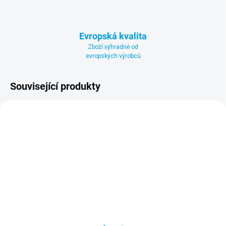
Evropská kvalita
Zboží výhradně od
evropských výrobců
Související produkty
NÁKUP NA SPLÁTKY
ZDARMA
ZDARM
SKLADEM
SKLADEM
(1 KS)
(1 KS)
Solární plachta NIAGARA
Solární plachta NIAGARA
460
550