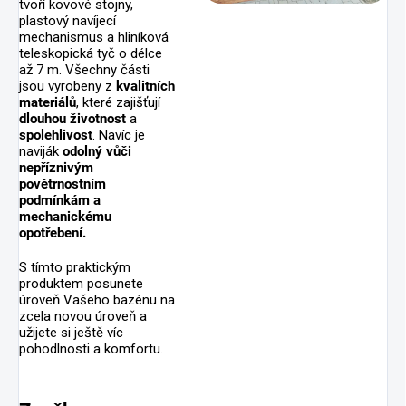
tvoří kovové stojny,
plastový navíjecí
mechanismus a hliníková
teleskopická tyč o délce
až 7 m. Všechny části
jsou vyrobeny z
kvalitních
materiálů
, které zajišťují
dlouhou životnost
a
spolehlivost
. Navíc je
naviják
odolný vůči
nepříznivým
povětrnostním
podmínkám a
mechanickému
opotřebení.
S tímto praktickým
produktem posunete
úroveň Vašeho bazénu na
zcela novou úroveň a
užijete si ještě víc
pohodlnosti a komfortu.