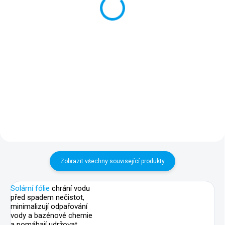
Solární plachta Poolmaster pro
Solární plachta Poolmaster pro
nadzemní bazén Niagara 460 o
nadzemní bazén Niagara 550 o
rozměru stran 5,10 x 3,06 m
rozměru stran 5,66 x 3,06 m
výrazně zvyšuje využití
výrazně zvyšuje využití
slunečního svitu k ohřevu vody v
slunečního svitu k ohřevu vody v
bazénu.
bazénu.
Zobrazit všechny související produkty
Solární fólie
chrání vodu
před spadem nečistot,
minimalizují odpařování
vody a bazénové chemie
a pomáhají udržovat