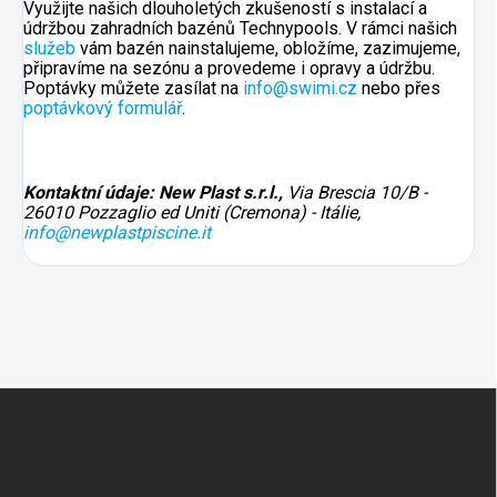
Využijte našich dlouholetých zkušeností s instalací a
údržbou zahradních bazénů Technypools. V rámci našich
služeb
vám bazén nainstalujeme, obložíme, zazimujeme,
připravíme na sezónu a provedeme i opravy a údržbu.
Poptávky můžete zasílat na
info@swimi.cz
nebo přes
poptávkový formulář
.
Kontaktní údaje: New Plast s.r.l.,
Via Brescia 10/B -
26010 Pozzaglio ed Uniti (Cremona) - Itálie,
info@newplastpiscine.it
Z
á
p
a
t