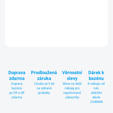
CALIFORNIA a NIAGARA, který
lze instalovat jako volně stojící
k bazénu nebo uchytit na horní lem obložení bazénu
(horizontální umístění). Díky jednoduchému ovládání je srolování
plachty velice snadné a rychlé.
DETAILNÍ INFORMACE
ZEPTAT SE
Doprava
Prodloužená
Věrnostní
Dárek k
zdarma
záruka
slevy
bazénu
Doprava
Záruka až 5 let
Sleva na další
K nákupu od
bazénů
na vybrané
nákupy pro
nás
po ČR a SR
produkty
registrované
obdržíte
zdarma
zákazníky
dárek
ZDARMA