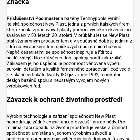
Značka
Příslušenství Poolmaster
a bazény Technypools vyrábí
italská společnost New Plast, jedna z prvních italských firem,
která začala zpracovávat plasty pomocí vysokofrekvenčního
svařování v 50. letech 20. století. V průběhu let se New Plast
stal významným producentem a v současné době je jedním z
lídrů na evropském trhu špičkových nadzemních bazénů.
Napříč desetiletími se společnost inspiruje a řídí tou
nejdůležitější filozofií všech dob: spokojeností zákazníků.
Základem jejího úspěchu je pozornost věnovaná výběru
surovin, detailům a kvalitě řemeslného zpracování, což vedlo
k získání certifikátu kvality ISO již v roce 1992, a unikátní
design bazénů spolu s neustálým vývojem nových
výrobkových řad.
Závazek k ochraně životního prostředí
Výrobní technologie a zařízení společnosti New Plast
neprodukuje žádné emise, ani do ovzduší, ani do půdy. Pro
minimalizaci dopadu na životní prostředí je veškerá činnost
společnosti umístěná v jednom výrobním závodě a
společnost upřednostňuje výběr místních dodavatelů, aby se