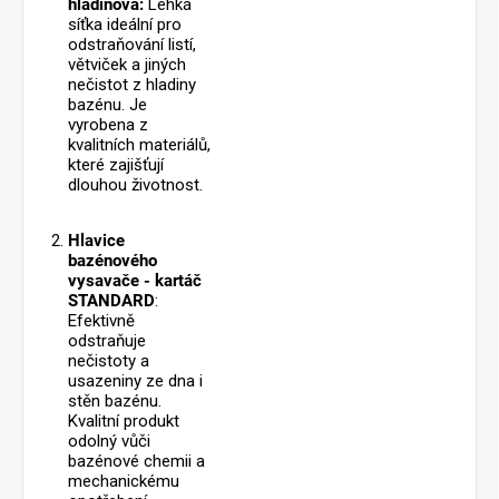
hladinová:
Lehká
síťka ideální pro
odstraňování listí,
větviček a jiných
nečistot z hladiny
bazénu. Je
vyrobena z
kvalitních materiálů,
které zajišťují
dlouhou životnost.
Hlavice
bazénového
vysavače - kartáč
STANDARD
:
Efektivně
odstraňuje
nečistoty a
usazeniny ze dna i
stěn bazénu.
Kvalitní produkt
odolný vůči
bazénové chemii a
mechanickému