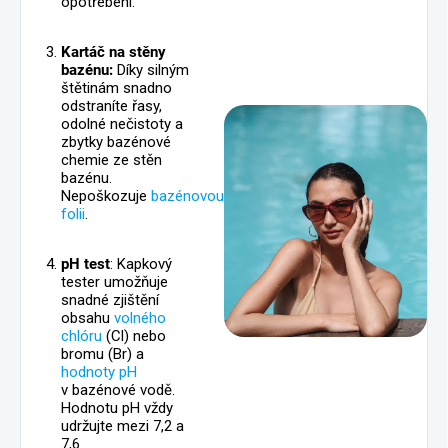
opotřebení.
Kartáč na stěny
bazénu:
Díky silným
štětinám snadno
odstraníte řasy,
odolné nečistoty a
zbytky bazénové
chemie ze stěn
bazénu.
Nepoškozuje
bazénovou
folii
.
pH test
: Kapkový
tester umožňuje
snadné zjištění
obsahu
volného
chlóru
(Cl) nebo
bromu (Br) a
hodnoty pH
v bazénové vodě.
Hodnotu pH vždy
udržujte mezi 7,2 a
7,6.