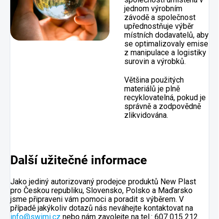
jednom výrobním
závodě a společnost
upřednostňuje výběr
místních dodavatelů, aby
se optimalizovaly emise
z manipulace a logistiky
surovin a výrobků.
Většina použitých
materiálů je plně
recyklovatelná, pokud je
správně a zodpovědně
zlikvidována.
Další užitečné informace
Jako jediný autorizovaný prodejce produktů New Plast
pro Českou republiku, Slovensko, Polsko a Maďarsko
jsme připraveni vám pomoci a poradit s výběrem. V
případě jakýkoliv dotazů nás neváhejte kontaktovat na
info@swimi.cz
nebo nám zavolejte na tel.: 607 015 212.