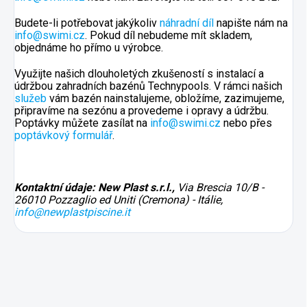
Budete-li potřebovat jakýkoliv
náhradní díl
napište nám na
info@swimi.cz
. Pokud díl nebudeme mít skladem,
objednáme ho přímo u výrobce.
Využijte našich dlouholetých zkušeností s instalací a
údržbou zahradních bazénů Technypools. V rámci našich
služeb
vám bazén nainstalujeme, obložíme, zazimujeme,
připravíme na sezónu a provedeme i opravy a údržbu.
Poptávky můžete zasílat na
info@swimi.cz
nebo přes
poptávkový formulář
.
Kontaktní údaje: New Plast s.r.l.,
Via Brescia 10/B -
26010 Pozzaglio ed Uniti (Cremona) - Itálie,
info@newplastpiscine.it