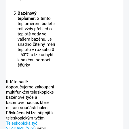
Bazénový
teploměr:
S tímto
teploměrem budete
mít vždy přehled o
teplotě vody ve
vašem bazénu. Je
snadno čitelný, měří
teplotu v rozsahu 0
- 50°C a lze uchytit
k bazénu pomocí
šňůrky.
K této sadě
doporučujeme zakoupení
multifunkční teleskopické
bazénové tyče a
bazénové hadice, které
nejsou součástí balení.
Příslušenství lze připojit k
teleskopickým tyčím:
Teleskopická tyč
STADARD (2 m)
nebo