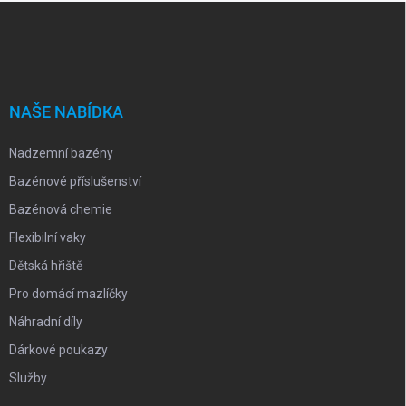
Z
á
p
a
t
í
NAŠE NABÍDKA
Nadzemní bazény
Bazénové příslušenství
Bazénová chemie
Flexibilní vaky
Dětská hřiště
Pro domácí mazlíčky
Náhradní díly
Dárkové poukazy
Služby