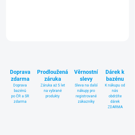
bazénového vysavače, kartáč na stěny bazénu, pH test a
bazénový teploměr.
DETAILNÍ INFORMACE
ZEPTAT SE
Doprava
Prodloužená
Věrnostní
Dárek k
zdarma
záruka
slevy
bazénu
Doprava
Záruka až 5 let
Sleva na další
K nákupu od
bazénů
na vybrané
nákupy pro
nás
po ČR a SR
produkty
registrované
obdržíte
zdarma
zákazníky
dárek
ZDARMA