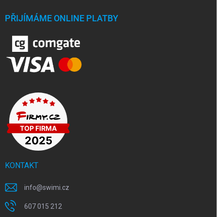
PŘIJÍMÁME ONLINE PLATBY
KONTAKT
info
@
swimi.cz
607 015 212