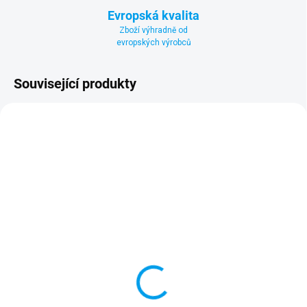
Evropská kvalita
Zboží výhradně od
evropských výrobců
Související produkty
SKLADEM
MOMENTÁLNĚ NEDOSTUPNÉ
(>5 KS)
Teleskopická tyč PRO
Teleskopická tyč
(4,8 m)
STANDARD (2 m)
Detail