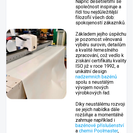
Napříč desetiletími se
společnost inspiruje a
řídí tou nejdůležitější
filozofií všech dob:
spokojeností zákazníků.
Základem jejího úspěchu
je pozornost věnovaná
výběru surovin, detailům
a kvalitě řemeslného
zpracování, což vedlo k
získání certifikátu kvality
ISO již v roce 1992, a
unikátní design
nadzemních bazénů
spolu s neustálým
vývojem nových
výrobkových řad.
Díky neustálému rozvoji
se jejich nabídka dále
rozšiřuje a momentálně
zahrnuje například i
bazénové příslušenství
a
chemii Poolmaster
,