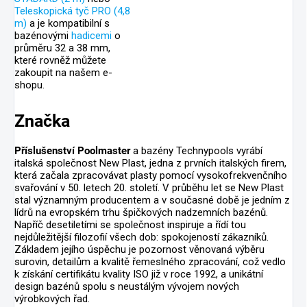
Teleskopická tyč PRO (4,8
m)
a je kompatibilní s
bazénovými
hadicemi
o
průměru 32 a 38 mm,
které rovněž můžete
zakoupit na našem e-
shopu.
Značka
Příslušenství Poolmaster
a bazény Technypools vyrábí
italská společnost New Plast, jedna z prvních italských firem,
která začala zpracovávat plasty pomocí vysokofrekvenčního
svařování v 50. letech 20. století. V průběhu let se New Plast
stal významným producentem a v současné době je jedním z
lídrů na evropském trhu špičkových nadzemních bazénů.
Napříč desetiletími se společnost inspiruje a řídí tou
nejdůležitější filozofií všech dob: spokojeností zákazníků.
Základem jejího úspěchu je pozornost věnovaná výběru
surovin, detailům a kvalitě řemeslného zpracování, což vedlo
k získání certifikátu kvality ISO již v roce 1992, a unikátní
design bazénů spolu s neustálým vývojem nových
výrobkových řad.