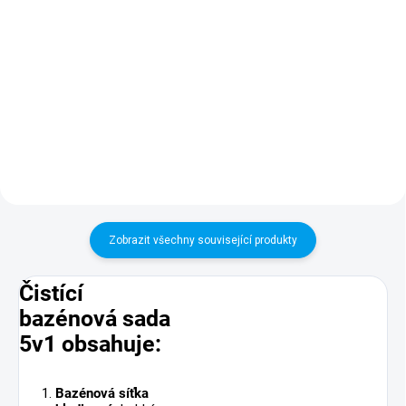
Univerzální hliníková
Univerzální hliníková
teleskopická tyč k bazénovému
teleskopická tyč k bazénovému
příslušenství Poolmaster
příslušenství Poolmaster
s nastavitelnou délkou od 2,40
s nastavitelnou délkou od 1,10
m do 4,80 m.
m do 2,00 m.
Zobrazit všechny související produkty
Čistící
bazénová sada
5v1 obsahuje:
Bazénová síťka