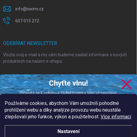
info
@
swimi.cz
607 015 212
ODEBÍRAT NEWSLETTER
Vložte svůj e-mail a my vám budeme zasílat informace o nových
produktech na našem e-shopu.
E-MAIL
Chyťte vlnu!
Přihlaste se k odběru a žádná novinka Vám už neuplave.
Používáme cookies, abychom Vám umožnili pohodlné
Vložením e-mailu souhlasíte s
podmínkami ochrany osobních údajů
prohlížení webu a díky analýze provozu webu neustále
zlepšovali jeho funkce, výkon a použitelnost.
Více informací
CHCI DOSTÁVAT NOVINKY
Přihlásit se
podmínkami ochrany
Nastavení
Vložením e-mailu souhlasíte s našimi
osobních údajů.