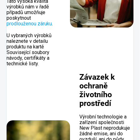
Tato vysoká kvalita
výrobků nám v řadě
případů umožňuje
poskytnout
prodlouženou záruku
.
U vybraných výrobků
naleznete v detailu
produktu na kartě
Související soubory
návody, certifikáty a
technické listy.
Závazek k
ochraně
životního
prostředí
Výrobní technologie a
zařízení společnosti
New Plast neprodukuje
žádné emise, ani do
ovzduší, ani do půdy.