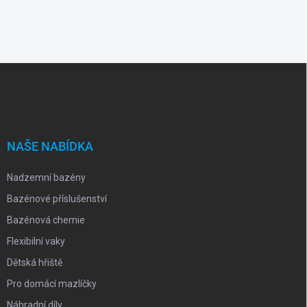
Z
á
p
a
t
í
NAŠE NABÍDKA
Nadzemní bazény
Bazénové příslušenství
Bazénová chemie
Flexibilní vaky
Dětská hřiště
Pro domácí mazlíčky
Náhradní díly