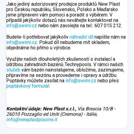
Jako jediný autorizovaný prodejce produktů New Plast
pro Českou republiku, Slovensko, Polsko a Maďarsko
jsme připraveni vám pomoci a poradit s výběrem. V
případě jakýkoliv dotazů nás neváhejte kontaktovat na
info@swimi.cz
nebo nám zavolejte na tel.: 607 015 212.
Budete-li potřebovat jakýkoliv
náhradní díl
napište nám na
info@swimi.cz
. Pokud díl nebudeme mít skladem,
objednáme ho přímo u výrobce.
Využijte našich dlouholetých zkušeností s instalací a
údržbou zahradních bazénů Technypools. V rámci našich
služeb
vám bazén nainstalujeme, obložíme, zazimujeme,
připravíme na sezónu a provedeme i opravy a údržbu.
Poptávky můžete zasílat na
info@swimi.cz
nebo přes
poptávkový formulář
.
Kontaktní údaje: New Plast s.r.l.,
Via Brescia 10/B -
26010 Pozzaglio ed Uniti (Cremona) - Itálie,
info@newplastpiscine.it