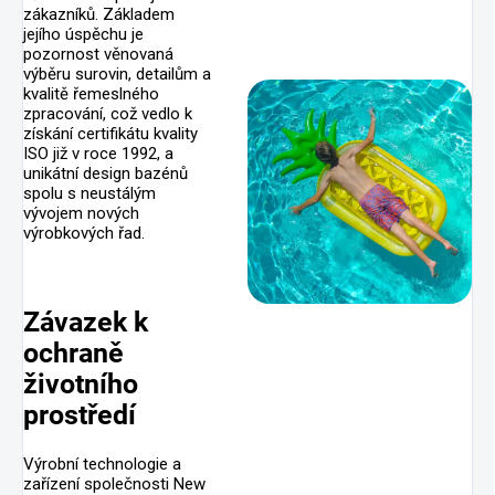
zákazníků. Základem
jejího úspěchu je
pozornost věnovaná
výběru surovin, detailům a
kvalitě řemeslného
zpracování, což vedlo k
získání certifikátu kvality
ISO již v roce 1992, a
unikátní design bazénů
spolu s neustálým
vývojem nových
výrobkových řad.
Závazek k
ochraně
životního
prostředí
Výrobní technologie a
zařízení společnosti New