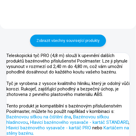
sacími hadicemi o průměru 32 a
38 mm.
Zobrazit všechny související produkty
Teleskopická tyč PRO (4,8 m) slouží k upevnění dalších
produktů bazénového příslušenství Poolmaster. Lze ji plynule
vysunout v rozmezí od 2,40 m do 4,80 m, což vám umožní
pohodlně dosáhnout do každého koutu vašeho bazénu.
Tyč je vyrobena z vysoce kvalitního hliníku, který je odolný vůči
korozi. Rukojeť, zajišťující pohodlný a bezpečný úchop, je
zhotovena z pevného plastového materiálu ABS.
Tento produkt je kompatibilní s bazénovým příslušenstvím
Poolmaster, můžete ho použít například v kombinaci s:
Bazénovou síťkou na čištění dna
,
Bazénovou síťkou
hladinovou
,
Hlavicí bazénového vysavače - kartáč STANDARD
,
Hlavicí bazénového vysavače - kartáč PRO
nebo
Kartáčem na
stěny bazénu
.