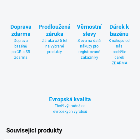
Doprava
Prodloužená
Věrnostní
Dárek k
zdarma
záruka
slevy
bazénu
Doprava
Záruka až 5 let
Sleva na další
K nákupu od
bazénů
na vybrané
nákupy pro
nás
po ČR a SR
produkty
registrované
obdržíte
zdarma
zákazníky
dárek
ZDARMA
Evropská kvalita
Zboží výhradně od
evropských výrobců
Související produkty