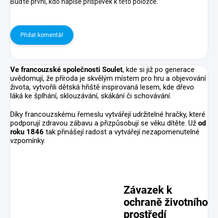
Buďte první, kdo napíše příspěvek k této položce.
Přidat komentář
Ve
francouzské společnosti Soulet
, kde si již po generace
uvědomují, že příroda je skvělým místem pro hru a objevování
života, vytvořili dětská hřiště inspirovaná lesem, kde dřevo
láká ke šplhání, sklouzávání, skákání či schovávání.
Díky francouzskému řemeslu vytvářejí udržitelné hračky, které
podporují zdravou zábavu a přizpůsobují se věku dítěte. Už
od
roku 1846
tak přinášejí radost a vytvářejí nezapomenutelné
vzpomínky.
Závazek k
ochraně životního
prostředí