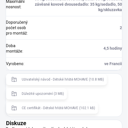
Maximální
závěsné kovové dvousedadlo: 35 kg/sedadlo, 50
nosnost
:
kg/skluzavka
Doporučený
počet osob
2
pro montáž
:
Doba
4,5 hodiny
montáže
:
Vyrobeno
:
ve Francii
Uživatelský návod - Dětské hřiště MOHAVE (10.8 MB)
Důležité upozornění (3 MB)
CE certifikát - Dětské hřiště MOHAVE (102.1 kB)
Diskuze