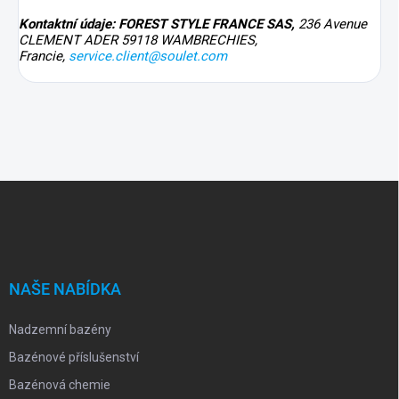
Kontaktní údaje: FOREST STYLE FRANCE SAS,
236 Avenue
CLEMENT ADER 59118 WAMBRECHIES,
Francie,
s
ervice.client@soulet.com
Z
á
p
a
t
í
NAŠE NABÍDKA
Nadzemní bazény
Bazénové příslušenství
Bazénová chemie