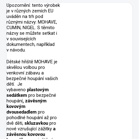
Upozornění: tento výrobek
je v různých zemích EU
uváděn na trh pod
různými názvy: MOHAVE,
CUMIN, NIGEL. S těmito
názvy se můžete setkat i
v souvisejících
dokumentech, například
v návodu.
Dětské hřiště MOHAVE je
skvělou volbou pro
venkovní zábavu a
bezpečné houpání vašich
dětí. Je
vybaveno
plastovým
sedátkem
pro bezpečné
houpání
, závěsným
kovovým
dvousedadlem
pro
pohodlné houpání až pro
dvě děti,
skluzavkou
pro
nové vzrušující zážitky
a
závěsnou kovovou