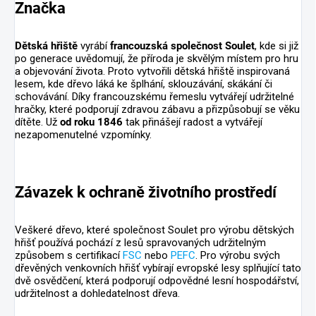
Značka
Dětská hřiště
vyrábí
francouzská společnost Soulet
, kde si již
po generace uvědomují, že příroda je skvělým místem pro hru
a objevování života. Proto vytvořili dětská hřiště inspirovaná
lesem, kde dřevo láká ke šplhání, sklouzávání, skákání či
schovávání. Díky francouzskému řemeslu vytvářejí udržitelné
hračky, které podporují zdravou zábavu a přizpůsobují se věku
dítěte. Už
od roku 1846
tak přinášejí radost a vytvářejí
nezapomenutelné vzpomínky.
Závazek k ochraně životního prostředí
Veškeré dřevo, které společnost Soulet pro výrobu dětských
hřišť používá pochází z lesů spravovaných udržitelným
způsobem s certifikací
FSC
nebo
PEFC
. Pro výrobu svých
dřevěných venkovních hřišť vybírají evropské lesy splňující tato
dvě osvědčení, která podporují odpovědné lesní hospodářství,
udržitelnost a dohledatelnost dřeva.