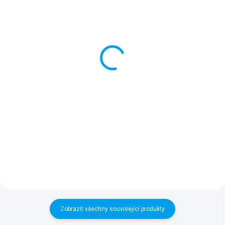
SKLADEM U VÝROBCE
SKLADEM
(1 KS)
Dětská bezpečnostní
Dopadová gumová
houpačka
podložka (4 ks)
Plastová houpačka je určena pro
Měkké a odolné ochranné
děti ve věku od 9 do 36 měsíců.
podložky z přírodní gumy určené
Je vyrobená z kvalitních a
k umístění pod houpačky,
odolných materiálů, které
skluzavky a další dětské herní
zajišťují dlouhou životnost.
prvky. Podložky poskytují dětem
Součástí dodávky jsou...
čistý povrch pro hru a...
Zobrazit všechny související produkty