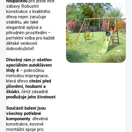
houpačkou
pro ještě více
zábavy. Robustní
konstrukce z kvalitního
dřeva nejen zaručuje
stabilitu, ale také
elegantně splývá s
přírodním prostředím –
perfektní volba pro každé
dětské venkovní
dobrodružství!
Dřevěný rám
je
ošetřen
speciálním autoklávem
třídy 4
– pokročilou
metodou impregnace,
která dřevo
chrání před
plísněmi, houbami a
škůdci
, čímž zásadně
prodlužuje jeho životnost
.
Součástí balení jsou
všechny potřebné
komponenty
: dřevěná
konstrukce, kovové
montážní spoje pro