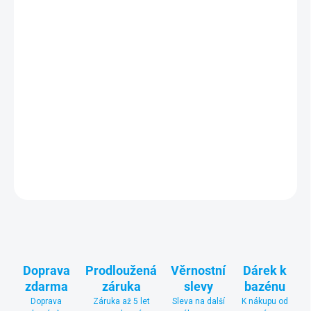
Bohatě vybavené
dětské hřiště
o výšce 222 cm s plastovým
sedátkem, závěsnou kovovou houpačkou, závěsným kovovým
dvousedadlem a skluzavkou
je skvělou volbou pro bezpečnou a
nikdy nekončící venkovní zábavu. Robustní dřevěná konstrukce a
kovové montážní spoje pro maximální stabilitu a pevnost.
Součástí dodávky jsou 4 kotvy určené pro pevné ukotvení
konstrukce do betonového základu.
DETAILNÍ INFORMACE
ZEPTAT SE
Doprava
Prodloužená
Věrnostní
Dárek k
zdarma
záruka
slevy
bazénu
Doprava
Záruka až 5 let
Sleva na další
K nákupu od