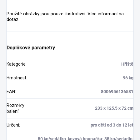
Použité obrázky jsou pouze ilustrativní. Více informací na
dotaz.
Doplňkové parametry
Kategorie
:
Hřiště
Hmotnost
:
96 kg
EAN
:
8006956136581
Rozměry
233 x 125,5 x 72 cm
balení
:
Určení
:
pro děti od 3 do 12 let
50 kg/sedátko, kovová houpačka: 35 kg/sedadlo,