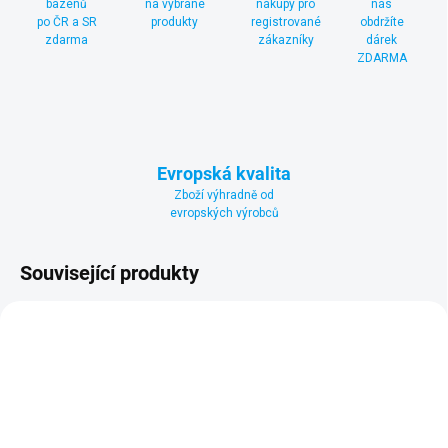
bazénů
na vybrané
nákupy pro
nás
po ČR a SR
produkty
registrované
obdržíte
zdarma
zákazníky
dárek
ZDARMA
Evropská kvalita
Zboží výhradně od
evropských výrobců
Související produkty