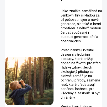
Jako značka zaměřená na
venkovní hry si kladou za
cíl pečovat nejen o nové
generace, ale také o herní
prostředí, z něhož mohou
čerpat současné i
budoucí generace dětí a
dospívajících.
Proto nabízejí kvalitní
design s výrobními
postupy, které snižují
dopad na životní prostředí
i lidské zdraví. Jejich
ekologický přístup se
aktivně zaměřuje na
ochranu přírody, zejména
lesů, které představují
ceněnou hodnotu pro
všechny a zaslouží si být
chráněny.
Veškeré jejich dřevo