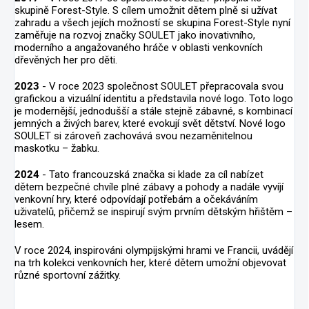
skupině Forest-Style. S cílem umožnit dětem plně si užívat
zahradu a všech jejích možností se skupina Forest-Style nyní
zaměřuje na rozvoj značky SOULET jako inovativního,
moderního a angažovaného hráče v oblasti venkovních
dřevěných her pro děti.
2023
- V roce 2023 společnost SOULET přepracovala svou
grafickou a vizuální identitu a představila nové logo. Toto logo
je modernější, jednodušší a stále stejně zábavné, s kombinací
jemných a živých barev, které evokují svět dětství. Nové logo
SOULET si zároveň zachovává svou nezaměnitelnou
maskotku – žabku.
2024
- Tato francouzská značka si klade za cíl nabízet
dětem bezpečné chvíle plné zábavy a pohody a nadále vyvíjí
venkovní hry, které odpovídají potřebám a očekáváním
uživatelů, přičemž se inspirují svým prvním dětským hřištěm –
lesem.
V roce 2024, inspirováni olympijskými hrami ve Francii, uvádějí
na trh kolekci venkovních her, které dětem umožní objevovat
různé sportovní zážitky.