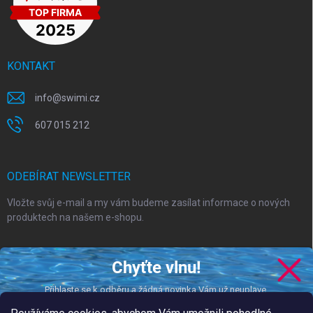
KONTAKT
info
@
swimi.cz
607 015 212
ODEBÍRAT NEWSLETTER
Vložte svůj e-mail a my vám budeme zasílat informace o nových
produktech na našem e-shopu.
E-MAIL
Chyťte vlnu!
Přihlaste se k odběru a žádná novinka Vám už neuplave.