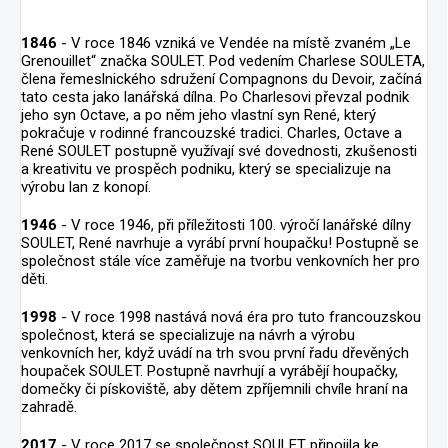
1846
- V roce 1846 vzniká ve Vendée na místě zvaném „Le
Grenouillet“ značka SOULET. Pod vedením Charlese SOULETA,
člena řemeslnického sdružení Compagnons du Devoir, začíná
tato cesta jako lanářská dílna. Po Charlesovi převzal podnik
jeho syn Octave, a po něm jeho vlastní syn René, který
pokračuje v rodinné francouzské tradici. Charles, Octave a
René SOULET postupně využívají své dovednosti, zkušenosti
a kreativitu ve prospěch podniku, který se specializuje na
výrobu lan z konopí.
1946
- V roce 1946, při příležitosti 100. výročí lanářské dílny
SOULET, René navrhuje a vyrábí první houpačku! Postupně se
společnost stále více zaměřuje na tvorbu venkovních her pro
děti.
1998
- V roce 1998 nastává nová éra pro tuto francouzskou
společnost, která se specializuje na návrh a výrobu
venkovních her, když uvádí na trh svou první řadu dřevěných
houpaček SOULET. Postupně navrhují a vyrábějí houpačky,
domečky či pískoviště, aby dětem zpříjemnili chvíle hraní na
zahradě.
2017
- V roce 2017 se společnost SOULET připojila ke