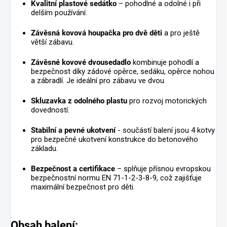
Kvalitní plastové sedátko
– pohodlné a odolné i při
delším používání.
Závěsná kovová houpačka pro dvě děti
a
pro ještě
větší zábavu.
Závěsné kovové dvousedadlo
kombinuje pohodlí a
bezpečnost díky zádové opěrce, sedáku, opěrce nohou
a zábradlí. Je ideální pro zábavu ve dvou.
Skluzavka z odolného plastu
pro rozvoj motorických
dovedností.
Stabilní a pevné ukotvení
- s
oučástí balení jsou 4 kotvy
pro bezpečné ukotvení konstrukce do betonového
základu.
Bezpečnost a certifikace
– splňuje přísnou evropskou
bezpečnostní normu EN 71-1-2-3-8-9, což zajišťuje
maximální bezpečnost pro děti.
Obsah balení: