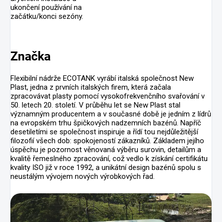
ukončení používání na
začátku/konci sezóny.
Značka
Flexibilní nádrže ECOTANK vyrábí italská společnost New
Plast, jedna z prvních italských firem, která začala
zpracovávat plasty pomocí vysokofrekvenčního svařování v
50. letech 20. století. V průběhu let se New Plast stal
významným producentem a v současné době je jedním z lídrů
na evropském trhu špičkových nadzemních bazénů. Napříč
desetiletími se společnost inspiruje a řídí tou nejdůležitější
filozofií všech dob: spokojeností zákazníků. Základem jejího
úspěchu je pozornost věnovaná výběru surovin, detailům a
kvalitě řemeslného zpracování, což vedlo k získání certifikátu
kvality ISO již v roce 1992, a unikátní design bazénů spolu s
neustálým vývojem nových výrobkových řad.