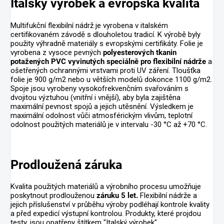
Italský výrobek a evropská kvalita
Multifukční flexibilní nádrž je vyrobena v italském
certifikovaném závodě s dlouholetou tradicí. K výrobě byly
použity výhradně materiály s evropskými certifikáty. Folie je
vyrobena z vysoce pevných
polyesterových tkanin
potažených PVC vyvinutých speciálně pro flexibilní nádrže
a
ošetřených ochrannými vrstvami proti UV záření. Tloušťka
folie je 900 g/m2 nebo u větších modelů dokonce 1100 g/m2.
Spoje jsou vyrobeny vysokofrekvenčním svařováním s
dvojitou výztuhou (vnitřní i vnější), aby byla zajištěna
maximální pevnost spojů a jejich utěsnění. Výsledkem je
maximální odolnost vůči atmosférickým vlivům, teplotní
odolnost použitých materiálů je v intervalu -30 °C až +70 °C.
Prodloužená záruka
Kvalita použitých materiálů a výrobního procesu umožňuje
poskytnout prodlouženou
záruku 5 let.
Flexibilní nádrže a
jejich příslušenství v průběhu výroby podléhají kontrole kvality
a před expedicí výstupní kontrolou. Produkty, které projdou
testy, jsou opatřeny štítkem "Italský výrobek".