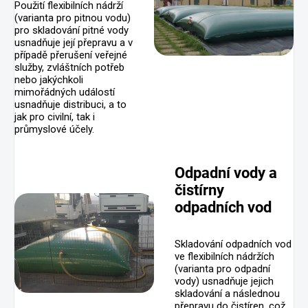
Použití flexibilních nádrží
(varianta pro pitnou vodu)
pro skladování pitné vody
usnadňuje její přepravu a v
případě přerušení veřejné
služby, zvláštních potřeb
nebo jakýchkoli
mimořádných událostí
usnadňuje distribuci, a to
jak pro civilní, tak i
průmyslové účely.
Odpadní vody a
čistírny
odpadních vod
Skladování odpadních vod
ve flexibilních nádržích
(varianta pro odpadní
vody) usnadňuje jejich
skladování a následnou
přepravu do čistíren, což