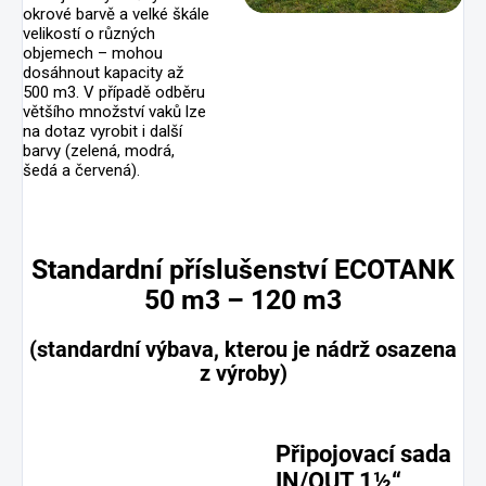
okrové barvě a velké škále
velikostí o různých
objemech – mohou
dosáhnout kapacity až
500 m3. V případě odběru
většího množství vaků lze
na dotaz vyrobit i další
barvy (zelená, modrá,
šedá a červená).
Standardní příslušenství ECOTANK
50 m3 – 120 m3
(standardní výbava, kterou je nádrž osazena
z výroby)
Připojovací sada
IN/OUT 1½“