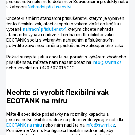
příslušenství naleznete dole mezi Souvisejícími produkty nebo
v kategorii
Náhradní příslušenství
.
Chcete-li změnit standardní příslušenství, kterým je vybaven
tento flexibilní vak, stačí si spolu s vakem vložit do košíku i
vybrané
náhradní příslušenství
, kterým chcete nahradit
standardní výbavu nádrže. Objednáním flexibilního vaku
ECOTANK spolu s vybraným náhradním příslušenstvím
potvrdíte závaznou změnu příslušenství zakoupeného vaku.
Pokud si nejste jisti a chcete se poradit s výběrem vhodného
příslušenství, můžete nám napsat dotaz na
info@swimi.cz
nebo zavolat na +420 607 015 212.
Nechte si vyrobit flexibilní vak
ECOTANK na míru
Máte-li specifické požadavky na rozměry, kapacitu a
příslušenství flexibilní nádrže na pitnou vodu využijte nabídku
ECOTANK na míru
nebo nám napište na
info@swimi.cz
.
Pomůžeme Vám s konfigurací flexibilní nádrže tak, aby