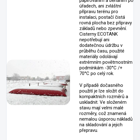
papírováním a běháním po
úřadech, ani zvláštní
přípravu terénu pro
instalaci, postačí čistá
rovná plocha bez přípravy
základů nebo zpevnění.
Cisterny ECOTANK
nepotřebují ani
dodatečnou údržbu v
průběhu času, použité
materiály odolávají
extrémním povětrnostním
podmínkám -30°C /+
70°C po celý rok.
V případě dočasného
použití je lze složit do
kompaktních rozměrů a
uskladnit. Ve složeném
stavu mají velmi malé
rozměry, což znamená
nemalou úsporou nákladů
na skladování a jejich
přepravu.