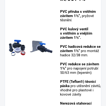
PVC příruba s vnitřním
závitem 1½“,
pryžové
těsnění.
PVC kulový ventil
s vnitřním a vnějším
závitem 1½“.
PVC hadicová redukce se
závitem 1½“
pro montáž
hadice 32/38 mm.
PVC redukce se závitem
1½“
pro napojení potrubí
50/63 mm (lepením).
PTFE (Teflon®) těsnící
páska
pro utěsnění závitů,
vhodné pro plastové i
kovové závity.
Nerezová stahovací