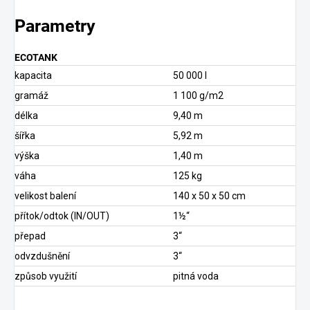
Parametry
ECOTANK
kapacita
50 000 l
gramáž
1 100 g/m2
délka
9,40 m
šířka
5,92 m
výška
1,40 m
váha
125 kg
velikost balení
140 x 50 x 50 cm
přítok/odtok (IN/OUT)
1½“
přepad
3“
odvzdušnění
3“
způsob využití
pitná voda