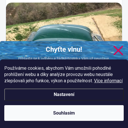
Chyťte vlnu!
Přihlaste se k odběru a žádná novinka Vám už neuplave.
Používáme cookies, abychom Vám umožnili pohodlné
prohlížení webu a díky analýze provozu webu neustále
zlepšovali jeho funkce, výkon a použitelnost.
Více informací
CHCI DOSTÁVAT NOVINKY
podmínkami ochrany
Nastavení
Vložením e-mailu souhlasíte s našimi
osobních údajů.
Souhlasím
NOVINKY