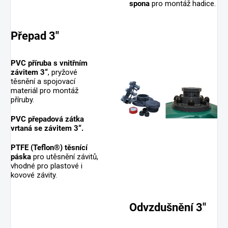
spona
pro montáž hadice.
Přepad 3"
PVC příruba s vnitřním
závitem 3“
, pryžové
těsnění a spojovací
materiál pro montáž
příruby.
PVC přepadová zátka
vrtaná se závitem 3“.
PTFE (Teflon®) těsnící
páska
pro utěsnění závitů,
vhodné pro plastové i
kovové závity.
Odvzdušnění 3"