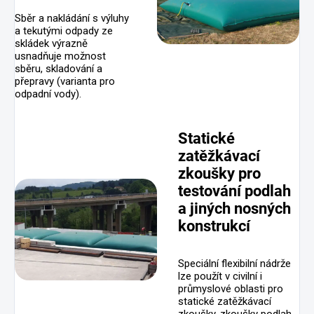
Sběr a nakládání s výluhy
a tekutými odpady ze
skládek výrazně
usnadňuje možnost
sběru, skladování a
přepravy (varianta pro
odpadní vody).
Statické
zatěžkávací
zkoušky pro
testování podlah
a jiných nosných
konstrukcí
Speciální flexibilní nádrže
lze použít v civilní i
průmyslové oblasti pro
statické zatěžkávací
zkoušky, zkoušky podlah,