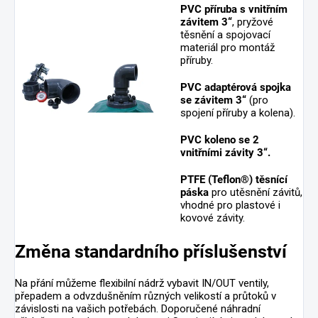
PVC příruba s vnitřním
závitem 3“
, pryžové
těsnění a spojovací
materiál pro montáž
příruby.
PVC adaptérová spojka
se závitem 3“
(pro
spojení příruby a kolena).
PVC koleno se 2
vnitřními závity 3“.
PTFE (Teflon®) těsnící
páska
pro utěsnění závitů,
vhodné pro plastové i
kovové závity.
Změna standardního příslušenství
Na přání můžeme flexibilní nádrž vybavit IN/OUT ventily,
přepadem a odvzdušněním různých velikostí a průtoků v
závislosti na vašich potřebách. Doporučené náhradní