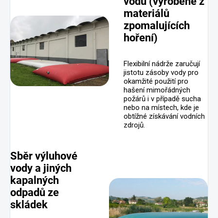
vodu (vyrobené z
materiálů
zpomalujících
hoření)
Flexibilní nádrže zaručují
jistotu zásoby vody pro
okamžité použití pro
hašení mimořádných
požárů i v případě sucha
nebo na místech, kde je
obtížné získávání vodních
zdrojů.
Sběr výluhové
vody a jiných
kapalných
odpadů ze
skládek