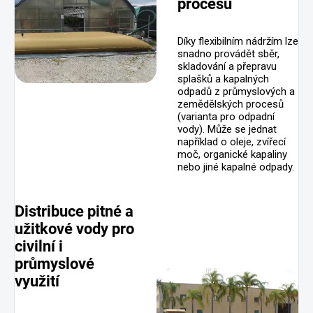
procesů
Díky flexibilním nádržím lze
snadno provádět sběr,
skladování a přepravu
splašků a kapalných
odpadů z průmyslových a
zemědělských procesů
(varianta pro odpadní
vody). Může se jednat
například o oleje, zvířecí
moč, organické kapaliny
nebo jiné kapalné odpady.
Distribuce pitné a
užitkové vody pro
civilní i
průmyslové
využití