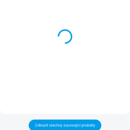
SKLADEM
ZADÁNÍ DO VÝROBY
(>5 KS)
Připojovací sada IN/OUT
Lepící sada na PVC 3v1
2" pro ECOTANK (pár)
Lepící sada obsahuje několik
Produkt obsahuje 2 sady pro
PVC záplat v různých barvách, 4
připojení flexibilního vaku
víceúčelové podložky a speciální
ECOTANK k rozvodům pro plnění
lepidlo pro rychlou opravu. Sada
(přítok) nebo vypouštění nádrže
je vhodná pro všechny typy
(odtok). Každá sada se skládá
bazénů včetně...
z PVC příruby a...
Zobrazit všechny související produkty