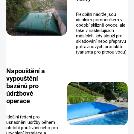
Flexibilní nádrže jsou
ideálním pomocníkem v
období sklizně ovoce, ale
také v následujících
měsících, kdy slouží pro
skladování nebo přepravu
potravinových produktů
(varianta pro pitnou vodu).
Napouštění a
vypouštění
bazénů pro
údržbové
operace
Ideální řešení pro
usnadnění údržby během
období používání nebo pro
urychlení instalace a