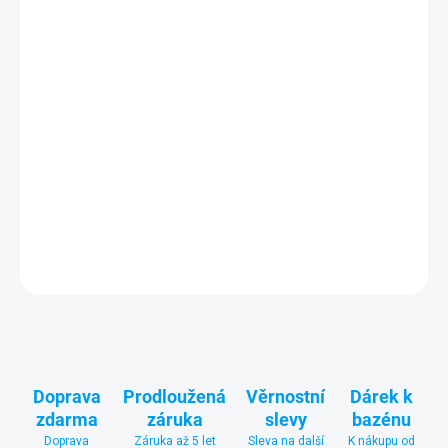
−
+
Flexibilní vak na pitnou vodu ECOTANK 50 m3 (9,40 x 5,92 x 1,40
m, kapacita 50 000 l)
včetně setu standardního připojení: dvojice
ventilů pro plnění/vypouštění s vnitřním závitem 1“ ½ spolu s
adaptéry na hadice o průměru 32 a 38 mm a redukcí pro připojení
na potrubí 50/63 mm, a dále přepad a odvzdušnění s vnitřním
závitem 3“.
DETAILNÍ INFORMACE
ZEPTAT SE
Doprava
Prodloužená
Věrnostní
Dárek k
zdarma
záruka
slevy
bazénu
Doprava
Záruka až 5 let
Sleva na další
K nákupu od