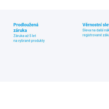
ZEPTAT SE
Prodloužená
Věrnostní sle
záruka
Sleva na další ná
registrované zák
Záruka až 5 let
na vybrané produkty
E K LUXUSNÍM
POUZE K LUXUSNÍM
0458
BAZÉNŮM
BAZÉNŮM
 NA SPLÁTKY
NÁKUP NA SPLÁTKY