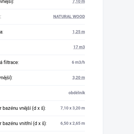
vnější)
:
7,10 m
n
:
NATURAL WOOD
a
:
1,25 m
17 m3
 filtrace
:
6 m3/h
vnější)
:
3,20 m
obdélník
 bazénu vnější (d x š)
:
7,10 x 3,20 m
bazénu vnitřní (d x š)
:
6,50 x 2,65 m