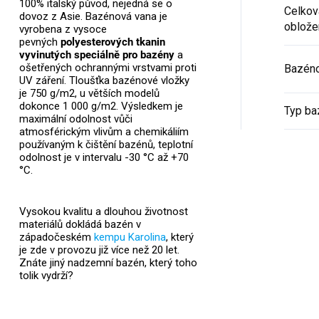
100% italský původ, nejedná se o
Celkov
dovoz z Asie. Bazénová vana je
oblože
vyrobena z vysoce
pevných
polyesterových tkanin
vyvinutých speciálně pro bazény
a
ošetřených ochrannými vrstvami proti
Bazén
UV záření. Tloušťka bazénové vložky
je 750 g/m2, u větších modelů
dokonce 1 000 g/m2. Výsledkem je
Typ ba
maximální odolnost vůči
atmosférickým vlivům a chemikáliím
používaným k čištění bazénů, teplotní
odolnost je v intervalu -30 °C až +70
°C.
Vysokou kvalitu a dlouhou životnost
materiálů dokládá bazén v
západočeském
kempu Karolina
, který
je zde v provozu již více než 20 let.
Znáte jiný nadzemní bazén, který toho
tolik vydrží?