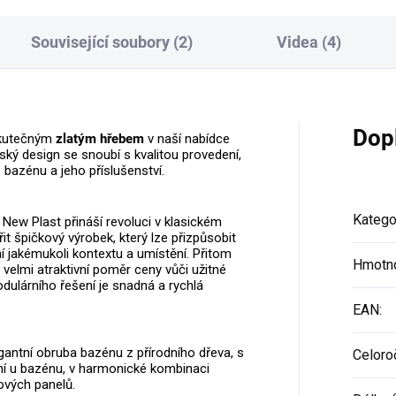
Související soubory (2)
Videa (4)
Dop
kutečným
zlatým hřebem
v naší nabídce
ský design se snoubí s kvalitou provedení,
azénu a jeho příslušenství.
Katego
New Plast přináší revoluci v klasickém
t špičkový výrobek, který lze přizpůsobit
ní jakémukoli kontextu a umístění. Přitom
Hmotn
velmi atraktivní poměr ceny vůči užitné
ulárního řešení je snadná a rychlá
EAN
:
egantní obruba bazénu z přírodního dřeva, s
Celoro
ní u bazénu, v harmonické kombinaci
ových panelů.