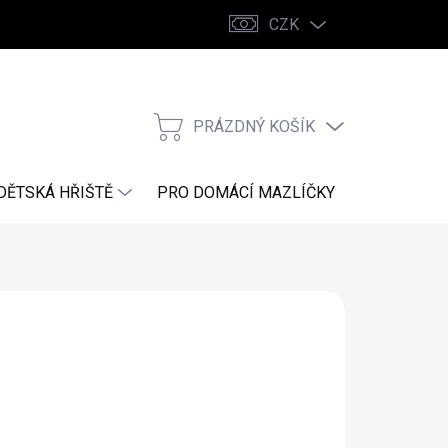
CZK
PRÁZDNÝ KOŠÍK
NÁKUPNÍ
KOŠÍK
DĚTSKÁ HŘIŠTĚ
PRO DOMÁCÍ MAZLÍČKY
NÁHRADNÍ