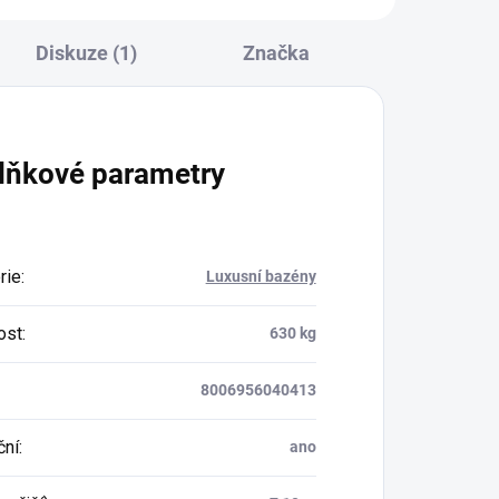
Diskuze (1)
Značka
lňkové parametry
rie
:
Luxusní bazény
ost
:
630 kg
8006956040413
ční
:
ano