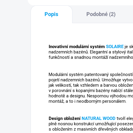
Popis
Podobné (2)
Inovativní modulární systém
SOLAIRE
je s
nadzemních bazénů. Elegantní a stylový ital
funkčností a snadnou montáží nadzemního b
Modulární systém patentovaný společností 
pojetí nadzemních bazénů. Umožňuje vytvoři
jak velikostí, tak vzhledem a barvou oblože
v porovnání s kopanými bazény nabízí stále 
hodnotě a designu. Nespornou výhodou mod
montáž, a to i neodborným personálem.
Design obložení
NATURAL WOOD
tvoří el
plně nosnou konstrukcí umožňující poseze
s obložením z masivních dřevěných obklad