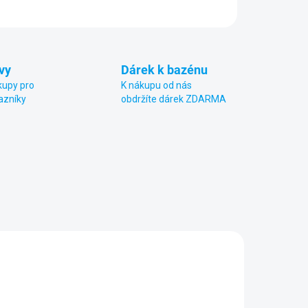
vy
Dárek k bazénu
kupy pro
K nákupu od nás
azníky
obdržíte dárek ZDARMA
0708