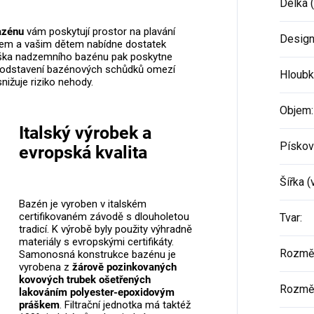
Délka (
azénu
vám poskytují prostor na plavání
Desig
nem a vašim dětem nabídne dostatek
ýška nadzemního bazénu pak poskytne
é odstavení bazénových schůdků omezí
Hloubk
nižuje riziko nehody.
Objem
:
Italský výrobek a
Písková
evropská kvalita
Šířka (
Bazén je vyroben v italském
certifikovaném závodě s dlouholetou
Tvar
:
tradicí. K výrobě byly použity výhradně
materiály s evropskými certifikáty.
Rozměr
Samonosná konstrukce bazénu je
vyrobena z
žárově pozinkovaných
kovových trubek ošetřených
Rozměr 
lakováním polyester-epoxidovým
práškem
. Filtrační jednotka má taktéž