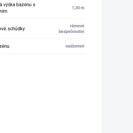
á výška bazénu s
1,30 m
ním
:
rámové
ové schůdky
:
bezpečnostní
zénu
:
nadzemní