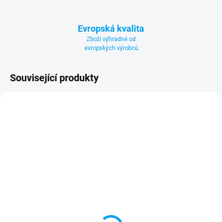
Evropská kvalita
Zboží výhradně od
evropských výrobců
Související produkty
DOPRAVA ZDARMA
DOPRAVA ZDARMA
NÁKUP NA SPLÁTKY
NÁKUP NA SPLÁTKY
SKLADEM U VÝROBCE
SKLADEM
(1 KS)
Bazén CALIFORNIA 550
Bazénový set
STD
CALIFORNIA 550 STD
+ DÁREK ZDARMA