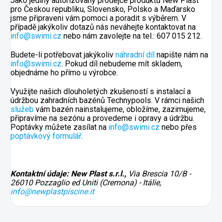
Jako jediný autorizovaný prodejce produktů New Plast
pro Českou republiku, Slovensko, Polsko a Maďarsko
jsme připraveni vám pomoci a poradit s výběrem. V
případě jakýkoliv dotazů nás neváhejte kontaktovat na
info@swimi.cz
nebo nám zavolejte na tel.: 607 015 212.
Budete-li potřebovat jakýkoliv
náhradní díl
napište nám na
info@swimi.cz
. Pokud díl nebudeme mít skladem,
objednáme ho přímo u výrobce.
Využijte našich dlouholetých zkušeností s instalací a
údržbou zahradních bazénů Technypools. V rámci našich
služeb
vám bazén nainstalujeme, obložíme, zazimujeme,
připravíme na sezónu a provedeme i opravy a údržbu.
Poptávky můžete zasílat na
info@swimi.cz
nebo přes
poptávkový formulář
.
Kontaktní údaje: New Plast s.r.l.,
Via Brescia 10/B -
26010 Pozzaglio ed Uniti (Cremona) - Itálie,
info@newplastpiscine.it