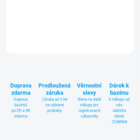
Solární plachta Poolmaster pro nadzemní bazén California 550
STD o rozměru stran 5,66 x 4,36 m
výrazně zvyšuje využití
slunečního svitu k ohřevu vody v bazénu.
DETAILNÍ INFORMACE
ZEPTAT SE
Doprava
Prodloužená
Věrnostní
Dárek k
zdarma
záruka
slevy
bazénu
Doprava
Záruka až 5 let
Sleva na další
K nákupu od
bazénů
na vybrané
nákupy pro
nás
po ČR a SR
produkty
registrované
obdržíte
zdarma
zákazníky
dárek
ZDARMA