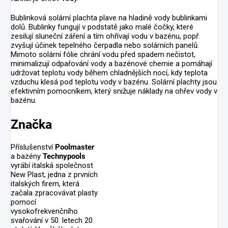
Bublinková solární plachta plave na hladině vody bublinkami
dolů. Bublinky fungují v podstatě jako malé čočky, které
zesilují sluneční záření a tím ohřívají vodu v bazénu, popř.
zvyšují účinek tepelného čerpadla nebo solárních panelů.
Mimoto solární fólie chrání vodu před spadem nečistot,
minimalizují odpařování vody a bazénové chemie a pomáhají
udržovat teplotu vody během chladnějších nocí, kdy teplota
vzduchu klesá pod teplotu vody v bazénu. Solární plachty jsou
efektivním pomocníkem, který snižuje náklady na ohřev vody v
bazénu.
Značka
Příslušenství
Poolmaster
a bazény
Technypools
vyrábí italská společnost
New Plast, jedna z prvních
italských firem, která
začala zpracovávat plasty
pomocí
vysokofrekvenčního
svařování v 50. letech 20.