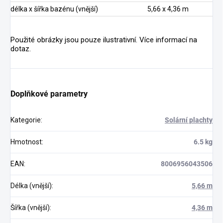
délka x šířka bazénu (vnější)
5,66 x 4,36 m
Použité obrázky jsou pouze ilustrativní. Více informací na
dotaz.
Doplňkové parametry
Kategorie
:
Solární plachty
Hmotnost
:
6.5 kg
EAN
:
8006956043506
Délka (vnější)
:
5,66 m
Šířka (vnější)
:
4,36 m