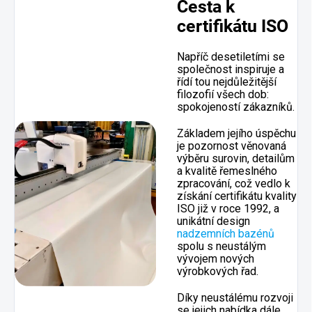
Cesta k
certifikátu ISO
Napříč desetiletími se
společnost inspiruje a
řídí tou nejdůležitější
filozofií všech dob:
spokojeností zákazníků.
Základem jejího úspěchu
je pozornost věnovaná
výběru surovin, detailům
a kvalitě řemeslného
zpracování, což vedlo k
získání certifikátu kvality
ISO již v roce 1992, a
unikátní design
nadzemních bazénů
spolu s neustálým
vývojem nových
výrobkových řad.
Díky neustálému rozvoji
se jejich nabídka dále