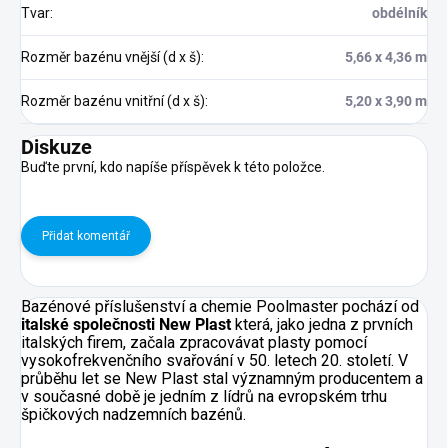
Tvar
:
obdélník
Rozměr bazénu vnější (d x š)
:
5,66 x 4,36 m
Rozměr bazénu vnitřní (d x š)
:
5,20 x 3,90 m
Diskuze
Buďte první, kdo napíše příspěvek k této položce.
Přidat komentář
Bazénové příslušenství a chemie Poolmaster pochází od
italské společnosti New Plast
která, jako jedna z prvních
italských firem, začala zpracovávat plasty pomocí
vysokofrekvenčního svařování v 50. letech 20. století. V
průběhu let se New Plast stal významným producentem a
v současné době je jedním z lídrů na evropském trhu
špičkových nadzemních bazénů.