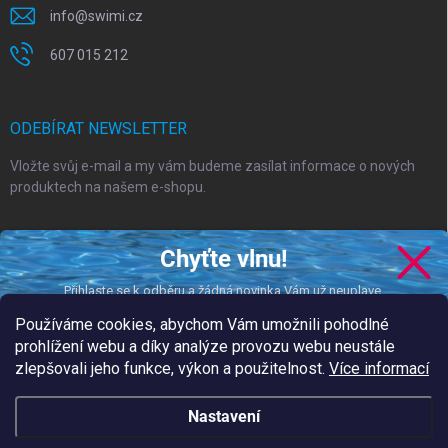
info
@
swimi.cz
607 015 212
ODEBÍRAT NEWSLETTER
Vložte svůj e-mail a my vám budeme zasílat informace o nových
produktech na našem e-shopu.
E-MAIL
Chyťte vlnu!
Přihlaste se k odběru a žádná novinka Vám už neuplave.
Používáme cookies, abychom Vám umožnili pohodlné
Vložením e-mailu souhlasíte s
podmínkami ochrany osobních údajů
prohlížení webu a díky analýze provozu webu neustále
zlepšovali jeho funkce, výkon a použitelnost.
Více informací
CHCI DOSTÁVAT NOVINKY
Přihlásit se
podmínkami ochrany
Nastavení
Vložením e-mailu souhlasíte s našimi
osobních údajů.