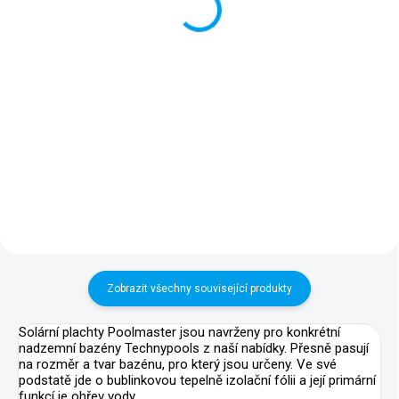
+ DÁREK ZDARMA
Detail
Detail
Nadzemní bazén 5,66 x 4,36 x
Nadzemní bazén 5,66 x 4,36 x
1,25 m, objem cca 20 m3, bez
1,25 m, objem cca 20 m3, vč.
příslušenství. Váš stávající
kompletního filtračního setu,
bazén po pár letech dosluhuje,
instalační sady, bazénových
přitom písková filtrace je stále
schůdků a sady pro čištění.
v dobré kondici?...
Moderní bazén pro každou
zahradu...
Zobrazit všechny související produkty
Solární plachty Poolmaster jsou navrženy pro konkrétní
nadzemní bazény Technypools z naší nabídky. Přesně pasují
na rozměr a tvar bazénu, pro který jsou určeny. Ve své
podstatě jde o bublinkovou tepelně izolační fólii a její primární
funkcí je ohřev vody.