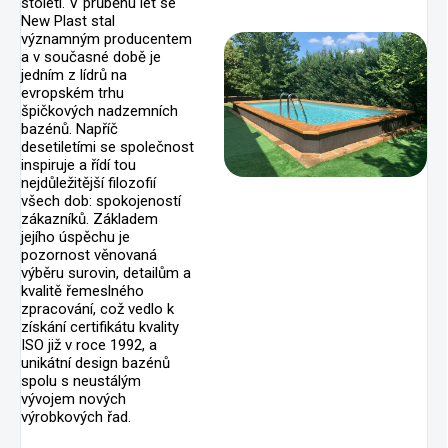
století. V průběhu let se
New Plast stal
významným producentem
a v současné době je
jedním z lídrů na
evropském trhu
špičkových nadzemních
bazénů. Napříč
desetiletími se společnost
inspiruje a řídí tou
nejdůležitější filozofií
všech dob: spokojeností
zákazníků. Základem
jejího úspěchu je
pozornost věnovaná
výběru surovin, detailům a
kvalitě řemeslného
zpracování, což vedlo k
získání certifikátu kvality
ISO již v roce 1992, a
unikátní design bazénů
spolu s neustálým
vývojem nových
výrobkových řad.