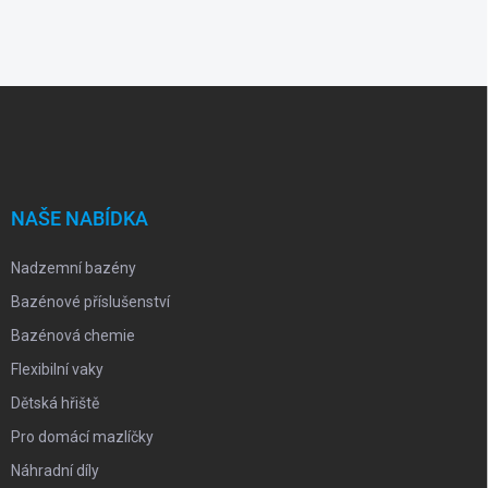
Z
á
p
a
t
í
NAŠE NABÍDKA
Nadzemní bazény
Bazénové příslušenství
Bazénová chemie
Flexibilní vaky
Dětská hřiště
Pro domácí mazlíčky
Náhradní díly