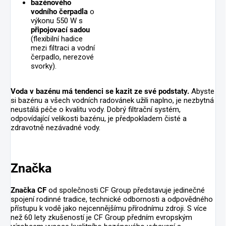
bazénového
vodního čerpadla
o
výkonu 550 W s
připojovací sadou
(flexibilní hadice
mezi filtraci a vodní
čerpadlo, nerezové
svorky).
Voda v bazénu má tendenci se kazit ze své podstaty.
Abyste
si bazénu a všech vodních radovánek užili naplno, je nezbytná
neustálá péče o kvalitu vody. Dobrý filtrační systém,
odpovídající velikosti bazénu, je předpokladem čisté a
zdravotně nezávadné vody.
Značka
Značka CF
od společnosti CF Group představuje jedinečné
spojení rodinné tradice, technické odbornosti a odpovědného
přístupu k vodě jako nejcennějšímu přírodnímu zdroji. S více
než 60 lety zkušeností je CF Group předním evropským