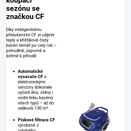
koupací
sezónu se
značkou CF
Díky inteligentnímu
příslušenství CF si užijete
teplý a křišťálově čistý
bazén téměř po celý rok –
pohodlně, úsporně a
šetrně k přírodě.
Automatické
vysavače CF
s
elektronickými
senzory dokonale
vyčistí dno, stěny i
vodní linku bazénů
všech typů – až do
velikosti 130 m².
Pískové filtrace CF
vyrobené z
odolného