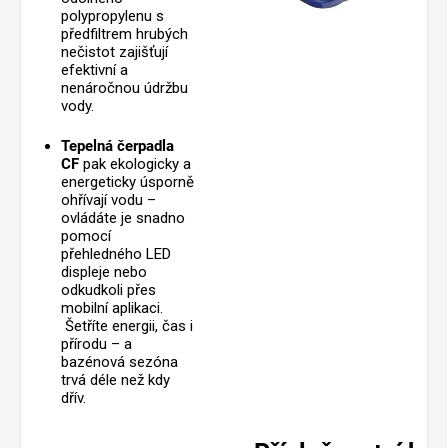
polypropylenu s
předfiltrem hrubých
nečistot zajišťují
efektivní a
nenáročnou údržbu
vody.
Tepelná čerpadla
CF
pak ekologicky a
energeticky úsporně
ohřívají vodu –
ovládáte je snadno
pomocí
přehledného LED
displeje nebo
odkudkoli přes
mobilní aplikaci.
Šetříte energii, čas i
přírodu – a
bazénová sezóna
trvá déle než kdy
dřív.