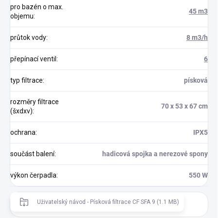
pro bazén o max.
45 m3
objemu
:
průtok vody
:
8 m3/h
přepínací ventil
:
6
typ filtrace
:
písková
rozměry filtrace
70 x 53 x 67 cm
(šxdxv)
:
ochrana
:
IPX5
součást balení
:
hadicová spojka a nerezové spony
výkon čerpadla
:
550 W
Uživatelský návod - Písková filtrace CF SFA 9 (1.1 MB)