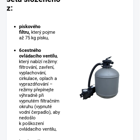
z:
pískového
filtru,
který pojme
až 75 kg písku,
6cestného
ovládacího ventilu
,
který nabízí režimy:
filtrování, zavření,
vyplachování,
cirkulace, oplach a
vyprazdňování –
režimy přepínejte
výhradně při
vypnutém filtračním
okruhu (vypnuté
vodní čerpadlo), aby
nedošlo
k poškození
ovládacího ventilu,