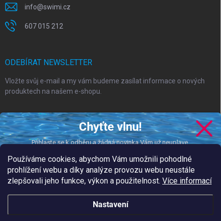
info
@
swimi.cz
607 015 212
ODEBÍRAT NEWSLETTER
Vložte svůj e-mail a my vám budeme zasílat informace o nových
produktech na našem e-shopu.
E-MAIL
Chyťte vlnu!
Přihlaste se k odběru a žádná novinka Vám už neuplave.
Používáme cookies, abychom Vám umožnili pohodlné
Vložením e-mailu souhlasíte s
podmínkami ochrany osobních údajů
prohlížení webu a díky analýze provozu webu neustále
zlepšovali jeho funkce, výkon a použitelnost.
Více informací
CHCI DOSTÁVAT NOVINKY
Přihlásit se
podmínkami ochrany
Nastavení
Vložením e-mailu souhlasíte s našimi
osobních údajů.