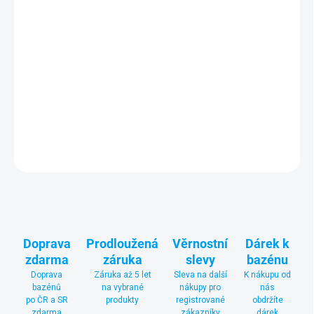
Set pískové filtrace CF s průtokem vody 8 m³/h je ideální pro
bazény o objemu do 45 m³
.
Set obsahuje filtrační jednotku
s 6cestným přepínacím ventilem, bazénové vodní čerpadlo a
spojovací materiál. Filtrace má přípojky na hadice o průměru 38
mm a lze ji používat také v bazénech se slanou vodou.
DETAILNÍ INFORMACE
ZEPTAT SE
Doprava
Prodloužená
Věrnostní
Dárek k
zdarma
záruka
slevy
bazénu
Doprava
Záruka až 5 let
Sleva na další
K nákupu od
bazénů
na vybrané
nákupy pro
nás
po ČR a SR
produkty
registrované
obdržíte
zdarma
zákazníky
dárek