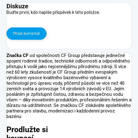
Diskuze
Buďte první, kdo napíše příspěvek k této položce.
Přidat komentář
Značka CF
od společnosti CF Group představuje jedinečné
spojení rodinné tradice, technické odbornosti a odpovědného
přístupu k vodě jako nejcennějšímu přírodnímu zdroji. S více
než 60 lety zkušeností je CF Group předním evropským
výrobcem vysoce kvalitního bazénového vybavení a
technologií pro úpravu vody, přičemž působí ve více než 40
zemích světa a provozuje 14 výrobních závodů v EU. Jejím
posláním je zpřístupnit čistou, zdravou a bezpečnou vodu
všem – díky inovativním produktům, profesionálním řešením a
důrazu na udržitelnost. Se značkou CF získáváte spolehlivého
partnera pro stavbu, modernizaci i každodenní provoz
bazénu.
Prodlužte si