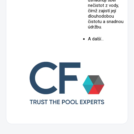
nečistot z vody,
čímž zajistí její
dlouhodobou
čistotu a snadnou
údržbu.
A další…