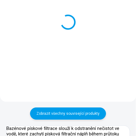
FIBER BALL 700 g náplň
FIBER BALL 350 g náplň
do filtrace
do filtrace
Nová generace vysoce účinného
Nová generace vysoce účinného
filtračního materiálu ve formě
filtračního materiálu ve formě
kuliček, která nahrazuje písek
kuliček, která nahrazuje písek
v pískových filtracích a filtrační
v pískových filtracích a filtrační
vložky v kartušových filtracích.
vložky v kartušových filtracích.
Zobrazit všechny související produkty
Bazénové pískové filtrace slouží k odstranění nečistot ve
vodě, které zachytí písková filtrační náplň během průtoku