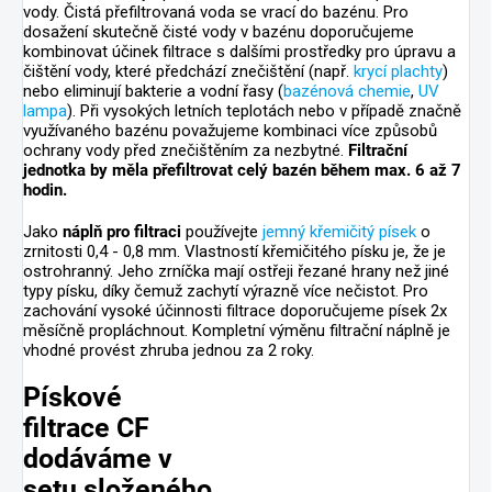
vody. Čistá přefiltrovaná voda se vrací do bazénu. Pro
dosažení skutečně čisté vody v bazénu doporučujeme
kombinovat účinek filtrace s dalšími prostředky pro úpravu a
čištění vody, které předchází znečištění (např.
krycí plachty
)
nebo eliminují bakterie a vodní řasy (
bazénová chemie
,
UV
lampa
). Při vysokých letních teplotách nebo v případě značně
využívaného bazénu považujeme kombinaci více způsobů
ochrany vody před znečištěním za nezbytné.
Filtrační
jednotka by měla přefiltrovat celý bazén během max. 6 až 7
hodin.
Jako
náplň pro filtraci
používejte
jemný křemičitý písek
o
zrnitosti 0,4 - 0,8 mm. Vlastností křemičitého písku je, že je
ostrohranný. Jeho zrníčka mají ostřeji řezané hrany než jiné
typy písku, díky čemuž zachytí výrazně více nečistot. Pro
zachování vysoké účinnosti filtrace doporučujeme písek 2x
měsíčně propláchnout. Kompletní výměnu filtrační náplně je
vhodné provést zhruba jednou za 2 roky.
Pískové
filtrace CF
dodáváme v
setu složeného