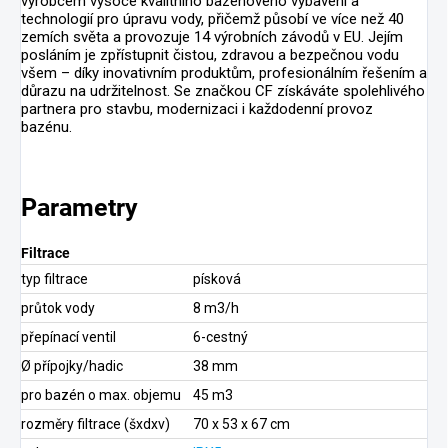
výrobcem vysoce kvalitního bazénového vybavení a
technologií pro úpravu vody, přičemž působí ve více než 40
zemích světa a provozuje 14 výrobních závodů v EU. Jejím
posláním je zpřístupnit čistou, zdravou a bezpečnou vodu
všem – díky inovativním produktům, profesionálním řešením a
důrazu na udržitelnost. Se značkou CF získáváte spolehlivého
partnera pro stavbu, modernizaci i každodenní provoz
bazénu.
Parametry
Filtrace
typ filtrace
písková
průtok vody
8 m3/h
přepínací ventil
6-cestný
Ø přípojky/hadic
38 mm
pro bazén o max. objemu
45 m3
rozměry filtrace (šxdxv)
70 x 53 x 67 cm