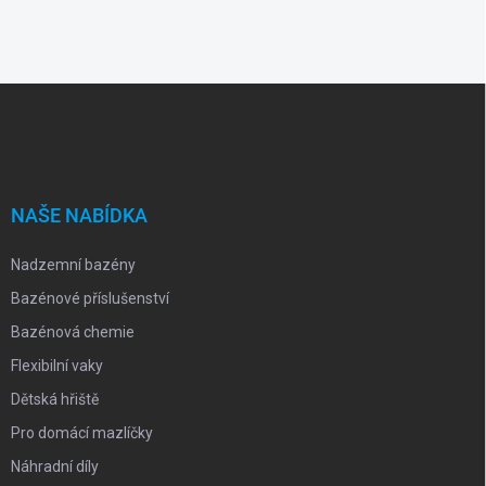
Z
á
p
a
t
í
NAŠE NABÍDKA
Nadzemní bazény
Bazénové příslušenství
Bazénová chemie
Flexibilní vaky
Dětská hřiště
Pro domácí mazlíčky
Náhradní díly