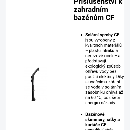
Příslušenství k
zahradním
bazénům CF
Solární sprchy CF
jsou vyrobeny z
kvalitních materiálů
– plastu, hliníku a
nerezové oceli – a
představují
ekologický způsob
ohřevu vody bez
použití elektřiny. Díky
slunečnímu záření
se voda v solárním
zásobníku ohřívá až
na 60 °C, což šetří
energii i náklady.
Bazénové
skimmery, síťky a
kartáče CF
usnadňují sběr