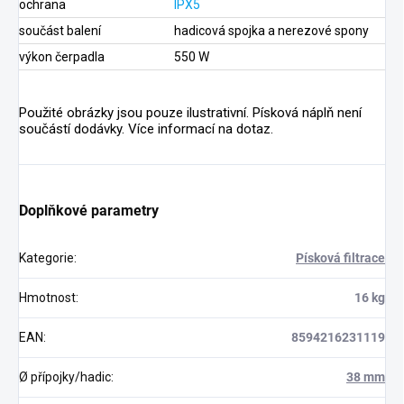
ochrana
IPX5
součást balení
hadicová spojka a nerezové spony
výkon čerpadla
550 W
Použité obrázky jsou pouze ilustrativní. Písková náplň není
součástí dodávky. Více informací na dotaz.
Doplňkové parametry
Kategorie
:
Písková filtrace
Hmotnost
:
16 kg
EAN
:
8594216231119
Ø přípojky/hadic
:
38 mm