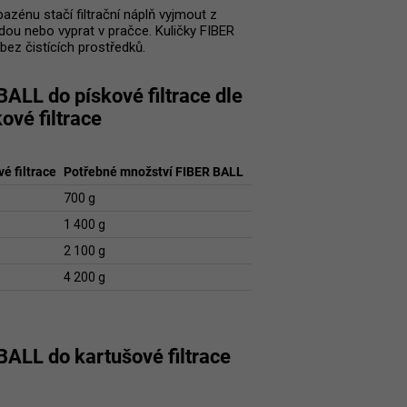
zénu stačí filtrační náplň vyjmout z
odou nebo vyprat v pračce. Kuličky FIBER
ez čistících prostředků.
ALL do pískové filtrace dle
ové filtrace
é filtrace
Potřebné množství FIBER BALL
700 g
1 400 g
2 100 g
4 200 g
ALL do kartušové filtrace