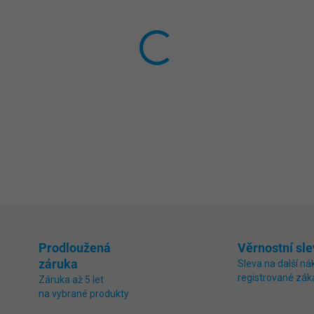
−
+
Nová generace vysoce účinného
nahrazuje písek v pískových fil
DETAILNÍ INFORMACE
ZEPTAT SE
Prodloužená
Věrnostní sle
záruka
Sleva na další ná
registrované zák
Záruka až 5 let
na vybrané produkty