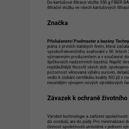
Do kartušové filtrace vložte 350 g FIBER B
filtrační vložku ve všech kartušových filtrací
Značka
Příslušenství Poolmaster a bazény Techn
jedna z prvních italských firem, která zača
vysokofrekvenčního svařování v 50. letech 2
významným producentem a v současné době 
špičkových nadzemních bazénů. Napříč deseti
nejdůležitější filozofií všech dob: spokojen
pozornost věnovaná výběru surovin, detail
vedlo k získání certifikátu kvality ISO již v
neustálým vývojem nových výrobkových řad
Závazek k ochraně životního 
Výrobní technologie a zařízení společnosti
do ovzduší, ani do půdy. Pro minimalizaci d
činnost společnosti umístěná v jednom vý