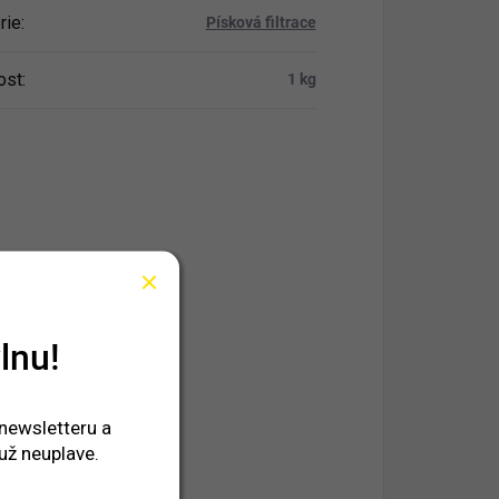
rie
:
Písková filtrace
ost
:
1 kg
lnu!
 newsletteru a
už neuplave.