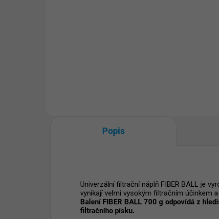
Set 
Set pískové filtrace Poolmaster
s p
s průtokem vody 5 m3/h pro
baz
bazény o objemu do 30 m3. Set
obsa
obsahuje filtrační jednotku se
4ce
4cestným přepínacím ventilem,
bazé
bazénové vodní čerpadlo a...
Popis
Univerzální filtrační náplň FIBER BALL je vy
vynikají velmi vysokým filtračním účinkem a 
Balení FIBER BALL 700 g odpovídá z hledis
filtračního písku.