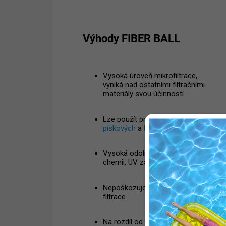
Výhody FIBER BALL
Vysoká úroveň mikrofiltrace,
vyniká nad ostatními filtračními
materiály svou účinností.
Lze použít pro všechny typy
pískových
a
kartušových
filtrací.
Vysoká odolnost vůči bazénové
chemii, UV záření i slané vodě
Nepoškozuje rozvody a těsnění
filtrace.
Na rozdíl od písku během