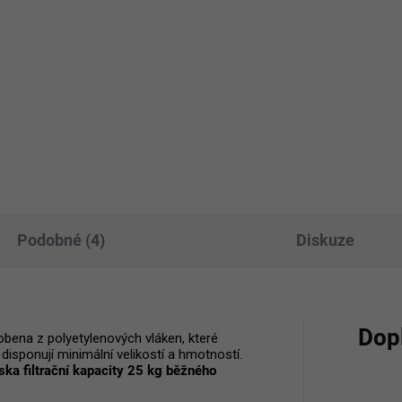
pískové filtrace Poolmaster
Set pískové filtrace Poolmas
růtokem vody 6 m3/h pro
s průtokem vody 8 m3/h pro
ény o objemu do 32 m3. Set
bazény o objemu do 42 m3. 
huje filtrační jednotku se
obsahuje filtrační jednotku se
stným přepínacím ventilem,
6cestným přepínacím ventil
nové vodní čerpadlo a...
bazénové vodní čerpadlo a...
Podobné (4)
Diskuze
Dop
robena z polyetylenových vláken, které
disponují minimální velikostí a hmotností.
ka filtrační kapacity 25 kg běžného