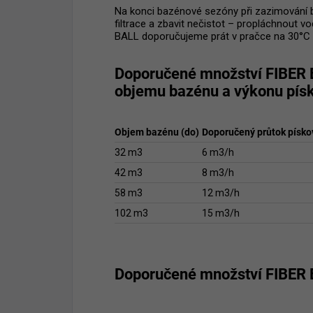
Na konci bazénové sezóny při zazimování ba
filtrace a zbavit nečistot – propláchnout v
BALL doporučujeme prát v pračce na 30°C b
Doporučené množství FIBER B
objemu bazénu a výkonu písk
Objem bazénu (do)
Doporučený průtok pískov
32 m3
6 m3/h
42 m3
8 m3/h
58 m3
12 m3/h
102 m3
15 m3/h
Doporučené množství FIBER B