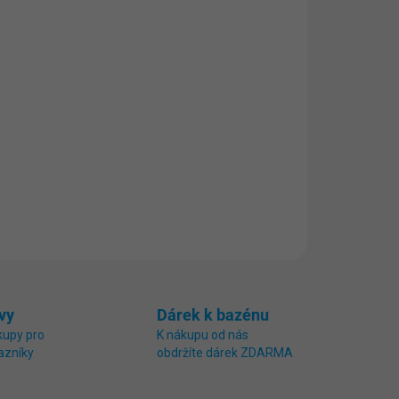
 filtračního materiálu ve formě kuliček, která
tracích a filtrační vložky v kartušových filtracích.
vy
Dárek k bazénu
kupy pro
K nákupu od nás
azníky
obdržíte dárek ZDARMA