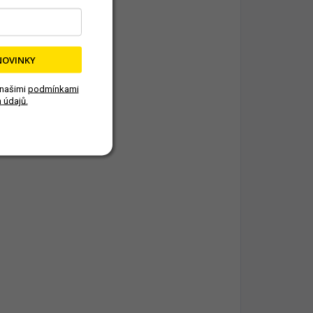
NOVINKY
 našimi
podmínkami
 údajů.