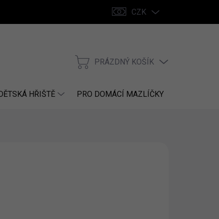
CZK
PRÁZDNÝ KOŠÍK
NÁKUPNÍ
KOŠÍK
DĚTSKÁ HŘIŠTĚ
PRO DOMÁCÍ MAZLÍČKY
NÁHRADNÍ
026