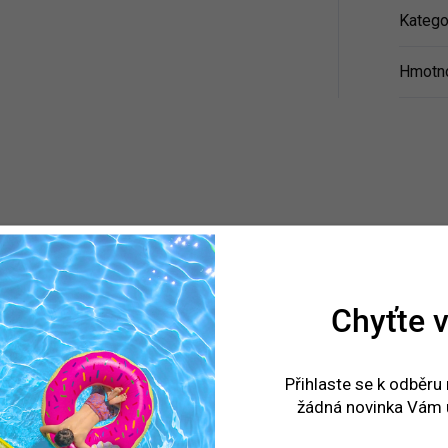
Katego
Hmotn
Chyťte v
Přihlaste se k odběru
žádná novinka Vám 