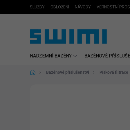
Přejít
SLUŽBY
OBLOŽENÍ
NÁVODY
VĚRNOSTNÍ PRO
na
obsah
NADZEMNÍ BAZÉNY
BAZÉNOVÉ PŘÍSLUŠE
Domů
Bazénové příslušenství
Písková filtrace
Neohodnoceno
Podrobnosti hodn