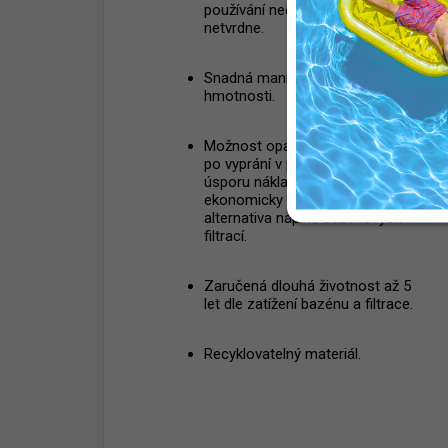
používání nedegraduje ani
netvrdne.
Snadná manipulace díky nízké
hmotnosti.
Možnost opakovaného použití
po vyprání v pračce zajišťuje
úsporu nákladů-dlouhodobě
ekonomicky výhodnější
alternativa náplně bazénových
filtrací.
Zaručená dlouhá životnost až 5
let dle zatížení bazénu a filtrace.
Recyklovatelný materiál.