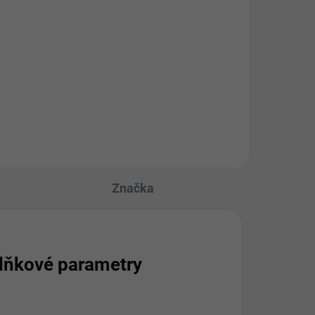
Set pískové filtrace Poolmaster
ter
s průtokem vody 12 m3/h pro
bazény o objemu do 58 m3. Set
Set
obsahuje filtrační jednotku se
6cestným přepínacím ventilem,
em,
bazénové vodní čerpadlo a...
Značka
lňkové parametry