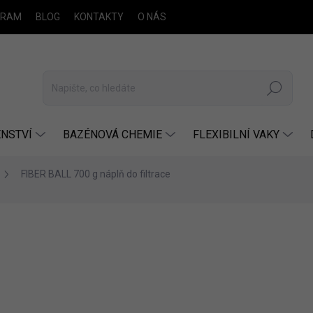
GRAM
BLOG
KONTAKTY
O NÁS
Hledat
NSTVÍ
BAZÉNOVÁ CHEMIE
FLEXIBILNÍ VAKY
FIBER BALL 700 g náplň do filtrace
ocení
ZNAČKA:
POOLMASTER
660 Kč
Měrná
SKLADEM
(2 KS)
cena:
MŮŽEME DORUČIT DO:
12.8.2