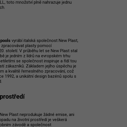
ALL, toto množství plně nahrazuje jednu
ch.
ypools
vyrábí italská společnost New Plast,
la zpracovávat plasty pomocí
0. století. V průběhu let se New Plast stal
je jedním z lídrů na evropském trhu
letími se společnost inspiruje a řídí tou
ostí zákazníků. Základem jejího úspěchu je
ům a kvalitě řemeslného zpracování, což
 roce 1992, a unikátní design bazénů spolu s
.
prostředí
 New Plast neprodukuje žádné emise, ani
opadu na životní prostředí je veškerá
robním závodě a společnost