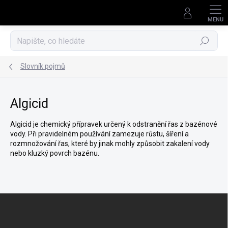
Přejít
na
obsah
Hledat
Slovník pojmů
Algicid
Algicid je chemický přípravek určený k odstranění řas z bazénové
vody. Při pravidelném používání zamezuje růstu, šíření a
rozmnožování řas, které by jinak mohly způsobit zakalení vody
nebo kluzký povrch bazénu.
Z
á
p