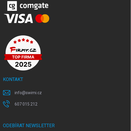
KONTAKT
info
@
swimi.cz
607 015 212
ODEBÍRAT NEWSLETTER