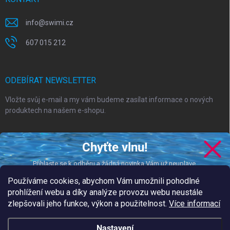
info
@
swimi.cz
607 015 212
ODEBÍRAT NEWSLETTER
Vložte svůj e-mail a my vám budeme zasílat informace o nových
produktech na našem e-shopu.
E-MAIL
Chyťte vlnu!
Přihlaste se k odběru a žádná novinka Vám už neuplave.
Používáme cookies, abychom Vám umožnili pohodlné
Vložením e-mailu souhlasíte s
podmínkami ochrany osobních údajů
prohlížení webu a díky analýze provozu webu neustále
zlepšovali jeho funkce, výkon a použitelnost.
Více informací
CHCI DOSTÁVAT NOVINKY
Přihlásit se
podmínkami ochrany
Nastavení
Vložením e-mailu souhlasíte s našimi