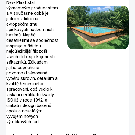
New Plast stal
významným producentem
a v současné době je
jedním z lídrů na
evropském trhu
špičkových nadzemních
bazénů. Napříč
desetiletími se společnost
inspiruje a řídí tou
nejdůležitější filozofií
všech dob: spokojeností
zákazníků. Základem
jejího úspěchu je
pozornost věnovaná
výběru surovin, detailům a
kvalitě řemeslného
zpracování, což vedlo k
získání certifikátu kvality
ISO již v roce 1992, a
unikátní design bazénů
spolu s neustálým
vývojem nových
výrobkových řad.