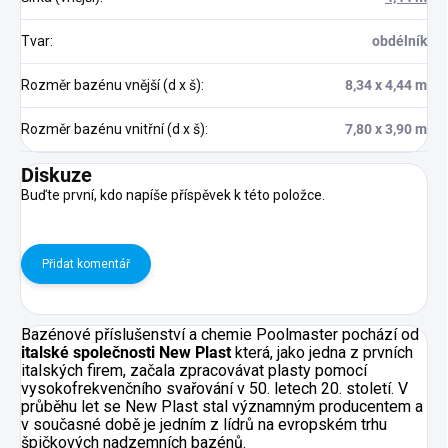
Tvar
:
obdélník
Rozměr bazénu vnější (d x š)
:
8,34 x 4,44 m
Rozměr bazénu vnitřní (d x š)
:
7,80 x 3,90 m
Diskuze
Buďte první, kdo napíše příspěvek k této položce.
Přidat komentář
Bazénové příslušenství a chemie Poolmaster pochází od
italské společnosti New Plast
která, jako jedna z prvních
italských firem, začala zpracovávat plasty pomocí
vysokofrekvenčního svařování v 50. letech 20. století. V
průběhu let se New Plast stal významným producentem a
v současné době je jedním z lídrů na evropském trhu
špičkových nadzemních bazénů.