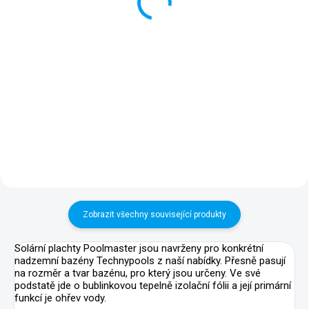
Detail
Detail
Nadzemní bazén 8,26 x 4,36 x
Nadzemní bazén 8,26 x 4,36 x
1,47 m, objem cca 37 m3, bez
1,47 m, objem cca 37 m3, vč.
příslušenství. Váš stávající
kompletního filtračního setu,
bazén po pár letech dosluhuje,
instalační sady, bazénových
přitom písková filtrace je stále
schůdků a sady pro čištění.
v dobré kondici?...
Moderní bazén pro každou
zahradu...
Zobrazit všechny související produkty
Solární plachty Poolmaster jsou navrženy pro konkrétní
nadzemní bazény Technypools z naší nabídky. Přesně pasují
na rozměr a tvar bazénu, pro který jsou určeny. Ve své
podstatě jde o bublinkovou tepelně izolační fólii a její primární
funkcí je ohřev vody.