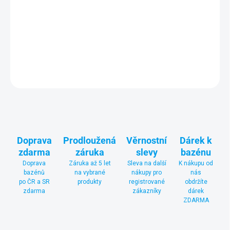
Solární plachta Poolmaster pro nadzemní bazén California TOP
800 o rozměru stran 8,34 x 4,44 m
výrazně zvyšuje využití
slunečního svitu k ohřevu vody v bazénu.
DETAILNÍ INFORMACE
ZEPTAT SE
Doprava
Prodloužená
Věrnostní
Dárek k
zdarma
záruka
slevy
bazénu
Doprava
Záruka až 5 let
Sleva na další
K nákupu od
bazénů
na vybrané
nákupy pro
nás
po ČR a SR
produkty
registrované
obdržíte
zdarma
zákazníky
dárek
ZDARMA