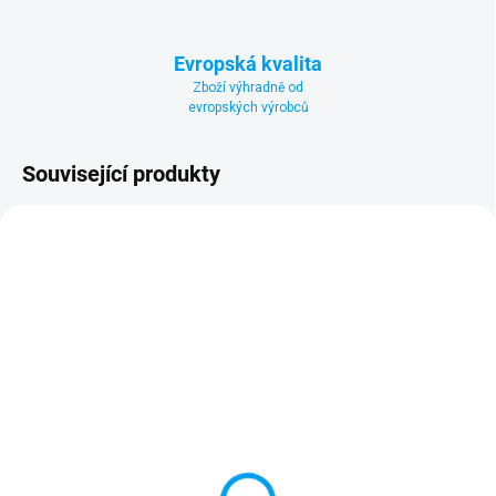
Evropská kvalita
Zboží výhradně od
evropských výrobců
Související produkty
DOPRAVA ZDARMA
DOPRAVA ZDARMA
NÁKUP NA SPLÁTKY
NÁKUP NA SPLÁTKY
SKLADEM U VÝROBCE
SKLADEM U VÝROBCE
Bazén CALIFORNIA TOP
Bazénový set
800
CALIFORNIA TOP 800
+ DÁREK ZDARMA
+ DÁREK ZDARMA