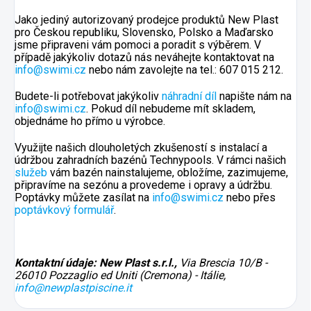
Jako jediný autorizovaný prodejce produktů New Plast
pro Českou republiku, Slovensko, Polsko a Maďarsko
jsme připraveni vám pomoci a poradit s výběrem. V
případě jakýkoliv dotazů nás neváhejte kontaktovat na
info@swimi.cz
nebo nám zavolejte na tel.: 607 015 212.
Budete-li potřebovat jakýkoliv
náhradní díl
napište nám na
info@swimi.cz
. Pokud díl nebudeme mít skladem,
objednáme ho přímo u výrobce.
Využijte našich dlouholetých zkušeností s instalací a
údržbou zahradních bazénů Technypools. V rámci našich
služeb
vám bazén nainstalujeme, obložíme, zazimujeme,
připravíme na sezónu a provedeme i opravy a údržbu.
Poptávky můžete zasílat na
info@swimi.cz
nebo přes
poptávkový formulář
.
Kontaktní údaje: New Plast s.r.l.,
Via Brescia 10/B -
26010 Pozzaglio ed Uniti (Cremona) - Itálie,
info@newplastpiscine.it