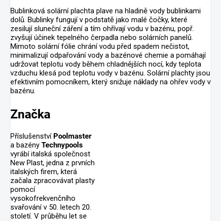
Bublinková solární plachta plave na hladině vody bublinkami
dolů. Bublinky fungují v podstatě jako malé čočky, které
zesilují sluneční záření a tím ohřívají vodu v bazénu, popř.
zvyšují účinek tepelného čerpadla nebo solárních panelů.
Mimoto solární fólie chrání vodu před spadem nečistot,
minimalizují odpařování vody a bazénové chemie a pomáhají
udržovat teplotu vody během chladnějších nocí, kdy teplota
vzduchu klesá pod teplotu vody v bazénu. Solární plachty jsou
efektivním pomocníkem, který snižuje náklady na ohřev vody v
bazénu.
Značka
Příslušenství
Poolmaster
a bazény
Technypools
vyrábí italská společnost
New Plast, jedna z prvních
italských firem, která
začala zpracovávat plasty
pomocí
vysokofrekvenčního
svařování v 50. letech 20.
století. V průběhu let se