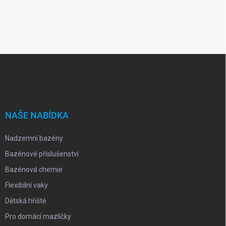
Z
á
p
a
t
í
NAŠE NABÍDKA
Nadzemní bazény
Bazénové příslušenství
Bazénová chemie
Flexibilní vaky
Dětská hřiště
Pro domácí mazlíčky