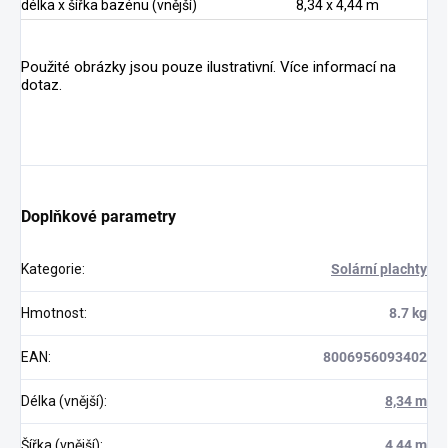
délka x šířka bazénu (vnější)
8,34 x 4,44 m
Použité obrázky jsou pouze ilustrativní. Více informací na
dotaz.
Doplňkové parametry
Kategorie
:
Solární plachty
Hmotnost
:
8.7 kg
EAN
:
8006956093402
Délka (vnější)
:
8,34 m
Šířka (vnější)
:
4,44 m