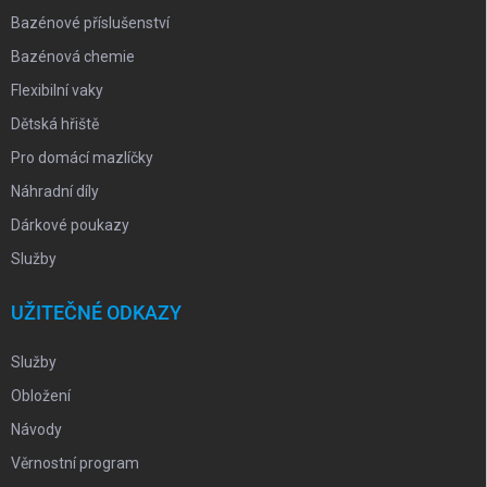
ý
Bazénové příslušenství
p
i
Bazénová chemie
s
u
Flexibilní vaky
Dětská hřiště
Pro domácí mazlíčky
Náhradní díly
Dárkové poukazy
Služby
UŽITEČNÉ ODKAZY
Služby
Obložení
Návody
Věrnostní program