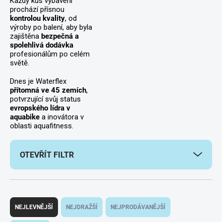
Každý kus vybavení
prochází přísnou
kontrolou kvality
, od
výroby po balení, aby byla
zajištěna
bezpečná a
spolehlivá dodávka
profesionálům po celém
světě.
Dnes je Waterflex
přítomná ve 45 zemích
,
potvrzující svůj status
evropského lídra v
aquabike
a inovátora v
oblasti aquafitness.
OTEVŘÍT FILTR
Ř
a
NEJLEVNĚJŠÍ
NEJDRAŽŠÍ
NEJPRODÁVANĚJŠÍ
z