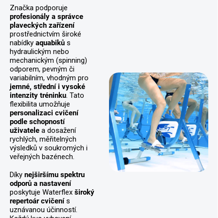
Značka podporuje
profesionály a správce
plaveckých zařízení
prostřednictvím široké
nabídky
aquabiků
s
hydraulickým nebo
mechanickým (spinning)
odporem, pevným či
variabilním, vhodným pro
jemné, střední i vysoké
intenzity tréninku
. Tato
flexibilita umožňuje
personalizaci cvičení
podle schopností
uživatele
a dosažení
rychlých, měřitelných
výsledků v soukromých i
veřejných bazénech.
Díky
nejširšímu spektru
odporů a nastavení
poskytuje Waterflex
široký
repertoár cvičení
s
uznávanou účinností.