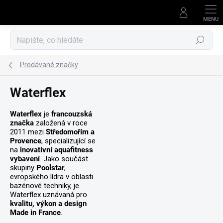
Přejít
na
obsah
Hledat
Prodávané značky
Waterflex
Waterflex
je
francouzská
značka
založená v roce
2011 mezi
Středomořím a
Provence
, specializující se
na
inovativní aquafitness
vybavení
. Jako součást
skupiny
Poolstar
,
evropského lídra v oblasti
bazénové techniky, je
Waterflex uznávaná pro
kvalitu, výkon a design
Made in France
.