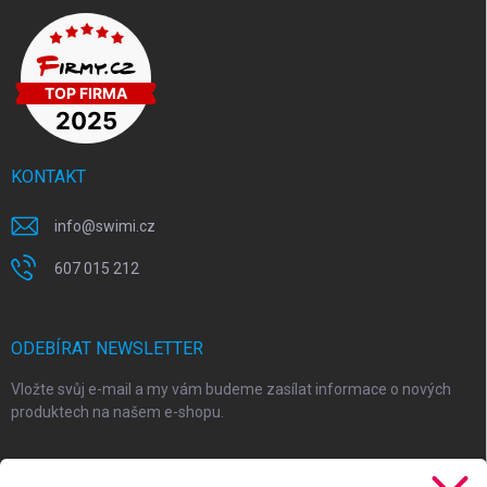
KONTAKT
info
@
swimi.cz
607 015 212
ODEBÍRAT NEWSLETTER
Vložte svůj e-mail a my vám budeme zasílat informace o nových
produktech na našem e-shopu.
E-MAIL