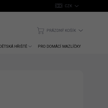
CZK
PRÁZDNÝ KOŠÍK
NÁKUPNÍ
KOŠÍK
DĚTSKÁ HŘIŠTĚ
PRO DOMÁCÍ MAZLÍČKY
NÁHRADNÍ