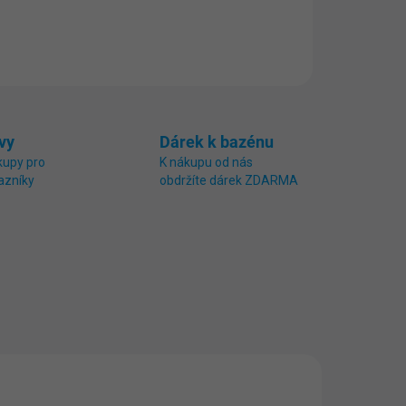
vy
Dárek k bazénu
kupy pro
K nákupu od nás
azníky
obdržíte dárek ZDARMA
SP10
0001