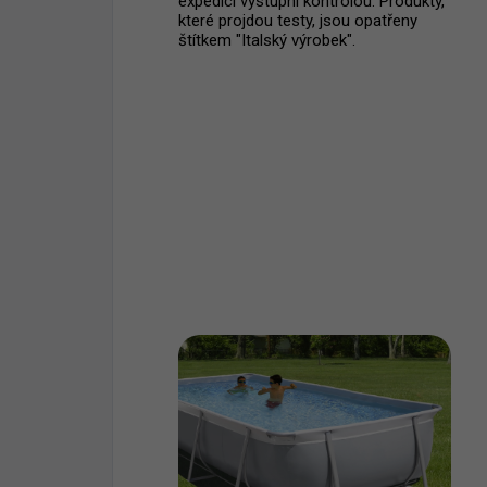
expedicí výstupní kontrolou. Produkty,
které projdou testy, jsou opatřeny
štítkem "Italský výrobek".