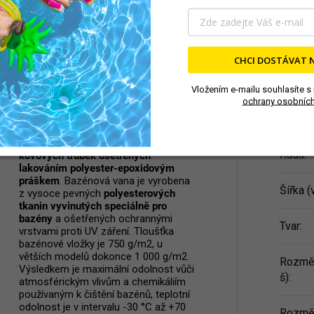
Italský výrobek a
Délka (
evropská kvalita
Hloubk
CHCI DOSTÁVAT 
Bazén je vyroben v italském
Objem
:
Vložením e-mailu souhlasíte s
certifikovaném závodě s dlouholetou
ochrany osobních
tradicí. K výrobě byly použity výhradně
materiály s evropskými certifikáty.
Produk
Samonosná konstrukce bazénu je
vyrobena z
žárově pozinkovaných
Řada
:
kovových trubek ošetřených
lakováním polyester-epoxidovým
práškem
. Bazénová vana je vyrobena
Šířka (
z vysoce pevných
polyesterových
tkanin vyvinutých speciálně pro
bazény
a ošetřených ochrannými
Tvar
:
vrstvami proti UV záření. Tloušťka
bazénové vložky je 750 g/m2, u
větších modelů dokonce 1 000 g/m2.
Rozměr
Výsledkem je maximální odolnost vůči
š)
:
atmosférickým vlivům a chemikáliím
používaným k čištění bazénů, teplotní
odolnost je v intervalu -30 °C až +70
Rozměr