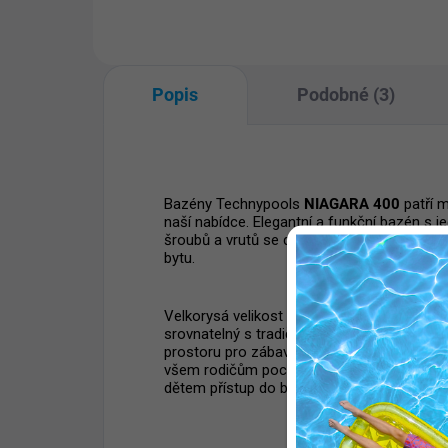
baz
rozptyl akumulovaného tepla.
Popis
Podobné (3)
Bazény Technypools
NIAGARA 400
patří 
naší nabídce. Elegantní a funkční bazén s 
šroubů a vrutů se dokonale hodí do každé 
bytu.
Velkorysá velikost i hloubka bazénu (1,25 m
srovnatelný s tradičním zapuštěným bazé
prostoru pro zábavu a vodní radovánky. V
všem rodičům pocit klidu a bezpečí, pouh
dětem přístup do bazénu a výrazně se tak s