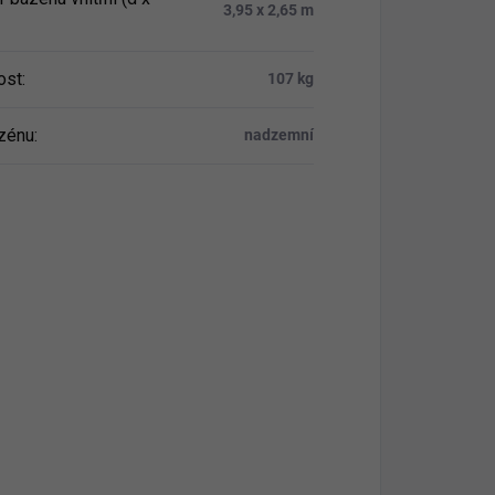
3,95 x 2,65 m
ost
:
107 kg
zénu
:
nadzemní