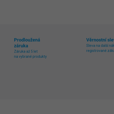
DETAILNÍ INFORMACE
ZEPTAT SE
Prodloužená
Věrnostní sle
záruka
Sleva na další ná
registrované zák
Záruka až 5 let
na vybrané produkty
0447