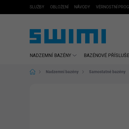
Přejít
SLUŽBY
OBLOŽENÍ
NÁVODY
VĚRNOSTNÍ PRO
na
obsah
NADZEMNÍ BAZÉNY
BAZÉNOVÉ PŘÍSLUŠE
Domů
Nadzemní bazény
Samostatné bazény
Neohodnoceno
Podrobnosti hodn
DOPRAVA ZDARMA
NÁKUP NA SPLÁTKY