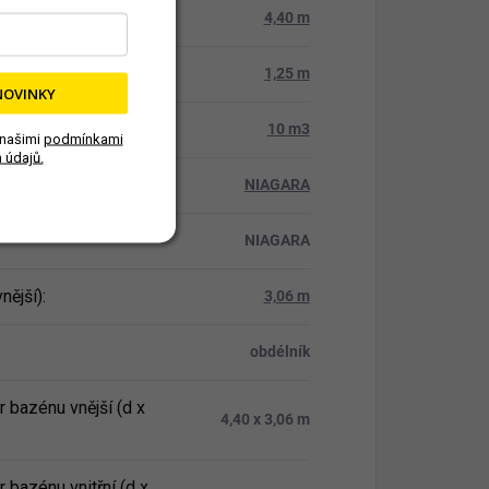
vnější)
:
4,40 m
a
:
1,25 m
NOVINKY
10 m3
 našimi
podmínkami
 údajů.
tová řada
:
NIAGARA
NIAGARA
vnější)
:
3,06 m
obdélník
 bazénu vnější (d x
4,40 x 3,06 m
 bazénu vnitřní (d x