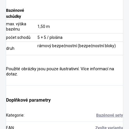
Bazénové
schůdky
max. výška
1,50 m
bazénu
počet schodů
5 + 5 / plošina
rámový bezpečnostní (bezpečnostní bloky)
druh
Použité obrázky jsou pouze ilustrativní. Více informací na
dotaz.
Doplňkové parametry
Kategorie
:
Bazénové sety
EAN
:
Zvolte variantu