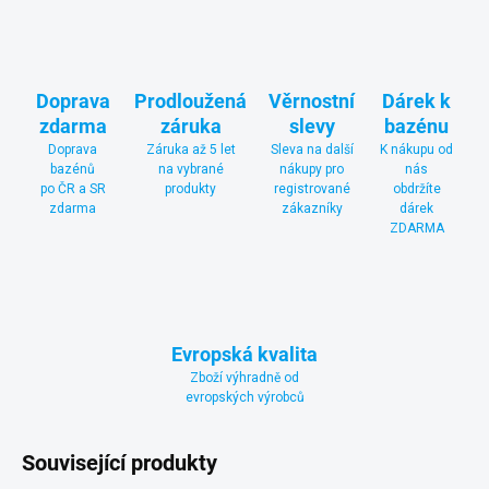
Doprava
Prodloužená
Věrnostní
Dárek k
zdarma
záruka
slevy
bazénu
Doprava
Záruka až 5 let
Sleva na další
K nákupu od
bazénů
na vybrané
nákupy pro
nás
po ČR a SR
produkty
registrované
obdržíte
zdarma
zákazníky
dárek
ZDARMA
Evropská kvalita
Zboží výhradně od
evropských výrobců
Související produkty