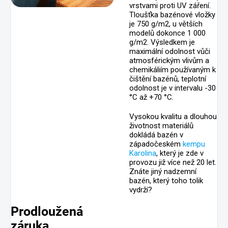
vrstvami proti UV záření.
Tloušťka bazénové vložky
je 750 g/m2, u větších
modelů dokonce 1 000
g/m2. Výsledkem je
maximální odolnost vůči
atmosférickým vlivům a
chemikáliím používaným k
čištění bazénů, teplotní
odolnost je v intervalu -30
°C až +70 °C.
Vysokou kvalitu a dlouhou
životnost materiálů
dokládá bazén v
západočeském
kempu
Karolina
, který je zde v
provozu již více než 20 let.
Znáte jiný nadzemní
bazén, který toho tolik
vydrží?
Prodloužená
záruka