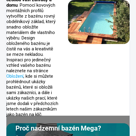
domu
. Pomocí kovových
montážních profilů
vytvoříte z bazénu rovný
obdélníkový základ, který
snadno obložíte
materiálem dle vlastního
výběru. Design
obloženého bazénu je
čistě na vás a kreativitě
se meze nekladou.
Inspiraci pro jedinečný
vzhled vašeho bazénu
naleznete na stránce
Obložení
, kde si můžete
prohlédnout ukázky
bazénů, které si obložili
sami zákazníci, a dále i
ukázky našich prací, které
jsme dodali v předchozích
letech našim zákazníkům
jako bazén na klíč.
Proč nadzemní bazén Mega?