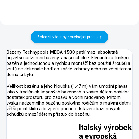
Zobrazit všechny související produkty
Bazény Technypools
MEGA 1500
patří mezi absolutně
největší nadzemní bazény v naší nabídce. Elegantní a funkční
bazén s jednoduchou a rychlou montáží bez použití šroubů a
vrutů se dokonale hodí do každé zahrady nebo na větší terasu
domu či bytu.
Velikost bazénu a jeho hloubka (1,47 m) vám umožní plavat
jako v tradičních kopaných bazénech a vašim dětem nabídne
dostatek prostoru pro zábavu a vodní radovánky. Přitom
výška nadzemního bazénu poskytne rodičům s malými dětmi
větší pocit klidu a bezpečí, pouhé odstavení bazénových
schůdků omezí dětem přístup do bazénu.
Italský výrobek
a evropská