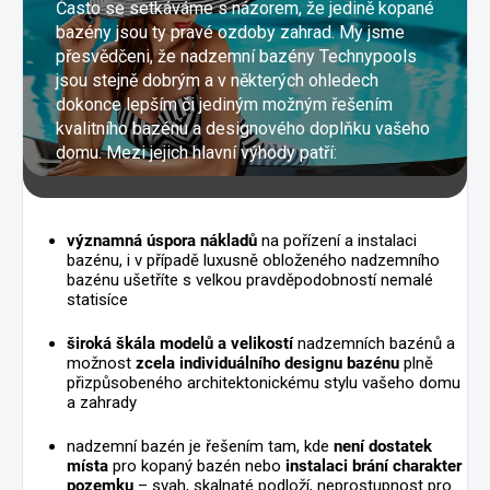
Často se setkáváme s názorem, že jedině kopané
bazény jsou ty pravé ozdoby zahrad. My jsme
přesvědčeni, že nadzemní bazény Technypools
jsou stejně dobrým a v některých ohledech
dokonce lepším či jediným možným řešením
kvalitního bazénu a designového doplňku vašeho
domu. Mezi jejich hlavní výhody patří:
významná úspora nákladů
na pořízení a instalaci
bazénu, i v případě luxusně obloženého nadzemního
bazénu ušetříte s velkou pravděpodobností nemalé
statisíce
široká škála modelů a velikostí
nadzemních bazénů a
možnost
zcela individuálního designu bazénu
plně
přizpůsobeného architektonickému stylu vašeho domu
a zahrady
nadzemní bazén je řešením tam, kde
není dostatek
místa
pro kopaný bazén nebo
instalaci brání charakter
pozemku
– svah, skalnaté podloží, neprostupnost pro