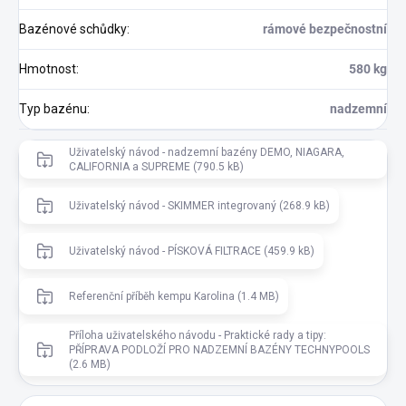
Bazénové schůdky
:
rámové bezpečnostní
Hmotnost
:
580 kg
Typ bazénu
:
nadzemní
Uživatelský návod - nadzemní bazény DEMO, NIAGARA,
CALIFORNIA a SUPREME (790.5 kB)
Uživatelský návod - SKIMMER integrovaný (268.9 kB)
Uživatelský návod - PÍSKOVÁ FILTRACE (459.9 kB)
Referenční příběh kempu Karolina (1.4 MB)
Příloha uživatelského návodu - Praktické rady a tipy:
PŘÍPRAVA PODLOŽÍ PRO NADZEMNÍ BAZÉNY TECHNYPOOLS
(2.6 MB)