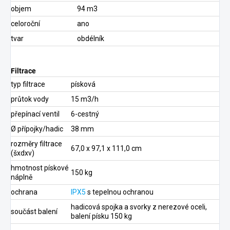
objem
94 m3
celoroční
ano
tvar
obdélník
Filtrace
typ filtrace
písková
průtok vody
15 m3/h
přepínací ventil
6-cestný
Ø přípojky/hadic
38 mm
rozměry filtrace
67,0 x 97,1 x 111,0 cm
(šxdxv)
hmotnost pískové
150 kg
náplně
ochrana
IPX5
s tepelnou ochranou
hadicová spojka a svorky z nerezové oceli,
součást balení
balení písku 150 kg