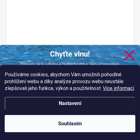
Chyťte vlnu!
Přihlaste se k odběru a žádná novinka Vám už neuplave.
Používáme cookies, abychom Vám umožnili pohodlné
prohlížení webu a díky analýze provozu webu neustále
zlepšovali jeho funkce, výkon a použitelnost.
Více informací
CHCI DOSTÁVAT NOVINKY
podmínkami ochrany
Nastavení
Vložením e-mailu souhlasíte s našimi
osobních údajů.
Souhlasím
Diskuze
NOVINKY
Buďte první, kdo napíše příspěvek k této položce.