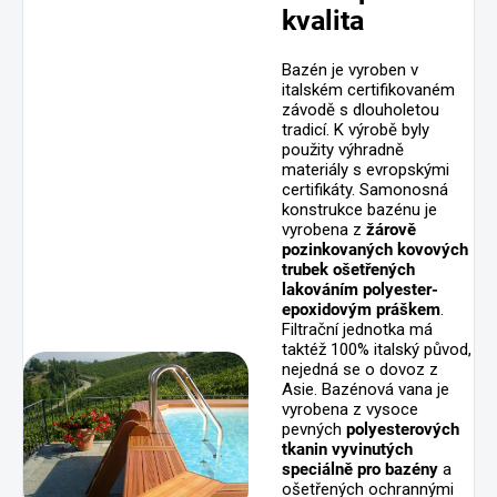
kvalita
Bazén je vyroben v
italském certifikovaném
závodě s dlouholetou
tradicí. K výrobě byly
použity výhradně
materiály s evropskými
certifikáty. Samonosná
konstrukce bazénu je
vyrobena z
žárově
pozinkovaných kovových
trubek ošetřených
lakováním polyester-
epoxidovým práškem
.
Filtrační jednotka má
taktéž 100% italský původ,
nejedná se o dovoz z
Asie. Bazénová vana je
vyrobena z vysoce
pevných
polyesterových
tkanin vyvinutých
speciálně pro bazény
a
ošetřených ochrannými