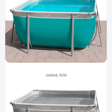
zelená /bílá