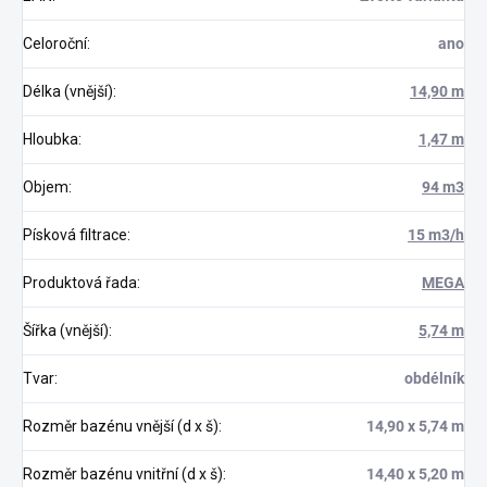
Celoroční
:
ano
Délka (vnější)
:
14,90 m
Hloubka
:
1,47 m
Objem
:
94 m3
Písková filtrace
:
15 m3/h
Produktová řada
:
MEGA
Šířka (vnější)
:
5,74 m
Tvar
:
obdélník
Rozměr bazénu vnější (d x š)
:
14,90 x 5,74 m
Rozměr bazénu vnitřní (d x š)
:
14,40 x 5,20 m