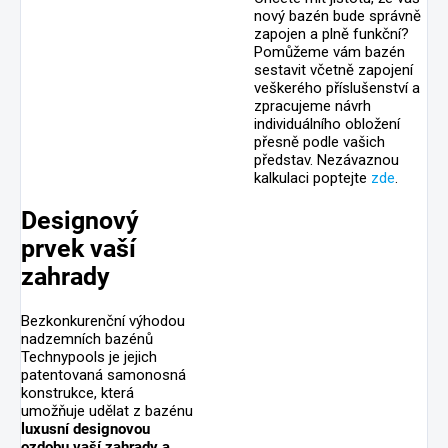
nový bazén bude správně
zapojen a plně funkční?
Pomůžeme vám bazén
sestavit včetně zapojení
veškerého příslušenství a
zpracujeme návrh
individuálního obložení
přesně podle vašich
představ. Nezávaznou
kalkulaci poptejte
zde
.
Designový
prvek vaší
zahrady
Bezkonkurenční výhodou
nadzemních bazénů
Technypools je jejich
patentovaná samonosná
konstrukce, která
umožňuje udělat z bazénu
luxusní designovou
ozdobu vaší zahrady a