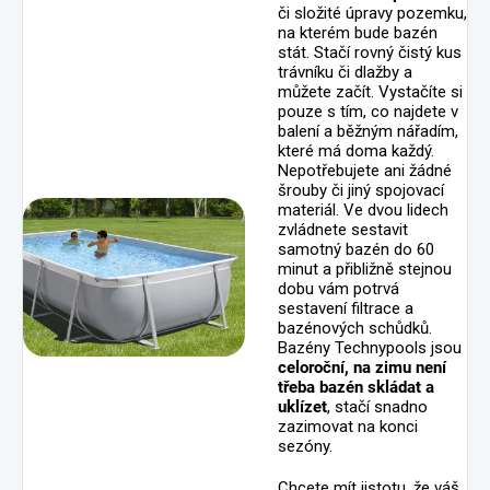
či složité úpravy pozemku,
na kterém bude bazén
stát. Stačí rovný čistý kus
trávníku či dlažby a
můžete začít. Vystačíte si
pouze s tím, co najdete v
balení a běžným nářadím,
které má doma každý.
Nepotřebujete ani žádné
šrouby či jiný spojovací
materiál. Ve dvou lidech
zvládnete sestavit
samotný bazén do 60
minut a přibližně stejnou
dobu vám potrvá
sestavení filtrace a
bazénových schůdků.
Bazény Technypools jsou
celoroční, na zimu není
třeba bazén skládat a
uklízet
, stačí snadno
zazimovat na konci
sezóny.
Chcete mít jistotu, že váš