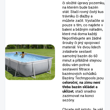
či složité úpravy pozemku,
na kterém bude bazén
stát. Stačí rovný čistý kus
trávníku či dlažby a
můžete začít. Vystačíte si
pouze s tím, co najdete v
balení a běžným nářadím,
které má doma každý.
Nepotřebujete ani žádné
šrouby či jiný spojovací
materiál. Ve dvou lidech
zvládnete sestavit
samotný bazén do 60
minut a přibližně stejnou
dobu vám potrvá
sestavení filtrace a
bazénových schůdků.
Bazény Technypools jsou
celoroční, na zimu není
třeba bazén skládat a
uklízet
, stačí snadno
zazimovat na konci
sezóny.
Chcete mít jistotu, že váš