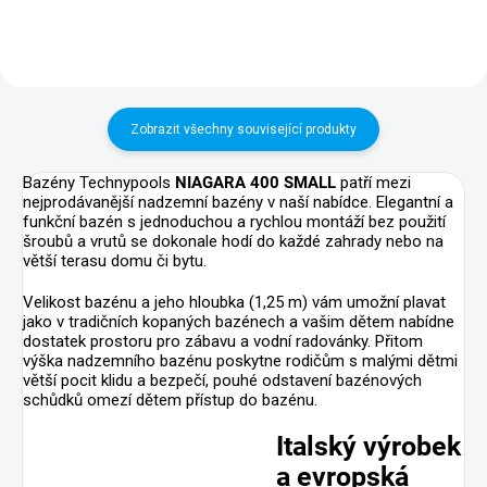
rozptyl akumulovaného tepla.
bazénu.
Zobrazit všechny související produkty
Bazény Technypools
NIAGARA 400 SMALL
patří mezi
nejprodávanější nadzemní bazény v naší nabídce. Elegantní a
funkční bazén s jednoduchou a rychlou montáží bez použití
šroubů a vrutů se dokonale hodí do každé zahrady nebo na
větší terasu domu či bytu.
Velikost bazénu a jeho hloubka (1,25 m) vám umožní plavat
jako v tradičních kopaných bazénech a vašim dětem nabídne
dostatek prostoru pro zábavu a vodní radovánky. Přitom
výška nadzemního bazénu poskytne rodičům s malými dětmi
větší pocit klidu a bezpečí, pouhé odstavení bazénových
schůdků omezí dětem přístup do bazénu.
Italský výrobek
a evropská