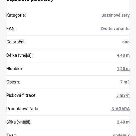
Kategorie
:
Bazénové sety
EAN
:
Zvolte variantu
Celoroční
:
ano
Délka (vnější)
:
4,40 m
Hloubka
:
1,25 m
Objem
:
7 m3
Písková filtrace
:
5 m3/h
Produktová řada
:
NIAGARA
Šířka (vnější)
:
2,40 m
Tvar
:
obdélník