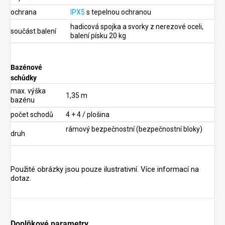
ochrana
IPX5
s tepelnou ochranou
hadicová spojka a svorky z nerezové oceli,
součást balení
balení písku 20 kg
Bazénové
schůdky
max. výška
1,35 m
bazénu
počet schodů
4 + 4 / plošina
rámový bezpečnostní (bezpečnostní bloky)
druh
Použité obrázky jsou pouze ilustrativní. Více informací na
dotaz.
Doplňkové parametry