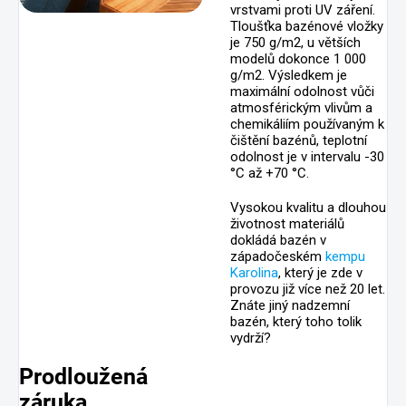
vrstvami proti UV záření.
Tloušťka bazénové vložky
je 750 g/m2, u větších
modelů dokonce 1 000
g/m2. Výsledkem je
maximální odolnost vůči
atmosférickým vlivům a
chemikáliím používaným k
čištění bazénů, teplotní
odolnost je v intervalu -30
°C až +70 °C.
Vysokou kvalitu a dlouhou
životnost materiálů
dokládá bazén v
západočeském
kempu
Karolina
, který je zde v
provozu již více než 20 let.
Znáte jiný nadzemní
bazén, který toho tolik
vydrží?
Prodloužená
záruka