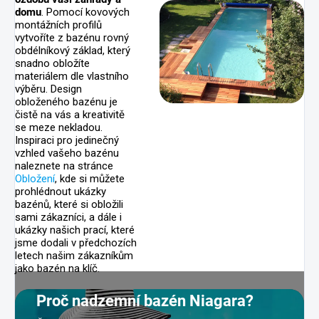
domu
. Pomocí kovových
montážních profilů
vytvoříte z bazénu rovný
obdélníkový základ, který
snadno obložíte
materiálem dle vlastního
výběru. Design
obloženého bazénu je
čistě na vás a kreativitě
se meze nekladou.
Inspiraci pro jedinečný
vzhled vašeho bazénu
naleznete na stránce
Obložení
, kde si můžete
prohlédnout ukázky
bazénů, které si obložili
sami zákazníci, a dále i
ukázky našich prací, které
jsme dodali v předchozích
letech našim zákazníkům
jako bazén na klíč.
Proč nadzemní bazén Niagara?