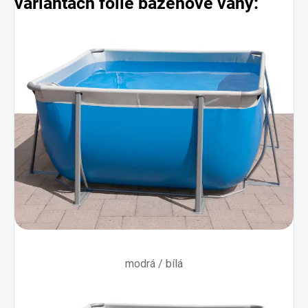
variantách fólie
bazénové vany:
modrá / bílá