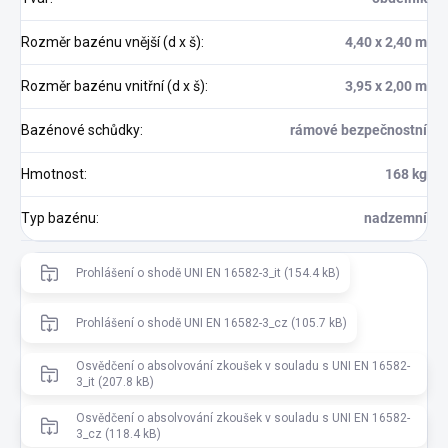
Rozměr bazénu vnější (d x š)
:
4,40 x 2,40 m
Rozměr bazénu vnitřní (d x š)
:
3,95 x 2,00 m
Bazénové schůdky
:
rámové bezpečnostní
Hmotnost
:
168 kg
Typ bazénu
:
nadzemní
Prohlášení o shodě UNI EN 16582-3_it (154.4 kB)
Prohlášení o shodě UNI EN 16582-3_cz (105.7 kB)
Osvědčení o absolvování zkoušek v souladu s UNI EN 16582-
3_it (207.8 kB)
Osvědčení o absolvování zkoušek v souladu s UNI EN 16582-
3_cz (118.4 kB)