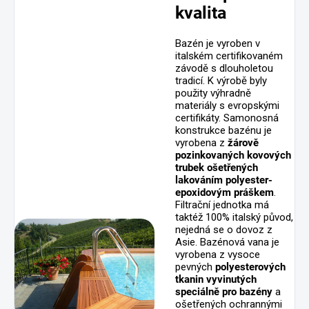
kvalita
Bazén je vyroben v
italském certifikovaném
závodě s dlouholetou
tradicí. K výrobě byly
použity výhradně
materiály s evropskými
certifikáty. Samonosná
konstrukce bazénu je
vyrobena z
žárově
pozinkovaných kovových
trubek ošetřených
lakováním polyester-
epoxidovým práškem
.
Filtrační jednotka má
taktéž 100% italský původ,
nejedná se o dovoz z
Asie. Bazénová vana je
vyrobena z vysoce
pevných
polyesterových
tkanin vyvinutých
speciálně pro bazény
a
ošetřených ochrannými