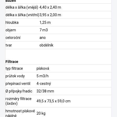
Bazén
délka x šířka (vnější)
4,40 x 2,40 m
délka x šířka (vnitřní)
3,95 x 2,00 m
hloubka
1,25 m
objem
7 m3
celoroční
ano
tvar
obdélník
Filtrace
typ filtrace
písková
průtok vody
5 m3/h
přepínací ventil
4-cestný
Ø přípojky/hadic
32/38 mm
rozměry filtrace
49,5 x 73,5 x 59,0 cm
(šxdxv)
hmotnost pískové
20 kg
náplně