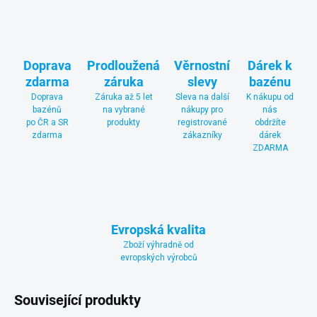
Doprava
Prodloužená
Věrnostní
Dárek k
zdarma
záruka
slevy
bazénu
Doprava
Záruka až 5 let
Sleva na další
K nákupu od
bazénů
na vybrané
nákupy pro
nás
po ČR a SR
produkty
registrované
obdržíte
zdarma
zákazníky
dárek
ZDARMA
Evropská kvalita
Zboží výhradně od
evropských výrobců
Související produkty