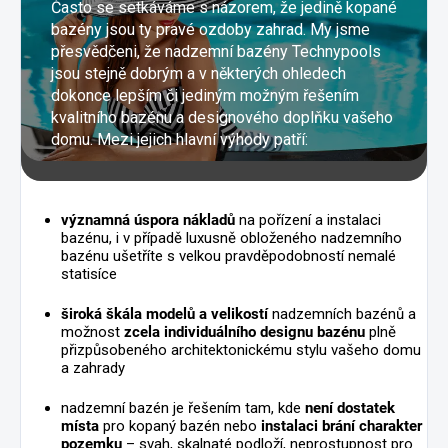
Často se setkáváme s názorem, že jedině kopané
bazény jsou ty pravé ozdoby zahrad. My jsme
přesvědčeni, že nadzemní bazény Technypools
jsou stejně dobrým a v některých ohledech
dokonce lepším či jediným možným řešením
kvalitního bazénu a designového doplňku vašeho
domu. Mezi jejich hlavní výhody patří:
významná úspora nákladů
na pořízení a instalaci
bazénu, i v případě luxusně obloženého nadzemního
bazénu ušetříte s velkou pravděpodobností nemalé
statisíce
široká škála modelů a velikostí
nadzemních bazénů a
možnost
zcela individuálního designu bazénu
plně
přizpůsobeného architektonickému stylu vašeho domu
a zahrady
nadzemní bazén je řešením tam, kde
není dostatek
místa
pro kopaný bazén nebo
instalaci brání charakter
pozemku
– svah, skalnaté podloží, neprostupnost pro