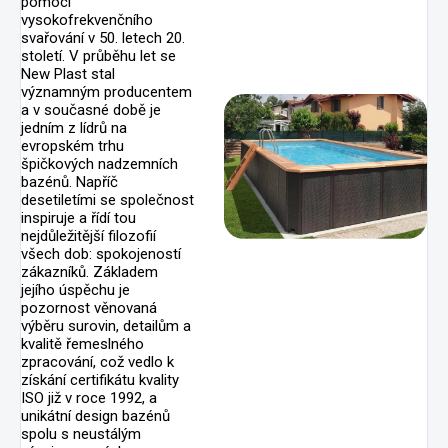
pomocí
vysokofrekvenčního
svařování v 50. letech 20.
století. V průběhu let se
New Plast stal
významným producentem
a v současné době je
jedním z lídrů na
evropském trhu
špičkových nadzemních
bazénů. Napříč
desetiletími se společnost
inspiruje a řídí tou
nejdůležitější filozofií
všech dob: spokojeností
zákazníků. Základem
jejího úspěchu je
pozornost věnovaná
výběru surovin, detailům a
kvalitě řemeslného
zpracování, což vedlo k
získání certifikátu kvality
ISO již v roce 1992, a
unikátní design bazénů
spolu s neustálým