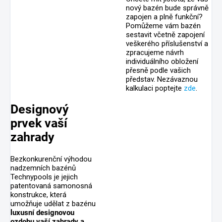
nový bazén bude správně
zapojen a plně funkční?
Pomůžeme vám bazén
sestavit včetně zapojení
veškerého příslušenství a
zpracujeme návrh
individuálního obložení
přesně podle vašich
představ. Nezávaznou
kalkulaci poptejte
zde
.
Designový
prvek vaší
zahrady
Bezkonkurenční výhodou
nadzemních bazénů
Technypools je jejich
patentovaná samonosná
konstrukce, která
umožňuje udělat z bazénu
luxusní designovou
ozdobu vaší zahrady a