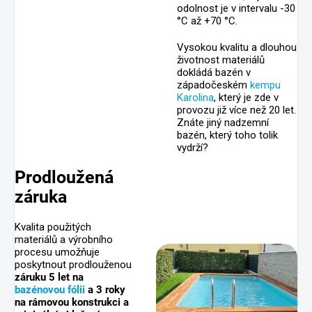
odolnost je v intervalu -30
°C až +70 °C.
Vysokou kvalitu a dlouhou
životnost materiálů
dokládá bazén v
západočeském
kempu
Karolina
, který je zde v
provozu již více než 20 let.
Znáte jiný nadzemní
bazén, který toho tolik
vydrží?
Prodloužená
záruka
Kvalita použitých
materiálů a výrobního
procesu umožňuje
poskytnout prodlouženou
záruku 5 let na
bazénovou fólii
a 3 roky
na rámovou konstrukci a