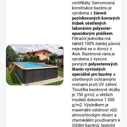
certifikáty. Samonosná
konstrukce bazénu je
vyrobena z
žárově
pozinkovaných kovových
trubek ošetřených
lakováním polyester-
epoxidovým práškem
.
Filtrační jednotka má
taktéž 100% italský původ,
nejedná se o dovoz z
Asie. Bazénová vana je
vyrobena z vysoce
pevných
polyesterových
tkanin vyvinutých
speciálně pro bazény
a
ošetřených ochrannými
vrstvami proti UV záření.
Tloušťka bazénové vložky
je 750 g/m2, u větších
modelů dokonce 1 000
g/m2. Výsledkem je
maximální odolnost vůči
atmosférickým vlivům a
chemikáliím používaným k
čištění bazénů, teplotní