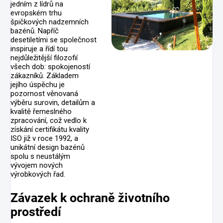
jedním z lídrů na
evropském trhu
špičkových nadzemních
bazénů. Napříč
desetiletími se společnost
inspiruje a řídí tou
nejdůležitější filozofií
všech dob: spokojeností
zákazníků. Základem
jejího úspěchu je
pozornost věnovaná
výběru surovin, detailům a
kvalitě řemeslného
zpracování, což vedlo k
získání certifikátu kvality
ISO již v roce 1992, a
unikátní design bazénů
spolu s neustálým
vývojem nových
výrobkových řad.
Závazek k ochraně životního
prostředí