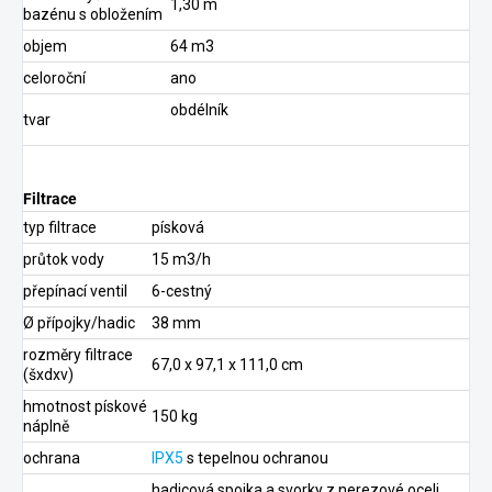
1,30 m
bazénu s obložením
objem
64 m3
celoroční
ano
obdélník
tvar
Filtrace
typ filtrace
písková
průtok vody
15 m3/h
přepínací ventil
6-cestný
Ø přípojky/hadic
38 mm
rozměry filtrace
67,0 x 97,1 x 111,0 cm
(šxdxv)
hmotnost pískové
150 kg
náplně
ochrana
IPX5
s tepelnou ochranou
hadicová spojka a svorky z nerezové oceli,