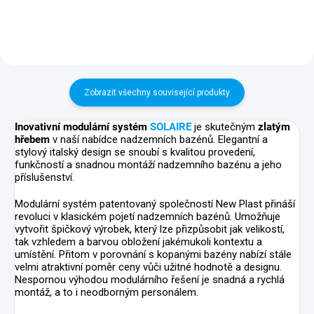
sestavení i...
Zobrazit všechny související produkty
Inovativní modulární systém
SOLAIRE
je skutečným
zlatým
hřebem
v naší nabídce nadzemních bazénů. Elegantní a
stylový italský design se snoubí s kvalitou provedení,
funkčností a snadnou montáží nadzemního bazénu a jeho
příslušenství.
Modulární systém patentovaný společností New Plast přináší
revoluci v klasickém pojetí nadzemních bazénů. Umožňuje
vytvořit špičkový výrobek, který lze přizpůsobit jak velikostí,
tak vzhledem a barvou obložení jakémukoli kontextu a
umístění. Přitom v porovnání s kopanými bazény nabízí stále
velmi atraktivní poměr ceny vůči užitné hodnotě a designu.
Nespornou výhodou modulárního řešení je snadná a rychlá
montáž, a to i neodborným personálem.