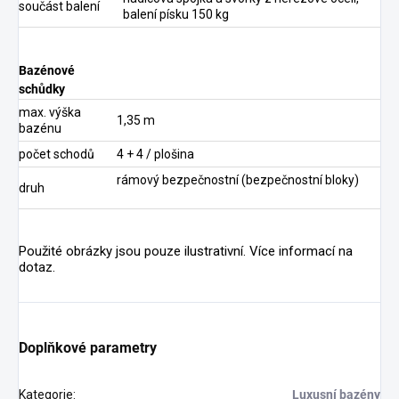
součást balení
balení písku 150 kg
Bazénové
schůdky
max. výška
1,35 m
bazénu
počet schodů
4 + 4 / plošina
rámový bezpečnostní (bezpečnostní bloky)
druh
Použité obrázky jsou pouze ilustrativní. Více informací na
dotaz.
Doplňkové parametry
Kategorie
:
Luxusní bazény