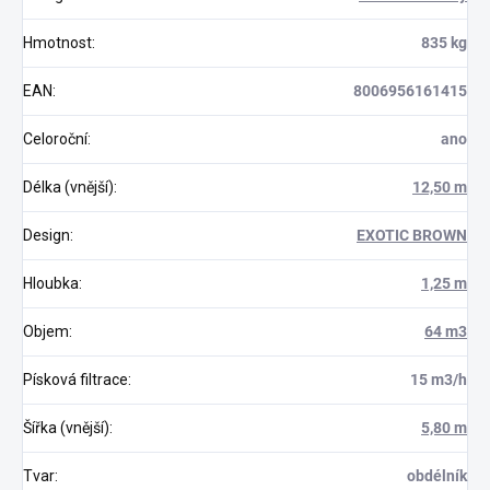
Hmotnost
:
835 kg
EAN
:
8006956161415
Celoroční
:
ano
Délka (vnější)
:
12,50 m
Design
:
EXOTIC BROWN
Hloubka
:
1,25 m
Objem
:
64 m3
Písková filtrace
:
15 m3/h
Šířka (vnější)
:
5,80 m
Tvar
:
obdélník