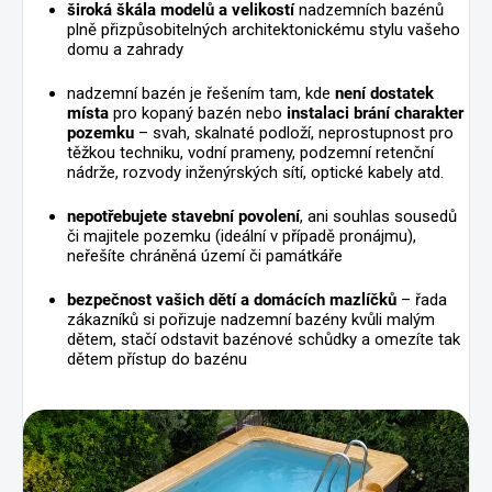
široká škála modelů a velikostí
nadzemních bazénů
plně přizpůsobitelných architektonickému stylu vašeho
domu a zahrady
nadzemní bazén je řešením tam, kde
není dostatek
místa
pro kopaný bazén nebo
instalaci brání charakter
pozemku
– svah, skalnaté podloží, neprostupnost pro
těžkou techniku, vodní prameny, podzemní retenční
nádrže, rozvody inženýrských sítí, optické kabely atd.
nepotřebujete stavební povolení
, ani souhlas sousedů
či majitele pozemku (ideální v případě pronájmu),
neřešíte chráněná území či památkáře
bezpečnost vašich dětí a domácích mazlíčků
– řada
zákazníků si pořizuje nadzemní bazény kvůli malým
dětem, stačí odstavit bazénové schůdky a omezíte tak
dětem přístup do bazénu