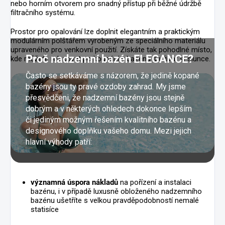
nebo horním otvorem pro snadný přístup při běžné údržbě
filtračního systému.
Prostor pro opalování lze doplnit elegantním a praktickým
modulárním polštářem vyrobeným ze speciálního materiálu
upraveného pro venkovní použití. Získáte tak pohodlné místo,
Proč nadzemní bazén ELEGANCE?
kde můžete relaxovat po koupání v bazénu a užívat si slunce.
Často se setkáváme s názorem, že jedině kopané
bazény jsou ty pravé ozdoby zahrad. My jsme
přesvědčeni, že nadzemní bazény jsou stejně
dobrým a v některých ohledech dokonce lepším
či jediným možným řešením kvalitního bazénu a
designového doplňku vašeho domu. Mezi jejich
hlavní výhody patří:
významná úspora nákladů
na pořízení a instalaci
bazénu, i v případě luxusně obloženého nadzemního
bazénu ušetříte s velkou pravděpodobností nemalé
statisíce