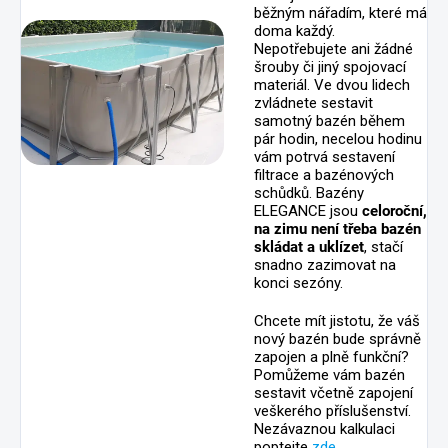
běžným nářadím, které má
doma každý.
Nepotřebujete ani žádné
šrouby či jiný spojovací
materiál. Ve dvou lidech
zvládnete sestavit
samotný bazén během
pár hodin, necelou hodinu
vám potrvá sestavení
filtrace a bazénových
schůdků. Bazény
ELEGANCE jsou
celoroční,
na zimu není třeba bazén
skládat a uklízet
, stačí
snadno zazimovat na
konci sezóny.
Chcete mít jistotu, že váš
nový bazén bude správně
zapojen a plně funkční?
Pomůžeme vám bazén
sestavit včetně zapojení
veškerého příslušenství.
Nezávaznou kalkulaci
poptejte
zde
.