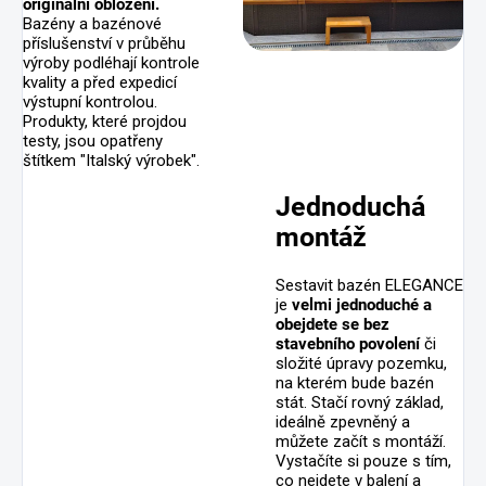
originální obložení.
Bazény a bazénové
příslušenství v průběhu
výroby podléhají kontrole
kvality a před expedicí
výstupní kontrolou.
Produkty, které projdou
testy, jsou opatřeny
štítkem "Italský výrobek".
Jednoduchá
montáž
Sestavit bazén ELEGANCE
je
velmi jednoduché a
obejdete se bez
stavebního povolení
či
složité úpravy pozemku,
na kterém bude bazén
stát. Stačí rovný základ,
ideálně zpevněný a
můžete začít s montáží.
Vystačíte si pouze s tím,
co nejdete v balení a