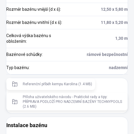
Rozměr bazénu vnější (d x š)
:
12,50 x 5,80 m
Rozměr bazénu vnitřní (d x š)
:
11,80 x 5,20 m
Celková výška bazénu s
1,30 m
obložením
:
Bazénové schůdky
:
rámové bezpečnostní
Typ bazénu
:
nadzemní
Referenční příběh kempu Karolina (1.4 MB)
Příloha uživatelského návodu - Praktické rady a tipy:
PŘÍPRAVA PODLOŽÍ PRO NADZEMNÍ BAZÉNY TECHNYPOOLS
(2.6 MB)
Instalace bazénu