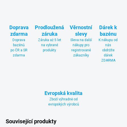
Doprava
Prodloužená
Věrnostní
Dárek k
zdarma
záruka
slevy
bazénu
Doprava
Záruka až 5 let
Sleva na další
K nákupu od
bazénů
na vybrané
nákupy pro
nás
po ČR a SR
produkty
registrované
obdržíte
zdarma
zákazníky
dárek
ZDARMA
Evropská kvalita
Zboží výhradně od
evropských výrobců
Související produkty