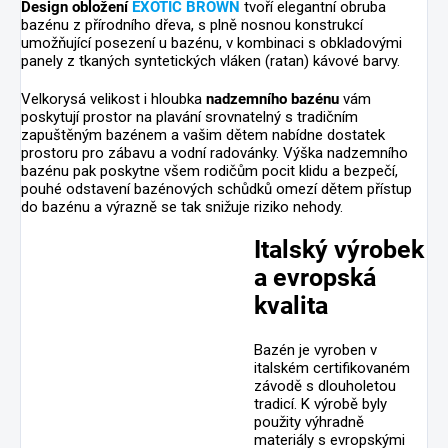
Design obložení
EXOTIC BROWN
tvoří elegantní obruba
bazénu z přírodního dřeva, s plně nosnou konstrukcí
umožňující posezení u bazénu, v kombinaci s obkladovými
panely z tkaných syntetických vláken (ratan) kávové barvy.
Velkorysá velikost i hloubka
nadzemního bazénu
vám
poskytují prostor na plavání srovnatelný s tradičním
zapuštěným bazénem a vašim dětem nabídne dostatek
prostoru pro zábavu a vodní radovánky. Výška nadzemního
bazénu pak poskytne všem rodičům pocit klidu a bezpečí,
pouhé odstavení bazénových schůdků omezí dětem přístup
do bazénu a výrazně se tak snižuje riziko nehody.
Italský výrobek
a evropská
kvalita
Bazén je vyroben v
italském certifikovaném
závodě s dlouholetou
tradicí. K výrobě byly
použity výhradně
materiály s evropskými