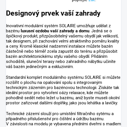
Designový prvek vaší zahrady
Inovativní modulární systém SOLAIRE umožňuje udělat z
bazénu
luxusní ozdobu vaší zahrady a domu
. Jedná se o
špičkový produkt, přizpůsobitelný vašemu obydlí jak velikostí,
tak designem, při zachování velmi atraktivního poměru kvality
a ceny. Kromě klasické nadzemní instalace můžete bazén
částečně nebo téměř zcela zapustit do terénu a přizpůsobit
bazén architektonickému stylu vašeho obydlí. Přidáním
schodiště, sluneční terasy nebo zahradního nábytku učiníte
váš bazén jedinečným a exkluzivním.
Standardní komplet modulárního systému SOLAIRE si můžete
rozšířit o plochu na opalování spolu s integrovaným
technickým zázemím pro bazénovou technologii. Získáte tak
ideální prostor pro vytvoření oázy relaxace, kde můžete
pohodlně sedět nebo ležet u bazénu, aniž byste museli okolní
prostor zařizovat dalšími doplňky, jako jsou lehátka a lavičky.
Technické zázemí slouží pro umístění filtračního sytému a
případného příslušenství pro čištění a údržbu bazénu.
V závislosti na modelu je vybavena předními dveřmi s madlem