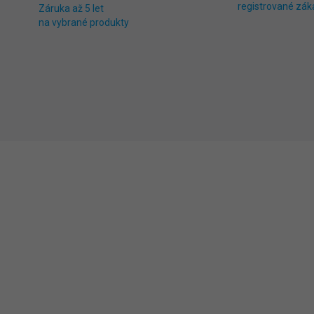
registrované zák
Záruka až 5 let
na vybrané produkty
4015
BS
SKLADEM
SKL
(>5 KS)
(