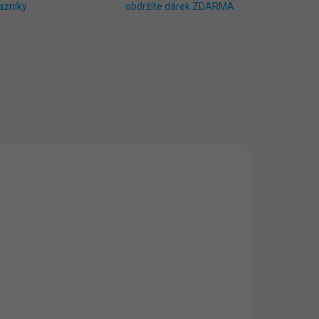
azníky
obdržíte dárek ZDARMA
0002
BS011
ADEM
SKLADEM
3 KS)
(>5 KS)