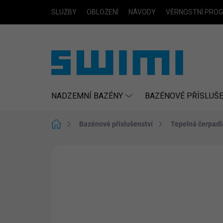
Přejít
SLUŽBY
OBLOŽENÍ
NÁVODY
VĚRNOSTNÍ PRO
na
obsah
NADZEMNÍ BAZÉNY
BAZÉNOVÉ PŘÍSLUŠE
Domů
Bazénové příslušenství
Tepelná čerpadl
Neohodnoceno
Podrobnosti hodn
NÁKUP NA SPLÁTKY