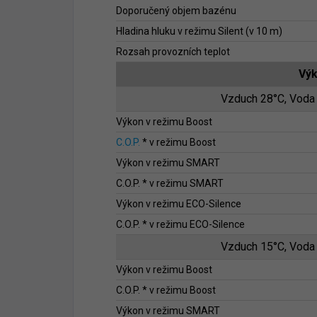
Doporučený objem bazénu
Hladina hluku v režimu Silent (v 10 m)
Rozsah provozních teplot
Vý
Vzduch 28°C, Voda
Výkon v režimu Boost
C.O.P.
* v režimu Boost
Výkon v režimu SMART
C.O.P. * v režimu SMART
Výkon v režimu ECO-Silence
C.O.P. * v režimu ECO-Silence
Vzduch 15°C, Voda
Výkon v režimu Boost
C.O.P. * v režimu Boost
Výkon v režimu SMART