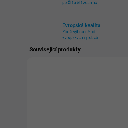
po ČR a SR zdarma
Evropská kvalita
Zboží výhradně od
evropských výrobců
Související produkty
4027
SKLADEM
(>5 KS)