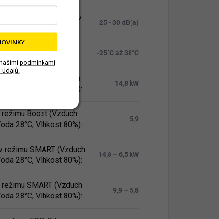
 hluku v režimu Silent (v
25 - 30 dB(a)
NOVINKY
 provozních teplot
:
-25°C až 38°C
 našimi
podmínkami
 údajů.
v režimu Boost (Vzduch
14,8 kW
Voda 28°C, Vlhkost 80%)
:
 v režimu Boost (Vzduch
5,9
Voda 28°C, Vlhkost 80%)
:
v režimu SMART (Vzduch
14,8 – 6,5 kW
Voda 28°C, Vlhkost 80%)
:
 v režimu SMART (Vzduch
9,9 – 5,8
Voda 28°C, Vlhkost 80%)
: