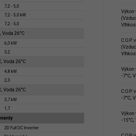
7,2 - 5,0
Výkon 
7,2 - 5,0 kW
(Vzduc
7,2 - 5,0
Vlhkos
, Voda 26°C
C.O.P.
6,0 kW
(Vzduc
3,2
Vlhkos
C, Voda 26°C
Výkon 
4,8 kW
-7°C, 
2,3
C, Voda 26°C
C.O.P.
-7°C, 
3,7 kW
1,7
Výkon 
nenty
-15°C,
2D Full DC Inverter
C.O.P.