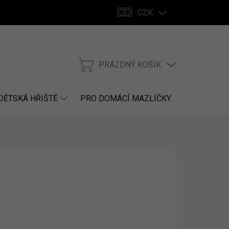
CZK
PRÁZDNÝ KOŠÍK
NÁKUPNÍ
KOŠÍK
DĚTSKÁ HŘIŠTĚ
PRO DOMÁCÍ MAZLÍČKY
NÁHRADNÍ