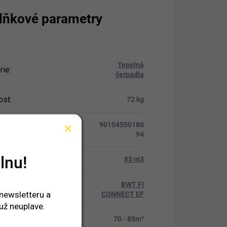
lňkové parametry
Tepelná
rie
:
čerpadla
ost
:
72 kg
90104550180
94
lnu!
zén o max. objemu
:
85 m3
BWT FI
tová řada
:
 newsletteru a
CONNECT EF
už neuplave.
čený objem bazénu
:
70 - 85m³