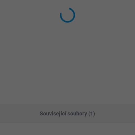
ovoucí bazénová
Tříventilový obtok (32
dice 38 mm (9 m)
mm)
énová hadice o průměru 38
Obtokový ventil je osazený t
a délce 9 m je kompatibilní
uzavíracími ventily pro regula
všemi bazény Technypools i
průtoku vody. Umožňuje napo
slušenstvím Poolmaster.
na hadice o průměru 32 mm 
mm. Používá se
v technologickém okruhu ba
k...
Související soubory (1)