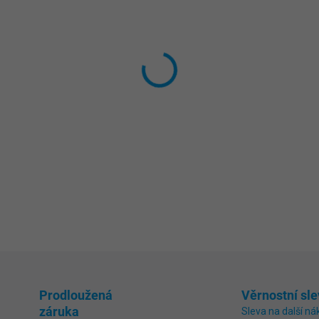
cena:
MŮŽEME DORUČIT DO:
3.9.20
−
+
Tepelné čerpadlo s technolo
objemu 70 - 85 m3. Uživatelsk
možnost připojení na WiFi a
chladícímu plynu R290 můžete 
planetu. Vhodné i pro provoz
DETAILNÍ INFORMACE
ZEPTAT SE
Prodloužená
Věrnostní sle
záruka
Sleva na další ná