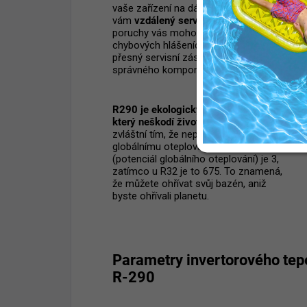
vaše zařízení na dálku a poskytnout
vám
vzdálený servis
. V případě
poruchy vás mohou informovat o
chybových hlášeních a doporučit
přesný servisní zásah nebo výměnu
správného komponentu.
R290 je ekologický chladící plyn,
který neškodí životnímu prostředí.
Je
zvláštní tím, že nepřispívá ke
globálnímu oteplování. Jeho GWP
(potenciál globálního oteplování) je 3,
zatímco u R32 je to 675. To znamená,
že můžete ohřívat svůj bazén, aniž
byste ohřívali planetu.
Parametry invertorového tep
R-290