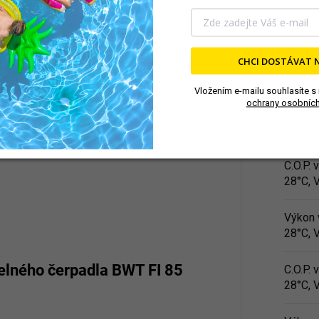
Hladina
10 m)
:
CHCI DOSTÁVAT 
Rozsah
Vložením e-mailu souhlasíte s
ochrany osobních
Výkon 
28°C, 
C.O.P.
28°C, 
Výkon 
28°C, 
elného čerpadla BWT FI 85
C.O.P.
28°C, 