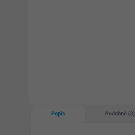
Bazénová hadice 38 mm
Pl
(cena za 1 m)
ha
Bazénová hadice o průměru 38
Baz
mm je kompatibilní se všemi
mm 
bazény Technypools i
se 
příslušenstvím Poolmaster. Cena
pří
je uvedena za 1 metr hadice,
takže si můžete objednat
přesnou...
Popis
Podobné (3)