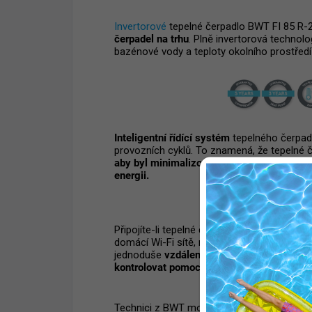
Invertorové
tepelné čerpadlo BWT FI 85 R-
čerpadel na trhu
. Plně invertorová technolo
bazénové vody a teploty okolního prostřed
Inteligentní řídící systém
tepelného čerpad
provozních cyklů. To znamená, že tepelné 
aby byl minimalizován hluk, maximalizová
energii.
Připojíte-li tepelné čerpadlo do vaší
domácí Wi-Fi sítě, můžete ho
jednoduše
vzdáleně ovládat a
kontrolovat pomocí smart aplikace.
Technici z BWT mohou monitorovat