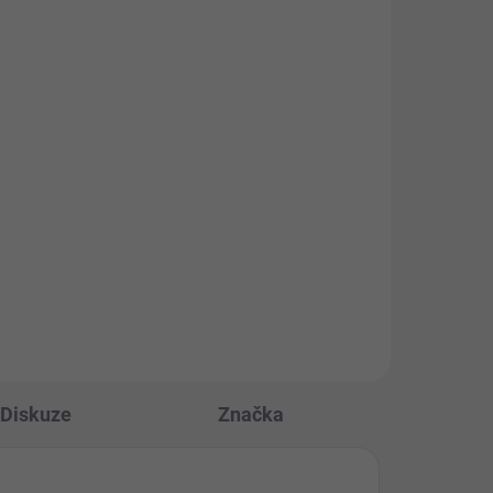
/38
Set pro připojení
bazénového příslušenství
(32/38 mm - 50 mm)
řemi
ci
Set pro připojení tepelného
jení
čerpadla, UV lampy a dalšího
a 38
bazénového příslušenství, které
má přípojky o průměru 50 mm,
zénu
lze napojit na hadice o průměru
32 mm a 38 mm.
Diskuze
Značka