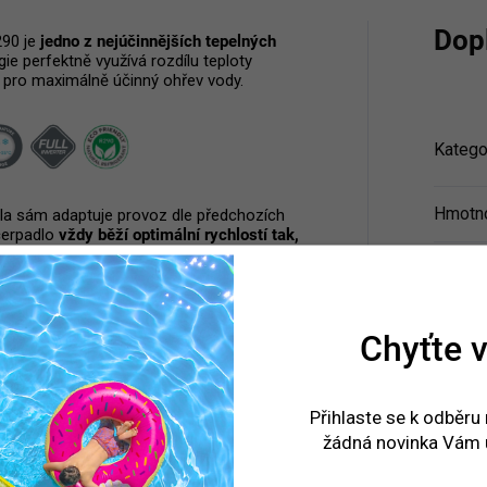
Dop
290 je
jedno z nejúčinnějších tepelných
gie perfektně využívá rozdílu teploty
í pro maximálně účinný ohřev vody.
Katego
Hmotn
la sám adaptuje provoz dle předchozích
čerpadlo
vždy běží optimální rychlostí tak,
n výkon ohřevu a byly šetřeny náklady na
EAN
:
Chyťte v
pro ba
Produk
Přihlaste se k odběru
žádná novinka Vám 
Doporu