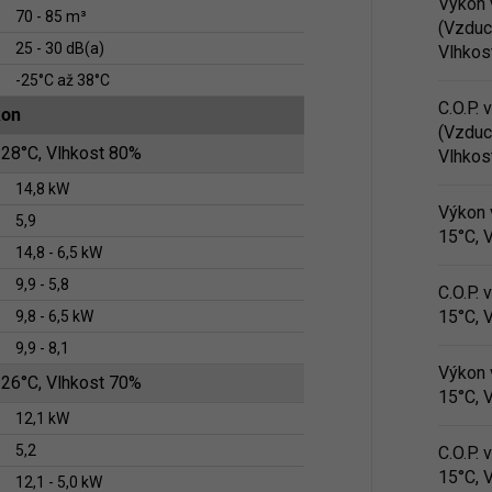
Výkon 
70 - 85 m³
(Vzduc
25 - 30 dB(a)
Vlhkos
-25°C až 38°C
C.O.P.
kon
(Vzduc
 28°C, Vlhkost 80%
Vlhkos
14,8 kW
Výkon 
5,9
15°C, 
14,8 - 6,5 kW
9,9 - 5,8
C.O.P.
15°C, 
9,8 - 6,5 kW
9,9 - 8,1
Výkon 
 26°C, Vlhkost 70%
15°C, 
12,1 kW
5,2
C.O.P.
15°C, 
12,1 - 5,0 kW