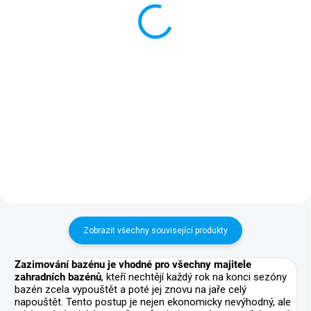
Kapkový tester umožňuje zjištění
Tekutý koncentrovaný přípravek
obsahu volného chlóru (Cl) nebo
na bázi hydroxidu sodného pro
bromu (Br) a hodnoty pH v
zvýšení hodnoty pH bazénové
bazénové vodě. Jednoduché
vody. Pro dosažení nejlepších
použití, rychlý a spolehlivý
účinků bazénové chemie
výsledek.
udržujte hodnotu pH mezi 7,2 a
7,6.
Zobrazit všechny související produkty
Zazimování bazénu je vhodné pro všechny majitele
zahradních bazénů
, kteří nechtějí každý rok na konci sezóny
bazén zcela vypouštět a poté jej znovu na jaře celý
napouštět. Tento postup je nejen ekonomicky nevýhodný, ale