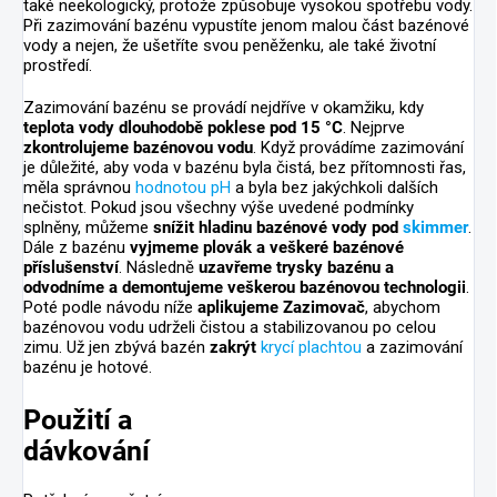
také neekologický, protože způsobuje vysokou spotřebu vody.
Při zazimování bazénu vypustíte jenom malou část bazénové
vody a nejen, že ušetříte svou peněženku, ale také životní
prostředí.
Zazimování bazénu se provádí nejdříve v okamžiku, kdy
teplota vody dlouhodobě poklese pod 15 °C
. Nejprve
zkontrolujeme bazénovou vodu
. Když provádíme zazimování
je důležité, aby voda v bazénu byla čistá, bez přítomnosti řas,
měla správnou
hodnotou pH
a byla bez jakýchkoli dalších
nečistot. Pokud jsou všechny výše uvedené podmínky
splněny, můžeme
snížit hladinu bazénové vody pod
skimmer
.
Dále z bazénu
vyjmeme plovák a veškeré bazénové
příslušenství
. Následně
uzavřeme trysky bazénu a
odvodníme a demontujeme veškerou bazénovou technologii
.
Poté podle návodu níže
aplikujeme Zazimovač
, abychom
bazénovou vodu udrželi čistou a stabilizovanou po celou
zimu. Už jen zbývá bazén
zakrýt
krycí plachtou
a zazimování
bazénu je hotové.
Použití a
dávkování