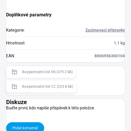
Doplňkové parametry
Kategorie
:
Zazimovací přípravky
Hmotnost
:
1.1 kg
EAN
:
8006956300104
Bezpečnostní list EN (379.2 kB)
Bezpečnostní list CZ (223.8 kB)
Diskuze
Buďte první, kdo napíše příspěvek k této položce.
Přidat komentář