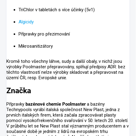
TriChlor v tabletách s více účinky (5v1)
Algicidy
Přípravky pro přezimování
Mikrosanitizátory
Kromě toho všechny láhve, sudy a další obaly, v nichž jsou
výrobky Poolmaster přepravovány, splňují předpisy ADR: bez
těchto vlastností nelze výrobky skladovat a přepravovat na
území ČR, resp. Evropské unie.
Značka
Přípravky
bazénové chemie Poolmaster
a bazény
Technypools vyrábí italská společnost New Plast, jedna z
prvních italských firem, která začala zpracovávat plasty
pomocí vysokofrekvenčního svařování v 50. letech 20. století.
V průběhu let se New Plast stal významným producentem a v
současné době je jedním z lídrů na evropském trhu