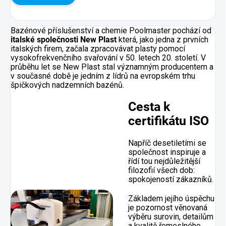
Bazénové příslušenství a chemie Poolmaster pochází od
italské společnosti New Plast
která, jako jedna z prvních
italských firem, začala zpracovávat plasty pomocí
vysokofrekvenčního svařování v 50. letech 20. století. V
průběhu let se New Plast stal významným producentem a
v současné době je jedním z lídrů na evropském trhu
špičkových nadzemních bazénů.
Cesta k
certifikátu ISO
Napříč desetiletími se
společnost inspiruje a
řídí tou nejdůležitější
filozofií všech dob:
spokojeností zákazníků.
Základem jejího úspěchu
je pozornost věnovaná
výběru surovin, detailům
a kvalitě řemeslného