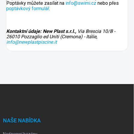
Poptávky můžete zasílat na
info@swimi.cz
nebo přes
poptávkový formulář
.
Kontaktní údaje: New Plast s.r.l.,
Via Brescia 10/B -
26010 Pozzaglio ed Uniti (Cremona) - Itálie,
info@newplastpiscine.it
Z
á
p
a
t
í
NAŠE NABÍDKA
Nadzemní bazény