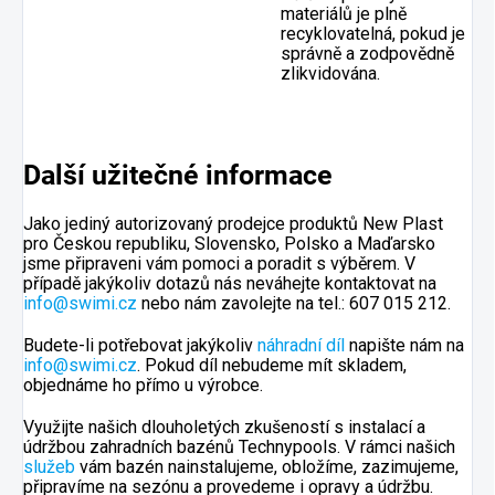
materiálů je plně
recyklovatelná, pokud je
správně a zodpovědně
zlikvidována.
Další užitečné informace
Jako jediný autorizovaný prodejce produktů New Plast
pro Českou republiku, Slovensko, Polsko a Maďarsko
jsme připraveni vám pomoci a poradit s výběrem. V
případě jakýkoliv dotazů nás neváhejte kontaktovat na
info@swimi.cz
nebo nám zavolejte na tel.: 607 015 212.
Budete-li potřebovat jakýkoliv
náhradní díl
napište nám na
info@swimi.cz
. Pokud díl nebudeme mít skladem,
objednáme ho přímo u výrobce.
Využijte našich dlouholetých zkušeností s instalací a
údržbou zahradních bazénů Technypools. V rámci našich
služeb
vám bazén nainstalujeme, obložíme, zazimujeme,
připravíme na sezónu a provedeme i opravy a údržbu.