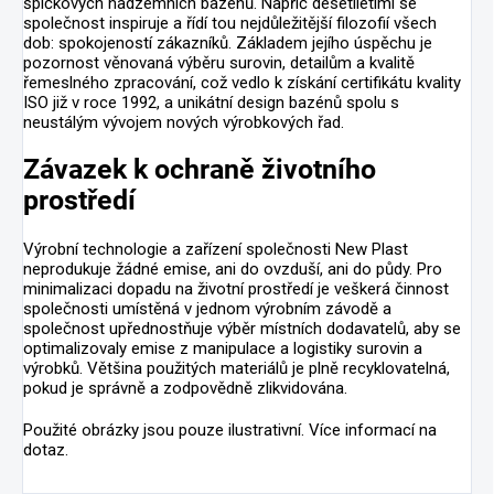
špičkových nadzemních bazénů. Napříč desetiletími se
společnost inspiruje a řídí tou nejdůležitější filozofií všech
dob: spokojeností zákazníků. Základem jejího úspěchu je
pozornost věnovaná výběru surovin, detailům a kvalitě
řemeslného zpracování, což vedlo k získání certifikátu kvality
ISO již v roce 1992, a unikátní design bazénů spolu s
neustálým vývojem nových výrobkových řad.
Závazek k ochraně životního
prostředí
Výrobní technologie a zařízení společnosti New Plast
neprodukuje žádné emise, ani do ovzduší, ani do půdy. Pro
minimalizaci dopadu na životní prostředí je veškerá činnost
společnosti umístěná v jednom výrobním závodě a
společnost upřednostňuje výběr místních dodavatelů, aby se
optimalizovaly emise z manipulace a logistiky surovin a
výrobků. Většina použitých materiálů je plně recyklovatelná,
pokud je správně a zodpovědně zlikvidována.
Použité obrázky jsou pouze ilustrativní. Více informací na
dotaz.