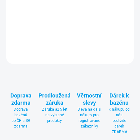
Speciální bezchlórový produkt
pro údržbu a stabilizaci vody
v zimním období
s dlouhodobým účinkem. Zabraňuje množení
řas a bakterií, které způsobují znehodnocování vody.
DETAILNÍ INFORMACE
ZEPTAT SE
Doprava
Prodloužená
Věrnostní
Dárek k
zdarma
záruka
slevy
bazénu
Doprava
Záruka až 5 let
Sleva na další
K nákupu od
bazénů
na vybrané
nákupy pro
nás
po ČR a SR
produkty
registrované
obdržíte
zdarma
zákazníky
dárek
ZDARMA