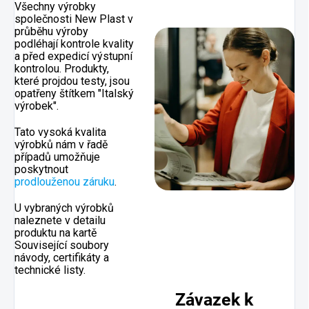
Všechny výrobky
společnosti New Plast v
průběhu výroby
podléhají kontrole kvality
a před expedicí výstupní
kontrolou. Produkty,
které projdou testy, jsou
opatřeny štítkem "Italský
výrobek".
Tato vysoká kvalita
výrobků nám v řadě
případů umožňuje
poskytnout
prodlouženou záruku
.
U vybraných výrobků
naleznete v detailu
produktu na kartě
Související soubory
návody, certifikáty a
technické listy.
Závazek k