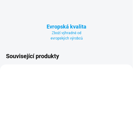
Evropská kvalita
Zboží výhradně od
evropských výrobců
Související produkty
SKLADEM
SKLADEM
(>5 KS)
(2 KS)
pH test
pH Plus 1 l