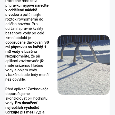
Potřebné množství
přípravku
nejprve nařeďte
v oddělené nádobě
s vodou
a poté nalijte
roztok rovnoměrně do
celého bazénu. Pro
udržení správné kvality
bazénové vody po celé
zimní období je
doporučené dávkování
90
ml přípravku na každý 1
m3 vody v bazénu
.
Nezapomeňte, že při
aplikaci zazimovače již
máte sníženou hladinu
vody a objem vody
v bazénu bude tedy menší
než obvykle.
Před aplikací Zazimovače
doporučujeme
zkontrolovat pH hodnotu
vody.
Pro dosažení
nejlepších výsledků
udržujte pH mezi 7,2 a