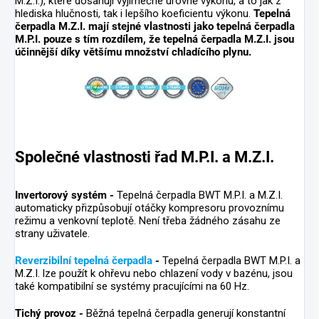
M.Z.I.), které dosahují výjimečné úrovně výkonu, a to jak z
hlediska hlučnosti, tak i lepšího koeficientu výkonu.
Tepelná
čerpadla M.Z.I. mají stejné vlastnosti jako tepelná čerpadla
M.P.I. pouze s tím rozdílem, že tepelná čerpadla M.Z.I. jsou
účinnější díky většímu množství chladícího plynu.
Společné vlastnosti řad M.P.I. a M.Z.I.
Invertorový systém -
Tepelná čerpadla BWT M.P.I. a M.Z.I.
automaticky přizpůsobují otáčky kompresoru provoznímu
režimu a venkovní teplotě. Není třeba žádného zásahu ze
strany uživatele.
Reverzibilní tepelná čerpadla
-
Tepelná čerpadla BWT M.P.I. a
M.Z.I. lze použít k ohřevu nebo chlazení vody v bazénu, jsou
také kompatibilní se systémy pracujícími na 60 Hz.
Tichý provoz -
Běžná tepelná čerpadla generují konstantní