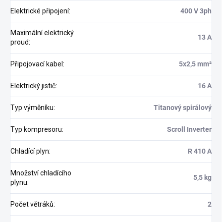
Elektrické připojení
:
400 V 3ph
Maximální elektrický
13 A
proud
:
Připojovací kabel
:
5x2,5 mm²
Elektrický jistič
:
16 A
Typ výměníku
:
Titanový spirálový
Typ kompresoru
:
Scroll Inverter
Chladící plyn
:
R 410 A
Množství chladícího
5,5 kg
plynu
:
Počet větráků
:
2