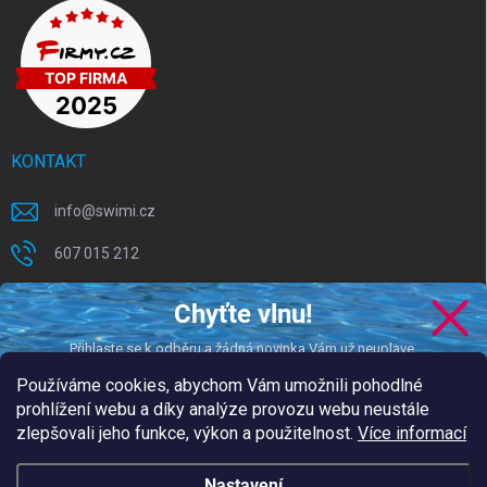
KONTAKT
info
@
swimi.cz
607 015 212
Chyťte vlnu!
ODEBÍRAT NEWSLETTER
Přihlaste se k odběru a žádná novinka Vám už neuplave.
Používáme cookies, abychom Vám umožnili pohodlné
Přihl
prohlížení webu a díky analýze provozu webu neustále
se
zlepšovali jeho funkce, výkon a použitelnost.
Více informací
CHCI DOSTÁVAT NOVINKY
Vložením e-mailu souhlasíte s
podmínkami ochrany osobních údajů
podmínkami ochrany
Nastavení
Vložením e-mailu souhlasíte s našimi