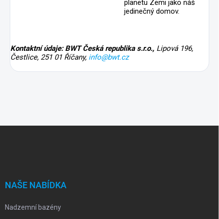
planetu Zemi jako náš
jedinečný domov.
Kontaktní údaje: BWT Česká republika s.r.o.,
Lipová 196,
Čestlice, 251 01 Říčany,
info@bwt.cz
Z
á
p
a
t
í
NAŠE NABÍDKA
Nadzemní bazény