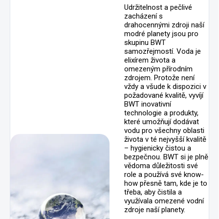
Udržitelnost a pečlivé
zacházení s
drahocennými zdroji naší
modré planety jsou pro
skupinu BWT
samozřejmostí. Voda je
elixírem života a
omezeným přírodním
zdrojem. Protože není
vždy a všude k dispozici v
požadované kvalitě, vyvíjí
BWT inovativní
technologie a produkty,
které umožňují dodávat
vodu pro všechny oblasti
života v té nejvyšší kvalitě
– hygienicky čistou a
bezpečnou. BWT si je plně
vědoma důležitosti své
role a používá své know-
how přesně tam, kde je to
třeba, aby čistila a
využívala omezené vodní
zdroje naší planety.