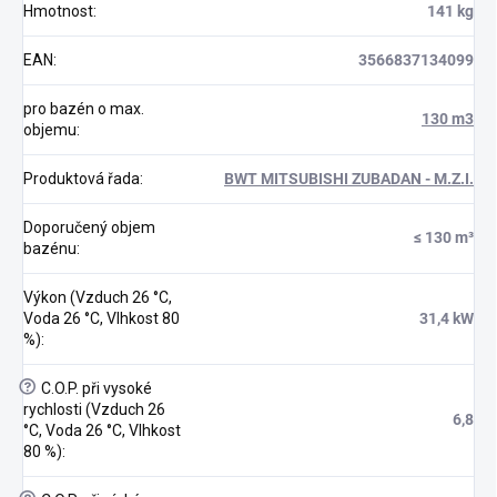
Hmotnost
:
141 kg
EAN
:
3566837134099
pro bazén o max.
130 m3
objemu
:
Produktová řada
:
BWT MITSUBISHI ZUBADAN - M.Z.I.
Doporučený objem
≤ 130 m³
bazénu
:
Výkon (Vzduch 26 °C,
Voda 26 °C, Vlhkost 80
31,4 kW
%)
:
?
C.O.P. při vysoké
rychlosti (Vzduch 26
6,8
°C, Voda 26 °C, Vlhkost
80 %)
: