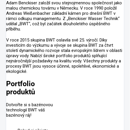
Adam Benckiser založil svou stejnojmennou společnost jako
malou chemickou továrnu v Německu. V roce 1990 položil
Andreas Weißenbacher základní kámen pro dnešní BWT v
rámci odkupu managementu. Z „Benckiser Wasser Technik“
udělal „BWT“, což byl začátek dlouholetého úspěšného
příběhu.
V roce 2015 skupina BWT oslavila své 25. výročí. Díky
investicím do výzkumu a vývoje se skupina BWT za čtvrt
století dynamického rozvoje stala evropským lídrem v oblasti
úpravy vody. Nabízí široké portfolio produktů splňující
nejnáročnější požadavky na kvalitu vody. Všechny produkty a
procesy BWT jsou vysoce účinné, spolehlivé, ekonomické a
ekologické.
Portfolio
produktů
Dotvořte si s bazénovou
technologií BWT váš
bazénový ráj!