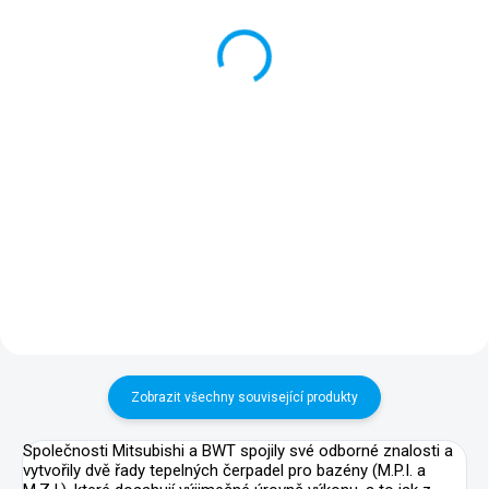
hadice 38 mm (9 m)
(cena za 1 m)
Bazénová hadice o průměru 38
Bazénová hadice o průměru 38
mm a délce 9 m je kompatibilní
mm je kompatibilní se všemi
se všemi bazény Technypools i
bazény Technypools i
příslušenstvím Poolmaster.
příslušenstvím Poolmaster. Cena
je uvedena za 1 metr hadice,
takže si můžete objednat
přesnou...
Zobrazit všechny související produkty
Společnosti Mitsubishi a BWT spojily své odborné znalosti a
vytvořily dvě řady tepelných čerpadel pro bazény (M.P.I. a