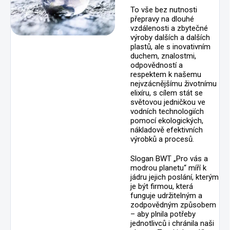
To vše bez nutnosti
přepravy na dlouhé
vzdálenosti a zbytečné
výroby dalších a dalších
plastů, ale s inovativním
duchem, znalostmi,
odpovědností a
respektem k našemu
nejvzácnějšímu životnímu
elixíru, s cílem stát se
světovou jedničkou ve
vodních technologiích
pomocí ekologických,
nákladově efektivních
výrobků a procesů.
Slogan BWT „Pro vás a
modrou planetu“ míří k
jádru jejich poslání, kterým
je být firmou, která
funguje udržitelným a
zodpovědným způsobem
– aby plnila potřeby
jednotlivců i chránila naši