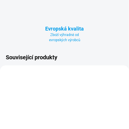
Evropská kvalita
Zboží výhradně od
evropských výrobců
Související produkty
SKLADEM
SKLADEM
(>5 KS)
(>5 KS)
Plovoucí bazénová
Bazénová hadice 38 mm