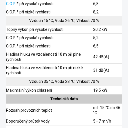
C.O.P.
* při vysoké rychlosti
6,8
C.O.P. * při nízké rychlosti
8,2
Vzduch 15 °C, Voda 26 °C, Vlhkost 70 %
Topný výkon při vysoké rychlosti
20,2 kW
C.O.P. * při vysoké rychlosti
5,2
C.O.P. * při nízké rychlosti
6,5
Hladina hluku ve vzdálenosti 10 m při plné
42 dB(A)
rychlosti
Hladina hluku ve vzdálenosti 10 m při nízké
31 dB(A)
rychlosti
Vzduch 35 °C, Voda 28 °C, Vlhkost 70 %
Maximální výkon chlazení
19,5 kW
Technická data
od -15 °C do 46
Rozsah provozních teplot
°C
Doporučený průtok vody
5 - 7 m³/h