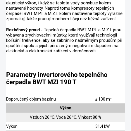
akustický výkon, i když se teplota vody pohybuje kolem
nastavené hodnoty. Naproti tomu kompresory tepelných
čerpadel BWT M.P.I. a M.Z.I. kolem nastavené teploty výrazně
zpomalují, takže pracují mnohem tišeji než běžná zařízení.
Rozběhový proud -
Tepelná čerpadla BWT M.P.I. a M.Z.I. jsou
vybavena zrychlovacími můstky, které využívají technologii
kolísání frekvence, aby se zabránilo nadměrným proudům při
spuštění spolu s jejich přirozeným negativním dopadem na
elektrická a elektronická zařízení v domácnosti.
Parametry invertorového tepelného
čerpadla BWT MZI 190 T
Doporučený objem bazénu
≤ 130 m³
Výkon
Vzduch 26 °C, Voda 26 °C, Vlhkost 80 %
Výkon
31,4 kW