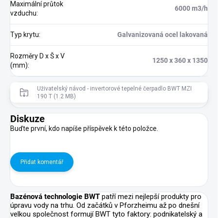
Maximální průtok
6000 m3/h
vzduchu
:
Typ krytu
:
Galvanizovaná ocel lakovaná
Rozměry D x Š x V
1250 x 360 x 1350
(mm)
:
Uživatelský návod - invertorové tepelné čerpadlo BWT MZI
190 T (1.2 MB)
Diskuze
Buďte první, kdo napíše příspěvek k této položce.
Přidat komentář
Bazénová technologie BWT
patří mezi nejlepší produkty pro
úpravu vody na trhu. Od začátků v Pforzheimu až po dnešní
velkou společnost formují BWT tyto faktory: podnikatelský a