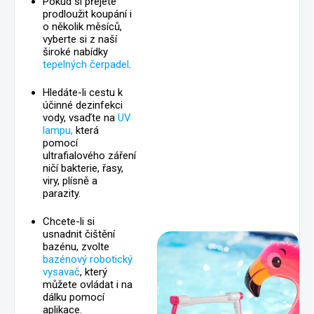
Pokud si přejete
prodloužit koupání i
o několik měsíců,
vyberte si z naší
široké nabídky
tepelných čerpadel
.
Hledáte-li cestu k
účinné dezinfekci
vody, vsaďte na
UV
lampu,
která
pomocí
ultrafialového záření
ničí bakterie, řasy,
viry, plísně a
parazity.
Chcete-li si
usnadnit čištění
bazénu, zvolte
bazénový robotický
vysavač
, který
můžete ovládat i na
dálku pomocí
aplikace.