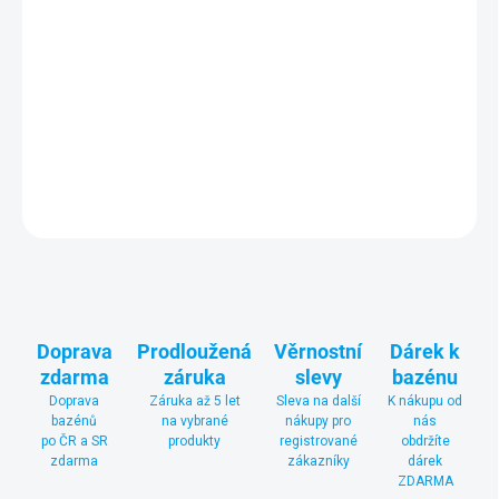
Tepelné čerpadlo pro celosezónní ohřev nebo chlazení vody ve
venkovních i vnitřních bazénech o objemu až 130 m3.
Zdokonalené tepelné čerpadlo a vylepšený
COP
. Automatické
odmrazování při chodu čerpadla při teplotách do -15 °C. Vhodné i
pro veřejné bazény. Vhodné i pro provoz se slanou vodou.
DETAILNÍ INFORMACE
ZEPTAT SE
Doprava
Prodloužená
Věrnostní
Dárek k
zdarma
záruka
slevy
bazénu
Doprava
Záruka až 5 let
Sleva na další
K nákupu od
bazénů
na vybrané
nákupy pro
nás
po ČR a SR
produkty
registrované
obdržíte
zdarma
zákazníky
dárek
ZDARMA