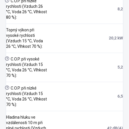
?
C.O.P. při nízké
rychlosti (Vzduch 26
8,2
°C, Voda 26 °C, Vlhkost
80 %)
:
Topný výkon při
vysoké rychlosti
20,2 kW
(Vzduch 15 °C, Voda
26 °C, Vlhkost 70 %)
:
?
C.O.P. při vysoké
rychlosti (Vzduch 15
5,2
°C, Voda 26 °C, Vlhkost
70 %)
:
?
C.O.P. při nízké
rychlosti (Vzduch 15
6,5
°C, Voda 26 °C, Vlhkost
70 %)
:
Hladina hluku ve
vzdálenosti 10 m při
plné rychlosti (Vzduch
42 dB(A)