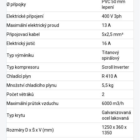
PVC 50 mm
Ø přípojky
lepení
Elektrické připojení
400 V 3ph
Maximální elektrický proud
13 A
Připojovací kabel
5x2,5 mm²
Elektrický jistič
16 A
Titanový
Typ výměníku
spirálový
Typ kompresoru
Scroll Inverter
Chladící plyn
R 410 A
Množství chladícího plynu
5,5 kg
Počet větráků
2
Maximální průtok vzduchu
6000 m3/h
Galvanizovaná
Typ krytu
ocel lakovaná
1250 x 360 x
Rozměry D x Š x V (mm)
1350