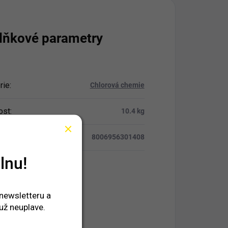
lňkové parametry
rie
:
Chlorová chemie
ost
:
10.4 kg
8006956301408
lnu!
 newsletteru a
už neuplave.