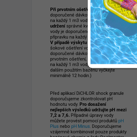
Při prvotním ošetření
vody je
doporučené dávkování 20 g přípravku
na každý 1 m3 vody v bazénu.
Pro
udržení
správné kvality bazénové
vody je doporučené dávkování 3 g
přípravku na každý 1 m3 vody denně.
V případě výskytu řas
se provádí
šokové ošetření vody, kdy je
doporučené dávkování stejné jako při
prvotním ošetření, tedy 20 g přípravku
na každý 1 m3 vody v bazénu. (Před
dalším použitím bazénu vyčkejte
minimálně 12 hodin.)
Před aplikací DiCHLOR shock granule
doporučujeme zkontrolovat pH
hodnotu vody.
Pro dosažení
nejlepších výsledků udržujte pH mezi
7,2 a 7,6.
Případné úpravy vody
můžete provést pomocí produktů
pH
Plus
nebo
pH Minus
. Doporučujeme
vzájemně kombinovat pouze produkty