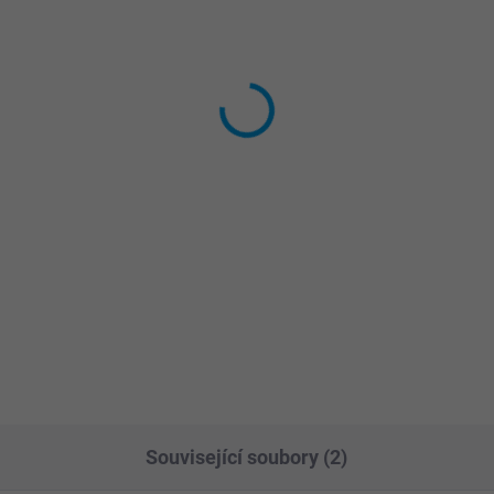
SKLADEM
SKL
(>5 KS)
(>
HLOR tablety 40 x 20 g
TriCHLOR tablety 200 g
kg)
nfekční dichlorové tablety,
é odstraňují z vody bakterie,
Multifunkční bazénové table
roboplodné zárodky i plísně a
s trojím účinkem: dezinfekce
alují tvorbu řas. Přípravek je
chlorem, potlačení růstu řas 
dný zejména pro malé
projasnění bazénové vody.
ény.
Pravidelné užívání tablet 3v1
podporuje udržení optimální..
Související soubory (2)