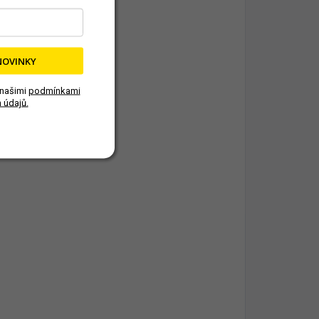
NOVINKY
 našimi
podmínkami
 údajů.