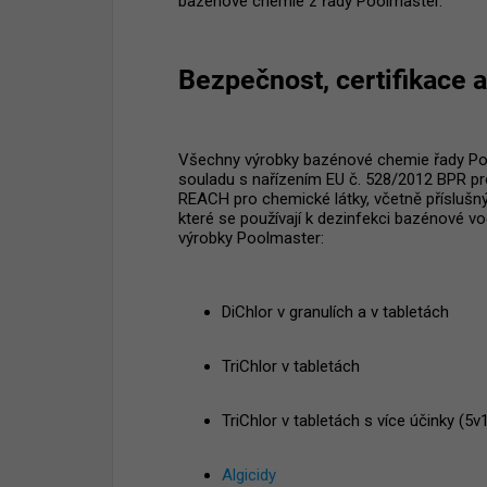
bazénové chemie z řady Poolmaster.
Bezpečnost, certifikace 
Všechny výrobky bazénové chemie řady Poo
souladu s nařízením EU č. 528/2012 BPR p
REACH pro chemické látky, včetně příslušn
které se používají k dezinfekci bazénové vod
výrobky Poolmaster:
DiChlor v granulích a v tabletách
TriChlor v tabletách
TriChlor v tabletách s více účinky (5v
Algicidy