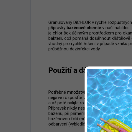
Granulovaný DiCHLOR v rychle rozpustných 
přípravky
bazénové chemie
v naší nabídce.
je chlor šok účinným prostředkem pro okam
bakterií, což pomáhá dosáhnout křišťálově
vhodný pro rychlé řešení v případě vzniku 
průběžnou dezinfekci vody.
Použití a dávkování
Potřebné množství přípravku vždy
nejprve rozpusťte v oddělené nádobě
a až poté nalijte roztok do bazénu.
Přípravek nikdy nesypte přímo do
bazénu, při přímém styku s
bazénovou folií může způsobit její
odbarvení (vybledlé skvrny).