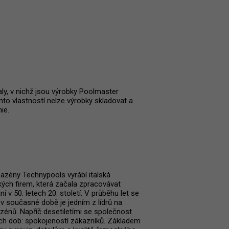
ly, v nichž jsou výrobky Poolmaster
hto vlastností nelze výrobky skladovat a
ie.
azény Technypools vyrábí italská
kých firem, která začala zpracovávat
v 50. letech 20. století. V průběhu let se
 současné době je jedním z lídrů na
énů. Napříč desetiletími se společnost
 všech dob: spokojeností zákazníků. Základem