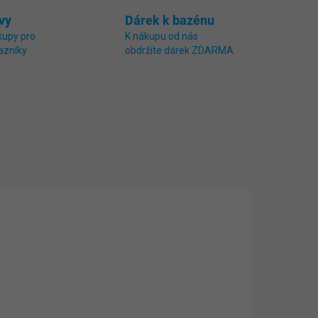
vy
Dárek k bazénu
kupy pro
K nákupu od nás
azníky
obdržíte dárek ZDARMA
2916
3002