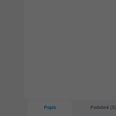
SKLADEM
(>5 KS)
TriCHLOR MULTI ACTION
DiC
tablety 200 g (1 kg)
Dezi
kter
Multifukční bazénové tablety
cho
5v1: dezinfekce chlorem,
zpom
projasnění bazénové vody,
vho
udržení optimální hodnoty pH,
baz
odstranění kovů i kovových
usazenin a potlačení růstu řas.
Popis
Podobné (3)