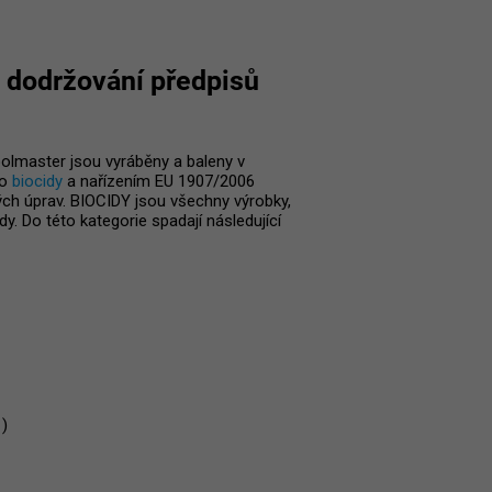
a dodržování předpisů
lmaster jsou vyráběny a baleny v
ro
biocidy
a nařízením EU 1907/2006
ých úprav. BIOCIDY jsou všechny výrobky,
y. Do této kategorie spadají následující
1)