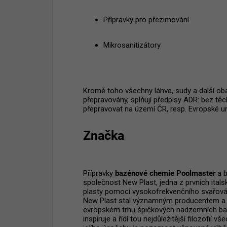
Přípravky pro přezimování
Mikrosanitizátory
Kromě toho všechny láhve, sudy a další oba
přepravovány, splňují předpisy ADR: bez těc
přepravovat na území ČR, resp. Evropské un
Značka
Přípravky
bazénové chemie Poolmaster
a b
společnost New Plast, jedna z prvních itals
plasty pomocí vysokofrekvenčního svařování 
New Plast stal významným producentem a v
evropském trhu špičkových nadzemních baz
inspiruje a řídí tou nejdůležitější filozofií