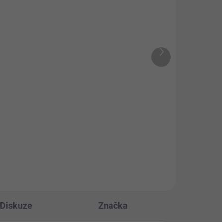
ADEM
SKLADEM
5 KS)
(>5 KS)
 (1
pH Minus 1 l
Další
produkt
Tekutý koncentrovaný přípravek
na bázi hydrogensíranu sodného
ty
pro snížení hodnoty pH bazénové
vody. Pro dosažení nejlepších
a
účinků bazénové chemie
udržujte hodnotu pH mezi 7,2 a...
.
Diskuze
Značka