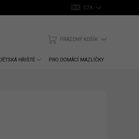
CZK
PRÁZDNÝ KOŠÍK
NÁKUPNÍ
KOŠÍK
DĚTSKÁ HŘIŠTĚ
PRO DOMÁCÍ MAZLÍČKY
NÁHRADNÍ