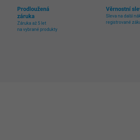
Prodloužená
Věrnostní sle
záruka
Sleva na další ná
registrované zák
Záruka až 5 let
na vybrané produkty
0530