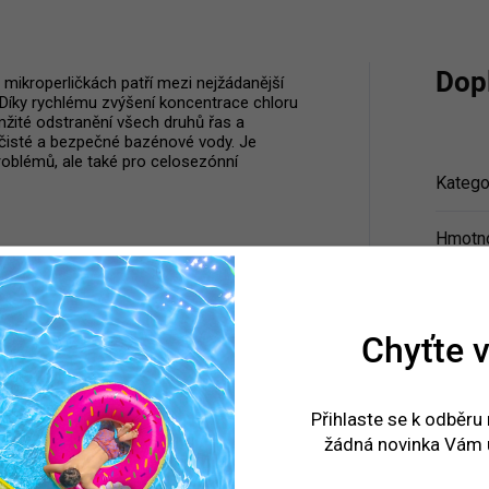
Dop
mikroperličkách patří mezi nejžádanější
 Díky rychlému zvýšení koncentrace chloru
žité odstranění všech druhů řas a
 čisté a bezpečné bazénové vody. Je
problémů, ale také pro celosezónní
Katego
Hmotn
EAN
:
Chyťte v
Přihlaste se k odběru
žádná novinka Vám 